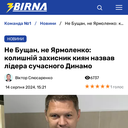
команда №1
новини
Не Бущан, не Ярмоленко: колишній захисник киян назвав лідера сучасного Динамо
НОВИНИ
НОВИНИ
АНАЛІТИКА
Не Бущан, не Ярмоленко:
колишній захисник киян назвав
ІНТЕРВ'Ю
лідера сучасного Динамо
РІЗНЕ
Віктор Слюсаренко
6737
★
★
★
★
★
★
★
★
★
★
1 голос
14 серпня 2024, 15:21
БУКМЕКЕРИ