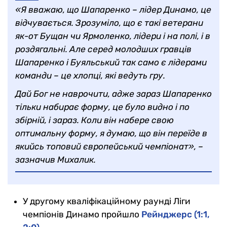
«Я вважаю, що Шапаренко – лідер Динамо, це
відчувається. Зрозуміло, що є такі ветерани
як-от Бущан чи Ярмоленко, лідери і на полі, і в
роздягальні. Але серед молодших гравців
Шапаренко і Буяльський так само є лідерами
команди – це хлопці, які ведуть гру.
Дай Бог не наврочити, адже зараз Шапаренко
тільки набирає форму, це було видно і по
збірній, і зараз. Коли він набере свою
оптимальну форму, я думаю, що він переїде в
якийсь топовий європейський чемпіонат», –
зазначив Михалик.
У другому кваліфікаційному раунді Ліги
чемпіонів Динамо пройшло
Рейнджерс (1:1,