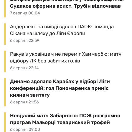
Судаков оформив асист, Трубін відпочивав
7 серпня 00:04
Андерлехт на виїзді здолав ПАОК: команда
Сікана на шляху до Ліги Європи
6 серпня 22:59
Ракув з українцем не переміг Хаммарбю: матч
відбору ЛК без забитих голів
6 серпня 22:14
Динамо здолало Карабах у відборі Ліги
конференцій: гол Пономаренка приніс
киянам звитягу
6 серпня 21:56
Невдалий матч Забарного: ПСЖ розгромно
програв Мальорці товариський трофей
6 серпня 09:00