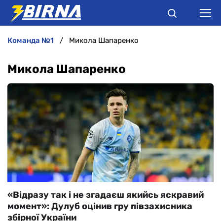
команда №1
Микола Шапаренко
НОВИНИ
Микола Шапаренко
АНАЛІТИКА
ІНТЕРВ'Ю
РІЗНЕ
БУКМЕКЕРИ
«Відразу так і не згадаєш якийсь яскравий
момент»: Дулуб оцінив гру півзахисника
збірної України