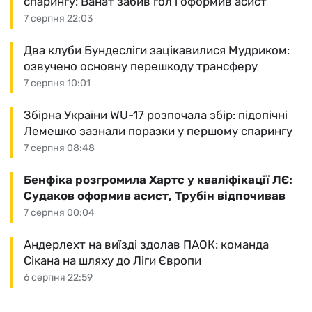
спарингу: Ванат забив гол і оформив асист
7 серпня 22:03
Два клуби Бундесліги зацікавилися Мудриком:
озвучено основну перешкоду трансферу
7 серпня 10:01
Збірна України WU-17 розпочала збір: підопічні
Лемешко зазнали поразки у першому спарингу
7 серпня 08:48
Бенфіка розгромила Хартс у кваліфікації ЛЄ:
Судаков оформив асист, Трубін відпочивав
7 серпня 00:04
Андерлехт на виїзді здолав ПАОК: команда
Сікана на шляху до Ліги Європи
6 серпня 22:59