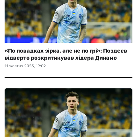
«По повадках зірка, але не по грі»: Поздєєв
відверто розкритикував лідера Динамо
11 жовтня 2025, 19:02