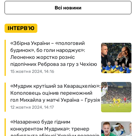
Всі новини
ІНТЕРВ'Ю
«Збірна України – «пологовий
будинок», бо голи народжує»:
Леоненко жорстко розніс
підопічних Реброва за гру з Чехією
15 жовтня 2024, 14:16
«Мудрик крутіший за Кварацхелію»:
Кополовець оцінив переможний
гол Михайла у матчі Україна – Грузія
12 жовтня 2024, 14:17
«Назаренко буде гідним
конкурентом Мудрика»: тренер
дебютанта збірної України розповів