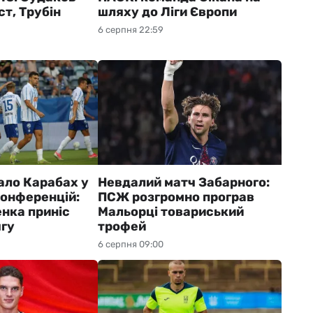
т, Трубін
шляху до Ліги Європи
6 серпня 22:59
ало Карабах у
Невдалий матч Забарного:
 конференцій:
ПСЖ розгромно програв
нка приніс
Мальорці товариський
ягу
трофей
6 серпня 09:00