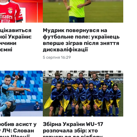
 цікавиться
Мудрик повернувся на
ої України:
футбольне поле: українець
еччини
вперше зіграв після зняття
ємні
дискваліфікації
5 серпня 16:29
обив асист у
Збірна України WU-17
у ЛЧ: Слован
розпочала збір: хто