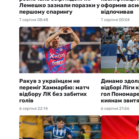
Лемешко зазнали поразки у
оформив асис
першому спарингу
відпочивав
7 серпня 08:48
7 серпня 00:04
Ракув з українцем не
Динамо здол
переміг Хаммарбю: матч
відборі Ліги
відбору ЛК без забитих
гол Пономаре
голів
киянам звит
6 серпня 22:14
6 серпня 21:56