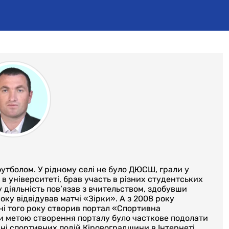
утболом. У рідному селі не було ДЮСШ, грали у
 університеті, брав участь в різних студентських
 діяльність пов’язав з вчительством, здобувши
оку відвідував матчі «Зірки». А з 2008 року
ні того року створив портал «Спортивна
аси метою створення порталу було часткове подолати
ні спортивних подій Кіровоградщини в Інтернеті.