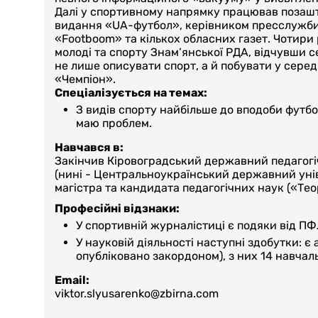
Далі у спортивному напрямку працював позашт
видання «UA-футбол», керівником пресслужби 
«Footboom» та кількох обласних газет. Чотири 
молоді та спорту Знам’янської РДА, відчувши с
не лише описувати спорт, а й побувати у серед
«Чемпіон».
Спеціалізується на темах:
З видів спорту найбільше до вподоби футбо
маю проблем.
Навчався в:
Закінчив Кіровоградський державний педагог
(нині - Центральноукраїнський державний унів
магістра та кандидата педагогічних наук («Тео
Професійні відзнаки:
У спортивній журналістиці є подяки від ПФЛ
У науковій діяльності наступні здобутки: є
опубліковано закордоном), з них 14 навчаль
Email:
viktor.slyusarenko@zbirna.com