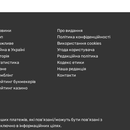
овини
Про видання
оп
Політика конфіденційності
ажливе
Використання cookies
йна в Україні
Угода користувача
торія
Редакційна політика
татистика
Кодекс етики
ізне
Наша редакція
емблінг
Контакти
ейтинг букмекерів
ейтинг казино
нших платежів, які пов’язані/можуть бути пов’язані з
иключно в інформаційних цілях.