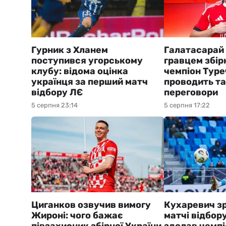
Гурник з Хланем
Галатасарай
поступився угорському
гравцем збірн
клубу: відома оцінка
чемпіон Тур
українця за перший матч
проводить та
відбору ЛЄ
переговори
5 серпня 23:14
5 серпня 17:22
Циганков озвучив вимогу
Кухаревич зр
Жироні: чого бажає
матчі відбор