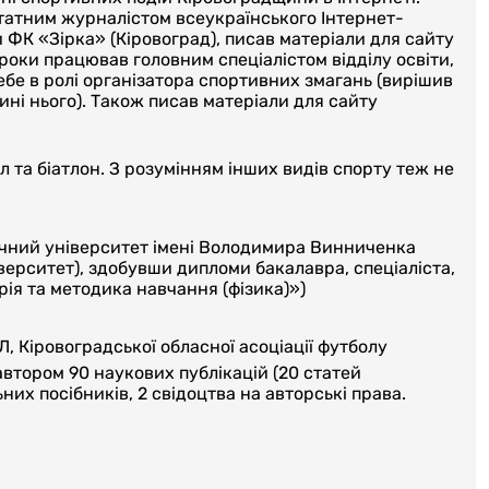
атним журналістом всеукраїнського Інтернет-
ФК «Зірка» (Кіровоград), писав матеріали для сайту
роки працював головним спеціалістом відділу освіти,
ебе в ролі організатора спортивних змагань (вирішив
ині нього). Також писав матеріали для сайту
л та біатлон. З розумінням інших видів спорту теж не
ічний університет імені Володимира Винниченка
ерситет), здобувши дипломи бакалавра, спеціаліста,
рія та методика навчання (фізика)»)
, Кіровоградської обласної асоціації футболу
 автором 90 наукових публікацій (20 статей
них посібників, 2 свідоцтва на авторські права.