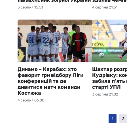
півзахисник збірної України
здолав чемпі
5 серпня 15:51
4 серпня 21:51
Динамо – Карабах: хто
Шахтар розг
фаворит гри відбору Ліги
Кудрівку: ко
конференцій та де
забила п’ять 
дивитися матч команди
старті УПЛ
Костюка
3 серпня 21:02
4 серпня 06:00
1
2