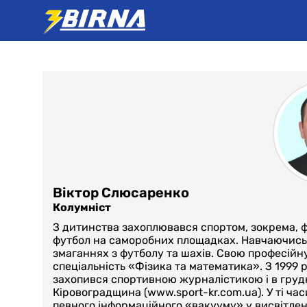
Віктор Слюсаренко
Колумніст
З дитинства захоплювався спортом, зокрема, ф
футбол на саморобних площадках. Навчаючись в
змаганнях з футболу та шахів. Свою професійну
спеціальність «Фізика та математика». З 1999 р
захопився спортивною журналістикою і в груд
Кіровоградщина (www.sport-kr.com.ua). У ті ч
певного інформаційного «вакууму» у висвітлен