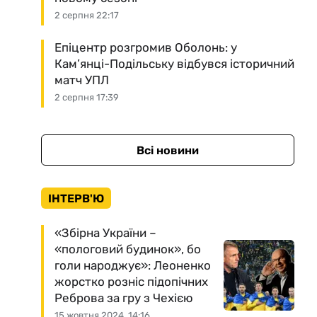
2 серпня 22:17
Епіцентр розгромив Оболонь: у
Кам’янці-Подільську відбувся історичний
матч УПЛ
2 серпня 17:39
Всі новини
ІНТЕРВ'Ю
«Збірна України –
«пологовий будинок», бо
голи народжує»: Леоненко
жорстко розніс підопічних
Реброва за гру з Чехією
15 жовтня 2024, 14:16