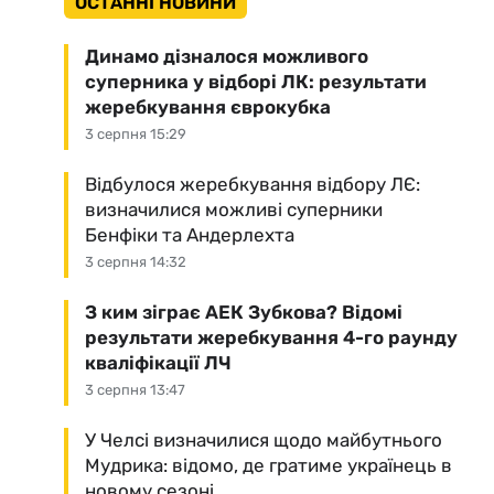
ОСТАННІ НОВИНИ
Динамо дізналося можливого
суперника у відборі ЛК: результати
жеребкування єврокубка
3 серпня 15:29
Відбулося жеребкування відбору ЛЄ:
визначилися можливі суперники
Бенфіки та Андерлехта
3 серпня 14:32
З ким зіграє АЕК Зубкова? Відомі
результати жеребкування 4-го раунду
кваліфікації ЛЧ
3 серпня 13:47
У Челсі визначилися щодо майбутнього
Мудрика: відомо, де гратиме українець в
новому сезоні