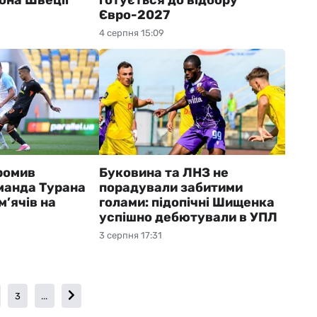
она Швеції
готується до відбору
Євро-2027
4 серпня 15:09
ромив
Буковина та ЛНЗ не
манда Турана
порадували забитими
м’ячів на
голами: підопічні Шищенка
успішно дебютували в УПЛ
3 серпня 17:31
3
...