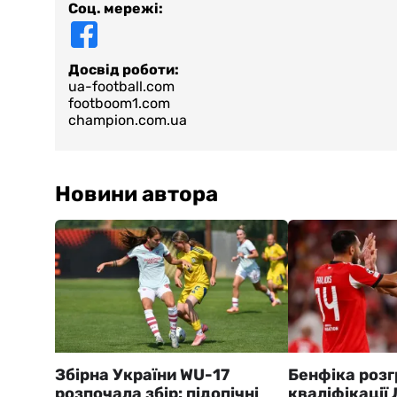
Соц. мережі:
Досвід роботи:
ua-football.com
footboom1.com
champion.com.ua
Новини автора
Збірна України WU-17
Бенфіка розг
розпочала збір: підопічні
кваліфікації