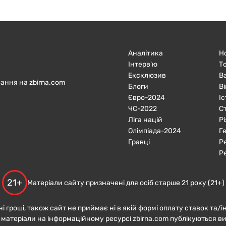
Аналітика
Н
Інтерв'ю
Т
Ексклюзив
В
ання на zbirna.com
Блоги
Ві
Євро-2024
Іс
ЧC-2022
С
Ліга націй
Р
Олімпіада-2024
Г
Гравці
Р
Р
21+
Матеріали сайту призначені для осіб старше 21 року (21+)
ні гроші, також сайт не приймає ні в якій формі оплату ставок та/і
 матеріали на інформаційному ресурсі zbirna.com публікуються в