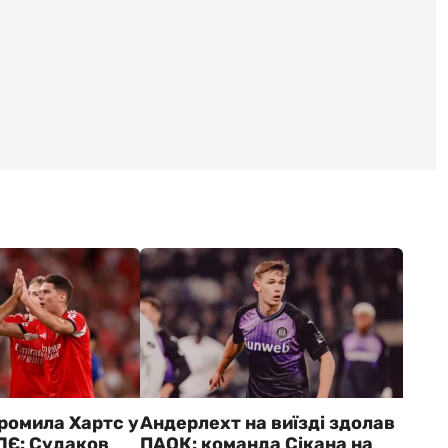
ромила Хартс у
Андерлехт на виїзді здолав
 ЛЄ: Судаков
ПАОК: команда Сікана на