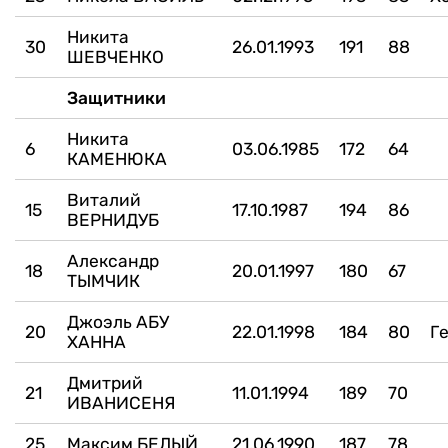
Никита
30
26.01.1993
191
88
ШЕВЧЕНКО
Защитники
Никита
6
03.06.1985
172
64
КАМЕНЮКА
Виталий
15
17.10.1987
194
86
ВЕРНИДУБ
Александр
18
20.01.1997
180
67
ТЫМЧИК
Джоэль АБУ
20
22.01.1998
184
80
Г
ХАННА
Дмитрий
21
11.01.1994
189
70
ИВАНИСЕНЯ
25
Максим БЕЛЫЙ
21.06.1990
187
78