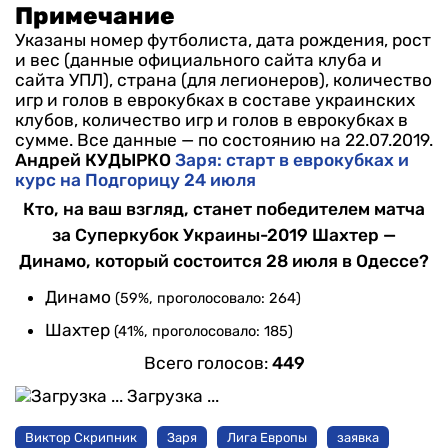
Примечание
Указаны номер футболиста, дата рождения, рост
и вес (данные официального сайта клуба и
сайта УПЛ), страна (для легионеров), количество
игр и голов в еврокубках в составе украинских
клубов, количество игр и голов в еврокубках в
сумме. Все данные — по состоянию на 22.07.2019.
Андрей КУДЫРКО
Заря: старт в еврокубках и
курс на Подгорицу 24 июля
Кто, на ваш взгляд, станет победителем матча
за Суперкубок Украины-2019 Шахтер —
Динамо, который состоится 28 июля в Одессе?
Динамо
(59%, проголосовало: 264)
Шахтер
(41%, проголосовало: 185)
Всего голосов:
449
Загрузка ...
Виктор Скрипник
Заря
Лига Европы
заявка