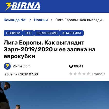
команда №1
новини
Лига Европы. Как выглядит Заря-2019/2020 и ее заявка на еврокубки
НОВИНИ
НОВИНИ
ТОП
ЕКСКЛЮЗИВ
АНАЛІТИКА
АНАЛІТИКА
Лига Европы. Как выглядит
Заря-2019/2020 и ее заявка на
ІНТЕРВ'Ю
еврокубки
РІЗНЕ
Zbirna.com
18841
★
★
★
★
★
★
★
★
★
★
0 голосів
23 липня 2019, 07:30
БУКМЕКЕРИ