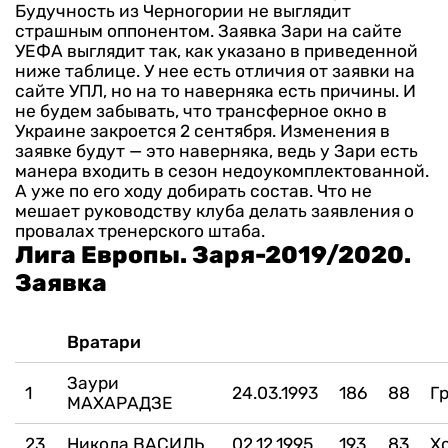
Будучность из Черногории не выглядит
страшным оппонентом.
Заявка Зари на сайте
УЕФА выглядит так, как указано в приведенной
ниже таблице. У нее есть отличия от заявки на
сайте УПЛ, но на то наверняка есть причины. И
не будем забывать, что трансферное окно в
Украине закроется 2 сентября.
Изменения в
заявке будут — это наверняка, ведь у Зари есть
манера входить в сезон недоукомплектованной.
А уже по его ходу добирать состав. Что не
мешает руководству клуба делать заявления о
провалах тренерского штаба.
Лига Европы. Заря-2019/2020.
Заявка
Вратари
Заури
1
24.03.1993
186
88
Г
МАХАРАДЗЕ
23
Никола ВАСИЛЬ
02.12.1995
193
83
Х