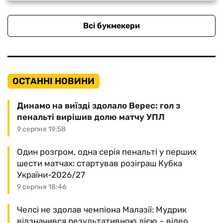
Всі букмекери
ОСТАННІ НОВИНИ
Динамо на виїзді здолало Верес: гол з
пенальті вирішив долю матчу УПЛ
9 серпня 19:58
Один розгром, одна серія пенальті у перших
шести матчах: стартував розіграш Кубка
України-2026/27
9 серпня 18:46
Челсі не здолав чемпіона Малазії: Мудрик
відзначився результативною дією – відео