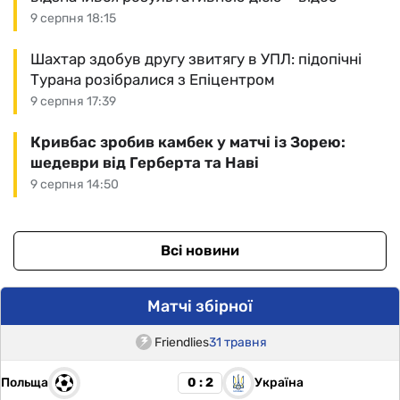
9 серпня 18:15
Шахтар здобув другу звитягу в УПЛ: підопічні
Турана розібралися з Епіцентром
9 серпня 17:39
Кривбас зробив камбек у матчі із Зорею:
шедеври від Герберта та Наві
9 серпня 14:50
Всі новини
Матчі збірної
Friendlies
31 травня
Польща
Україна
0 : 2