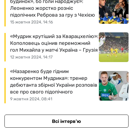
будинок», бо голи народжує»:
Леоненко жорстко розніс
підопічних Реброва за гру з Чехією
15 жовтня 2024, 14:16
«Мудрик крутіший за Кварацхелію»:
Кополовець оцінив переможний
гол Михайла у матчі Україна – Грузія
12 жовтня 2024, 14:17
«Назаренко буде гідним
конкурентом Мудрика»: тренер
дебютанта збірної України розповів
все про свого підопічного
9 жовтня 2024, 08:41
Всі інтерв'ю