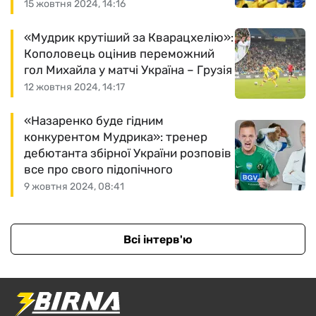
15 жовтня 2024, 14:16
«Мудрик крутіший за Кварацхелію»:
Кополовець оцінив переможний
гол Михайла у матчі Україна – Грузія
12 жовтня 2024, 14:17
«Назаренко буде гідним
конкурентом Мудрика»: тренер
дебютанта збірної України розповів
все про свого підопічного
9 жовтня 2024, 08:41
Всі інтерв'ю