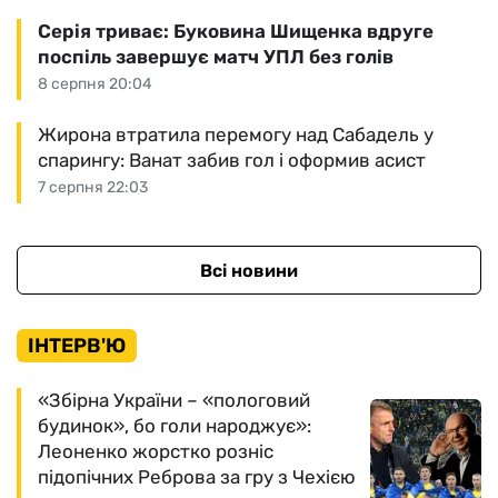
Серія триває: Буковина Шищенка вдруге
поспіль завершує матч УПЛ без голів
8 серпня 20:04
Жирона втратила перемогу над Сабадель у
спарингу: Ванат забив гол і оформив асист
7 серпня 22:03
Всі новини
ІНТЕРВ'Ю
«Збірна України – «пологовий
будинок», бо голи народжує»:
Леоненко жорстко розніс
підопічних Реброва за гру з Чехією