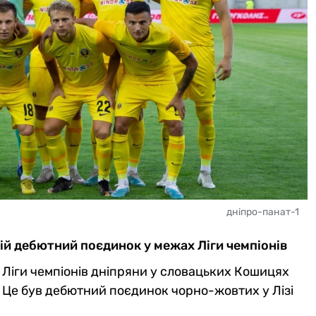
дніпро-панат-1
вій дебютний поєдинок у межах Ліги чемпіонів
ї Ліги чемпіонів дніпряни у словацьких Кошицях
. Це був дебютний поєдинок чорно-жовтих у Лізі