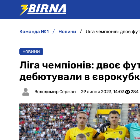
команда №1
новини
Ліга чемпіонів: двоє фу
НОВИНИ
Ліга чемпіонів: двоє фу
дебютували в єврокуб
Володимир Сержан
29 липня 2023, 14:03
284