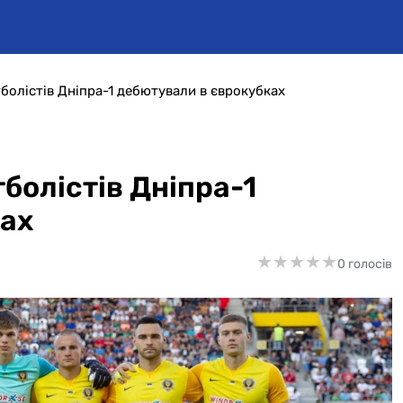
тболістів Дніпра-1 дебютували в єврокубках
тболістів Дніпра-1
ках
★
★
★
★
★
★
★
★
★
★
0 голосів