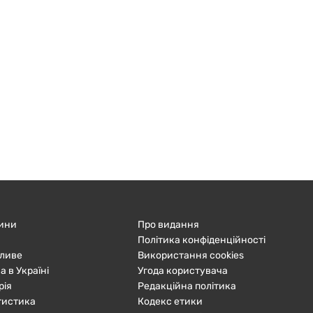
ини
Про видання
Політика конфіденційності
ливе
Використання cookies
а в Україні
Угода користувача
рія
Редакційна політика
тистика
Кодекс етики