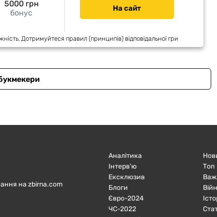
5000 грн
На сайт
бонус
жність. Дотримуйтеся правил (принципів) відповідальної гри
 букмекери
Аналітика
Нов
Інтерв'ю
Топ
Ексклюзив
Важ
ання на zbirna.com
Блоги
Війн
Євро-2024
Істо
ЧC-2022
Ста