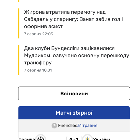
Жирона втратила перемогу над
Сабадель у спарингу: Ванат забив гол і
оформив асист
7 серпня 22:03
Два клуби Бундесліги зацікавилися
Мудриком: озвучено основну перешкоду
трансферу
7 серпня 10:01
Всі новини
Матчі збірної
Friendlies
31 травня
Польща
Україна
0 : 2