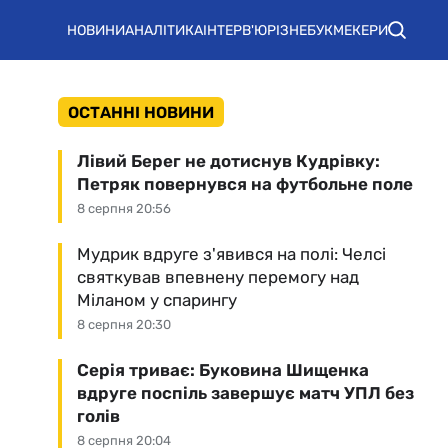
НОВИНИ
АНАЛІТИКА
ІНТЕРВ'Ю
РІЗНЕ
БУКМЕКЕРИ
ОСТАННІ НОВИНИ
Лівий Берег не дотиснув Кудрівку:
Петряк повернувся на футбольне поле
8 серпня 20:56
Мудрик вдруге з'явився на полі: Челсі
святкував впевнену перемогу над
Міланом у спарингу
8 серпня 20:30
Серія триває: Буковина Шищенка
вдруге поспіль завершує матч УПЛ без
голів
8 серпня 20:04