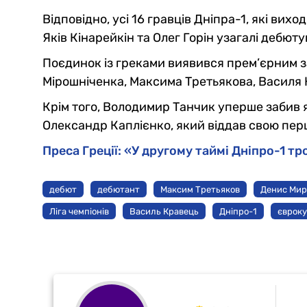
Відповідно, усі 16 гравців Дніпра-1, які вихо
Яків Кінарейкін та Олег Горін узагалі дебют
Поєдинок із греками виявився прем’єрним за
Мірошніченка, Максима Третьякова, Василя 
Крім того, Володимир Танчик уперше забив я
Олександр Каплієнко, який віддав свою пер
Преса Греції: «У другому таймі Дніпро-1 тро
дебют
дебютант
Максим Третьяков
Денис Ми
Ліга чемпіонів
Василь Кравець
Дніпро-1
єврок