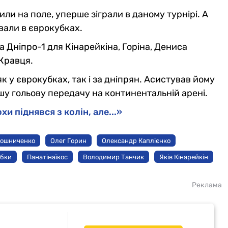
дили на поле, уперше зіграли в даному турнірі. А
ували в єврокубках.
 Дніпро-1 для Кінарейкіна, Горіна, Дениса
Кравця.
к у єврокубках, так і за дніпрян. Асистував йому
шу гольову передачу на континентальній арені.
хи піднявся з колін, але...»
рошниченко
Олег Горин
Олександр Каплієнко
убки
Панатінаїкос
Володимир Танчик
Яків Кінарейкін
Реклама