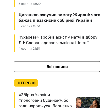
5 серпня 16:29
Циганков озвучив вимогу Жироні: чого
бажає півзахисник збірної України
5 серпня 15:51
Кухаревич зробив асист у матчі відбору
ЛЧ: Слован здолав чемпіона Швеції
4 серпня 21:51
Всі новини
ІНТЕРВ'Ю
«Збірна України –
«пологовий будинок», бо
голи народжує»: Леоненко