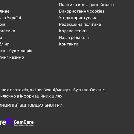
Політика конфіденційності
ливе
Використання cookies
а в Україні
Угода користувача
рія
Редакційна політика
тистика
Кодекс етики
е
Наша редакція
блінг
Контакти
тинг букмекерів
тинг казино
нших платежів, які пов’язані/можуть бути пов’язані з
иключно в інформаційних цілях.
НЦИПІВ) ВІДПОВІДАЛЬНОЇ ГРИ.