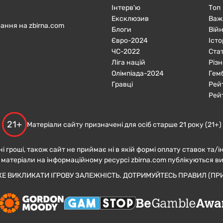
Інтерв'ю
Топ
Ексклюзив
Важ
ання на zbirna.com
Блоги
Війн
Євро-2024
Істо
ЧC-2022
Ста
Ліга націй
Різн
Олімпіада-2024
Гем
Гравці
Рей
Рей
21+
Матеріали сайту призначені для осіб старше 21 року (21+)
ні гроші, також сайт не приймає ні в якій формі оплату ставок та/і
 матеріали на інформаційному ресурсі zbirna.com публікуються в
ЖЕ ВИКЛИКАТИ ІГРОВУ ЗАЛЕЖНІСТЬ. ДОТРИМУЙТЕСЬ ПРАВИЛ (ПРИ