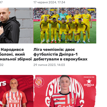
47
17 червня 2024, 17:34
ї. Народився
Ліга чемпіонів: двоє
олоні, який
футболістів Дніпра-1
ональної збірної
дебютували в єврокубках
:02
29 липня 2023, 14:03