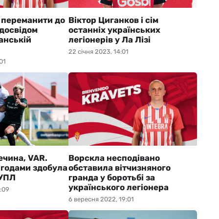
е переманити до
Віктор Циганков і сім
 досвідом
останніх українських
панській
легіонерів у Ла Лізі
22 січня 2023, 14:01
01
ечина, VAR.
Ворскла несподівано
игодами здобула
обставила вітчизняного
 УПЛ
гранда у боротьбі за
українського легіонера
:09
6 вересня 2022, 19:01