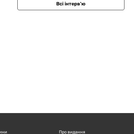
Всі інтерв'ю
ини
Про видання