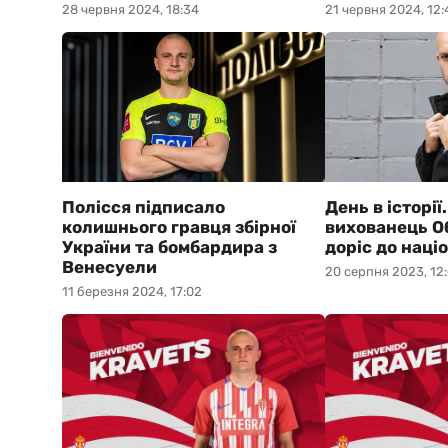
28 червня 2024, 18:34
21 червня 2024, 12:
Полісся підписало
День в історі
колишнього гравця збірної
вихованець Об
України та бомбардира з
доріс до наці
Венесуели
20 серпня 2023, 12
11 березня 2024, 17:02