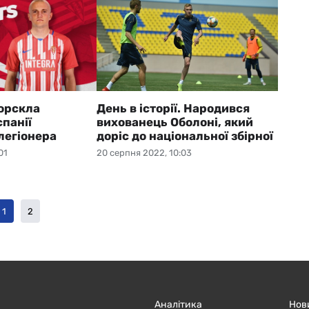
орскла
День в історії. Народився
спанії
вихованець Оболоні, який
легіонера
доріс до національної збірної
01
20 серпня 2022, 10:03
1
2
Аналітика
Нов