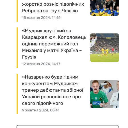
жорстко розніс підопічних
Реброва за гру з Чехією
15 жовтня 2024, 14:16
«Мудрик крутіший за
Кварацхелію»: Кополовець
оцінив переможний гол
Михайла у матчі Україна –
Грузія
12 жовтня 2024, 14:17
«Назаренко буде гідним
конкурентом Мудрика»:
тренер дебютанта збірної
України розповів все про
свого підопічного
9 жовтня 2024, 08:41