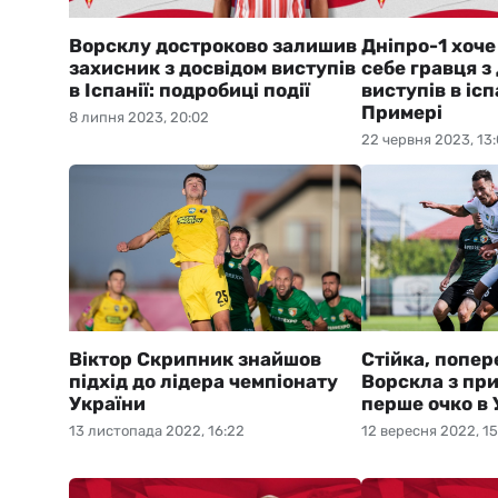
Ворсклу достроково залишив
Дніпро-1 хоч
захисник з досвідом виступів
себе гравця з
в Іспанії: подробиці події
виступів в іс
Примері
8 липня 2023, 20:02
22 червня 2023, 13:
Віктор Скрипник знайшов
Стійка, попер
підхід до лідера чемпіонату
Ворскла з пр
України
перше очко в
13 листопада 2022, 16:22
12 вересня 2022, 15