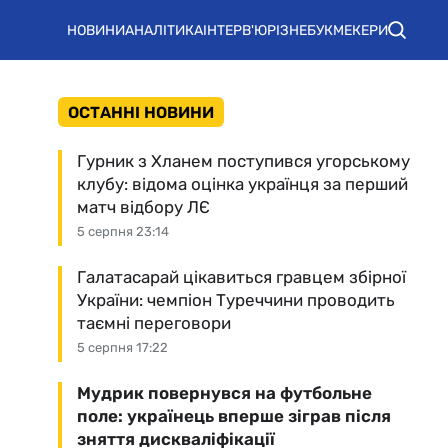
НОВИНИ
АНАЛІТИКА
ІНТЕРВ'Ю
РІЗНЕ
БУКМЕКЕРИ
ОСТАННІ НОВИНИ
Гурник з Хланем поступився угорському
клубу: відома оцінка українця за перший
матч відбору ЛЄ
5 серпня 23:14
Галатасарай цікавиться гравцем збірної
України: чемпіон Туреччини проводить
таємні переговори
5 серпня 17:22
Мудрик повернувся на футбольне
поле: українець вперше зіграв після
зняття дискваліфікації