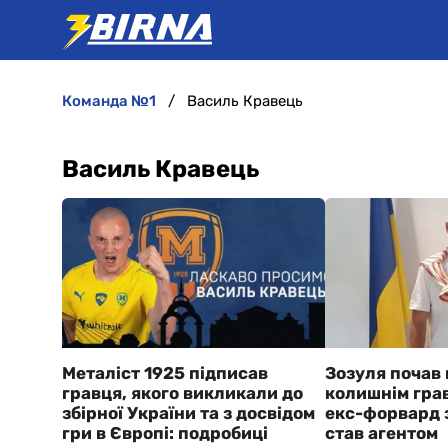
команда №1
Василь Кравець
Василь Кравець
Металіст 1925 підписав
Зозуля почав
гравця, якого викликали до
колишнім гра
збірної України та з досвідом
екс-форвард з
гри в Європі: подробиці
став агентом