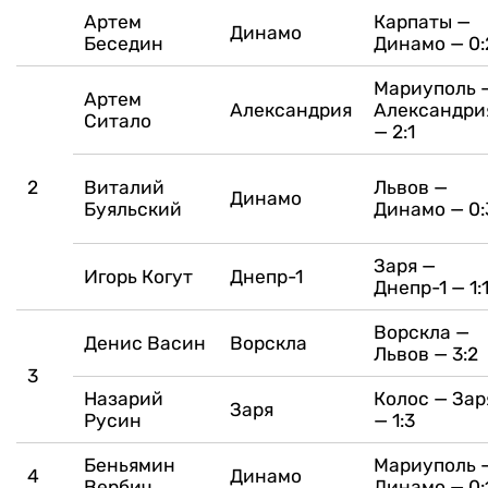
Артем
Карпаты —
Динамо
Беседин
Динамо — 0:
Мариуполь 
Артем
Александрия
Александри
Ситало
— 2:1
2
Виталий
Львов —
Динамо
Буяльский
Динамо — 0:
Заря —
Игорь Когут
Днепр-1
Днепр-1 — 1:
Ворскла —
Денис Васин
Ворскла
Львов — 3:2
3
Назарий
Колос — Зар
Заря
Русин
— 1:3
Беньямин
Мариуполь 
4
Динамо
Вербич
Динамо — 0: