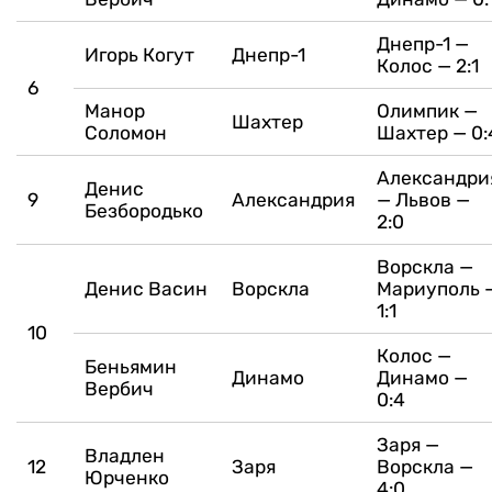
Днепр-1 —
Игорь Когут
Днепр-1
Колос — 2:1
6
Манор
Олимпик —
Шахтер
Соломон
Шахтер — 0:
Александри
Денис
9
Александрия
— Львов —
Безбородько
2:0
Ворскла —
Денис Васин
Ворскла
Мариуполь 
1:1
10
Колос —
Беньямин
Динамо
Динамо —
Вербич
0:4
Заря —
Владлен
12
Заря
Ворскла —
Юрченко
4:0