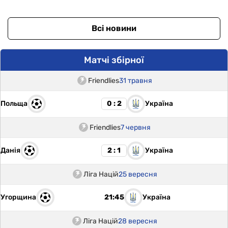
Всі новини
Матчі збірної
Friendlies
31 травня
Польща
Україна
0 : 2
Friendlies
7 червня
Данія
Україна
2 : 1
Ліга Націй
25 вересня
Угорщина
Україна
21:45
Ліга Націй
28 вересня