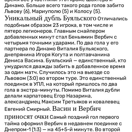
Динамо. Больше всего такого рода голов забито
Львову (6), Мариуполю (5) и Колосу (5).
Уникальный дубль Буяльского
Отличались
подобным образом 23 игрока, в том числе и
пятеро легионеров. Главным снайпером
добавленных минут стал Беньямин Вербич с
четырьмя точными ударами. По два гола у его
партнера по Динамо Виталия Бульяского,
днепрянина Игоря Когута и полтавчанина
Дениса Васина.
Буяльский — единственный, кто
умудрился дважды забить в добавленное время
за один матч. Случилось это на выезде со
Львовом (3:0) во втором туре. Это единственный
поединок в УПЛ, на который пришлось по два
гола в экстра-минуты. Помимо Виталия дубли
делали карпатовец Егор Назарина,
александриец Максим Третьяков и ковалевец
Васин и Вербич
Евгений Смирный.
приносят очки
Самый поздний гол первого
тайма оформил Вербич в недавнем поединке с
Днепром-1 (1:3) — на 45+5-й минуте. Во второй