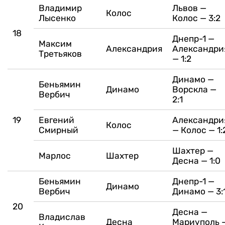
Владимир
Львов —
Колос
Лысенко
Колос — 3:2
18
Днепр-1 —
Максим
Александрия
Александри
Третьяков
— 1:2
Динамо —
Беньямин
Динамо
Ворскла —
Вербич
2:1
19
Евгений
Александри
Колос
Смирный
— Колос — 1:
Шахтер —
Марлос
Шахтер
Десна — 1:0
Беньямин
Днепр-1 —
Динамо
Вербич
Динамо — 3:
20
Десна —
Владислав
Десна
Мариуполь 