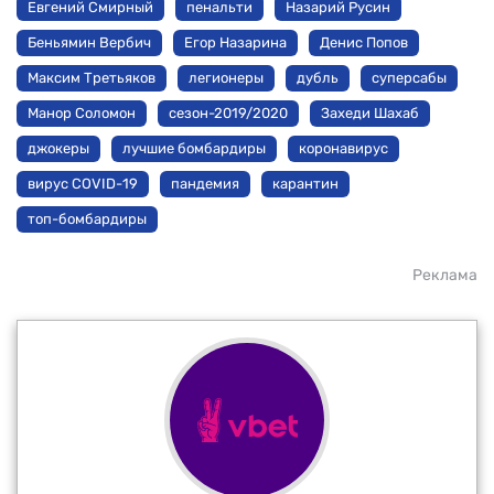
Евгений Смирный
пенальти
Назарий Русин
Беньямин Вербич
Егор Назарина
Денис Попов
Максим Третьяков
легионеры
дубль
суперсабы
Манор Соломон
сезон-2019/2020
Захеди Шахаб
джокеры
лучшие бомбардиры
коронавирус
вирус COVID-19
пандемия
карантин
топ-бомбардиры
Реклама