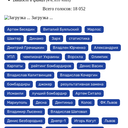
(4%, 810 Votes)
Всего голосов:
18 052
Загрузка ...
Артем Беседин
Виталий Буяльский
Марлос
Шахтер
Динамо
Заря
статистика
Дмитрий Гречишкин
Владлен Юрченко
Александрия
УПЛ
чемпионат Украины
Ворскла
Олимпик
Карпаты
рейтинг бомбардиров
Денис Васин
Владислав Калитвинцев
Владислав Кочергин
бомбардиры
джокер
результативная замена
Исмаили
лучший бомбардир
Артем Ситало
Мариуполь
Десна
Дентиньо
Колос
ФК Львов
Владимир Лысенко
Владислав Шаповал
Денис Безбородько
Днепр-1
Игорь Когут
Львов