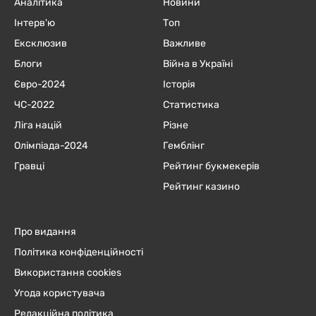
Аналітика
Новини
Інтерв'ю
Топ
Ексклюзив
Важливе
Блоги
Війна в Україні
Євро-2024
Історія
ЧC-2022
Статистика
Ліга націй
Різне
Олімпіада-2024
Гемблінг
Гравці
Рейтинг букмекерів
Рейтинг казино
Про видання
Політика конфіденційності
Використання cookies
Угода користувача
Редакційна політика