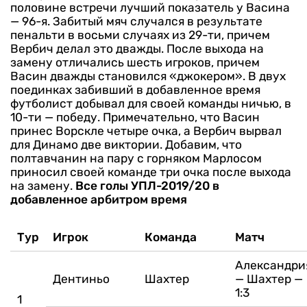
половине встречи лучший показатель у Васина
— 96-я. Забитый мяч случался в результате
пенальти в восьми случаях из 29-ти, причем
Вербич делал это дважды.
После выхода на
замену отличались шесть игроков, причем
Васин дважды становился «джокером». В двух
поединках забивший в добавленное время
футболист добывал для своей команды ничью, в
10-ти — победу. Примечательно, что Васин
принес Ворскле четыре очка, а Вербич вырвал
для Динамо две виктории. Добавим, что
полтавчанин на пару с горняком Марлосом
приносил своей команде три очка после выхода
на замену.
Все голы УПЛ-2019/20 в
добавленное арбитром время
Тур
Игрок
Команда
Матч
Александри
Дентиньо
Шахтер
— Шахтер —
1:3
1