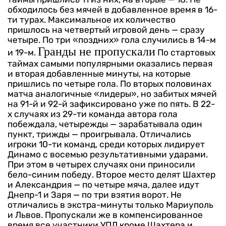
обходилось без мячей в добавленное время в 16-
ти турах. Максимальное их количество
пришлось на четвертый игровой день — сразу
четыре. По три «поздних» гола случились в 14-м
Гранды не пропускали
и 19-м.
По стартовых
таймах самыми популярными оказались первая
и вторая добавленные минуты, на которые
пришлись по четыре гола. По вторых половинах
матча аналогичные «лидеры», но забитых мячей
на 91-й и 92-й зафиксировано уже по пять. В 22-
х случаях из 29-ти команда автора гола
побеждала, четырежды — зарабатывала один
пункт, трижды — проигрывала.
Отличались
игроки 10-ти команд, среди которых лидирует
Динамо с восемью результативными ударами.
При этом в четырех случаях они приносили
бело-синим победу. Второе место делят Шахтер
и Александрия — по четыре мяча, далее идут
Днепр-1 и Заря — по три взятия ворот. Не
отличались в экстра-минуты только Мариуполь
и Львов. Пропускали же в компенсированное
время все участники УПЛ кроме Шахтера и