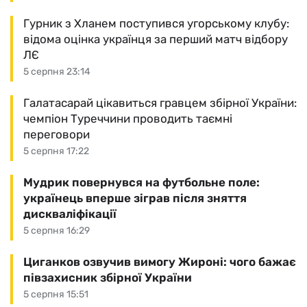
Гурник з Хланем поступився угорському клубу:
відома оцінка українця за перший матч відбору
ЛЄ
5 серпня 23:14
Галатасарай цікавиться гравцем збірної України:
чемпіон Туреччини проводить таємні
переговори
5 серпня 17:22
Мудрик повернувся на футбольне поле:
українець вперше зіграв після зняття
дискваліфікації
5 серпня 16:29
Циганков озвучив вимогу Жироні: чого бажає
півзахисник збірної України
5 серпня 15:51