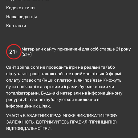
Кодекс етики
Наша редакція
Контакти
Матеріали сайту призначені для осіб старше 21 року
21+
(21+)
Сайт zbirna.com не проводить ігри на реальні та/або
віртуальні гроші, також сайт не приймає ні в якій формі
оплату ставок та/інших платежів, які пов’язані/можуть
бути пов’язані з азартними іграми, букмекерами чи
тоталізаторами. Будь-які матеріали на інформаційному
ресурсі zbirna.com публікуються виключно в
інформаційних цілях.
УЧАСТЬ В АЗАРТНИХ ІГРАХ МОЖЕ ВИКЛИКАТИ ІГРОВУ
ЗАЛЕЖНІСТЬ. ДОТРИМУЙТЕСЬ ПРАВИЛ (ПРИНЦИПІВ)
ВІДПОВІДАЛЬНОЇ ГРИ.