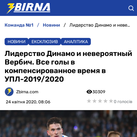
команда №1
новини
Лидерство Динамо и невероятный Вербич. Все голы в компенсированное время в УПЛ-2019/2020
НОВИНИ
НОВИНИ
ЕКСКЛЮЗИВ
АНАЛІТИКА
АНАЛІТИКА
Лидерство Динамо и невероятный
Вербич. Все голы в
ІНТЕРВ'Ю
компенсированное время в
УПЛ-2019/2020
РІЗНЕ
Zbirna.com
30309
БУКМЕКЕРИ
★
★
★
★
★
★
★
★
★
★
0 голосів
24 квітня 2020, 08:06