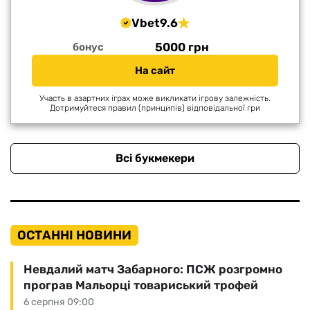
Vbet
9.6
5000 грн
бонус
На сайт
Участь в азартних іграх може викликати ігрову залежність.
Дотримуйтеся правил (принципів) відповідальної гри
Всі букмекери
ОСТАННІ НОВИНИ
Невдалий матч Забарного: ПСЖ розгромно
програв Мальорці товариський трофей
6 серпня 09:00