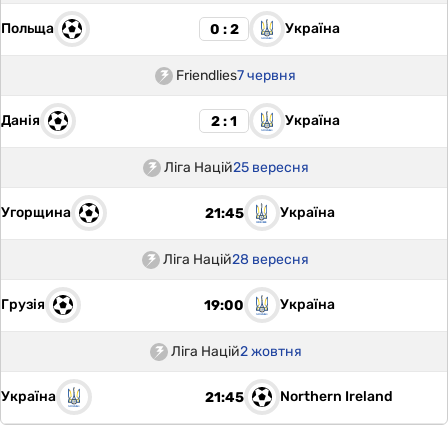
Польща
Україна
0 : 2
Friendlies
7 червня
Данія
Україна
2 : 1
Ліга Націй
25 вересня
Угорщина
Україна
21:45
Ліга Націй
28 вересня
Грузія
Україна
19:00
Ліга Націй
2 жовтня
Україна
Northern Ireland
21:45