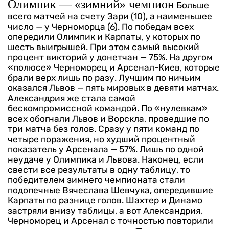
Олимпик — «зимний» чемпион
Больше
всего матчей на счету Зари (10), а наименьшее
число — у Черноморца (6). По победам всех
опередили Олимпик и Карпаты, у которых по
шесть выигрышей. При этом самый высокий
процент викторий у донетчан — 75%. На другом
«полюсе» Черноморец и Арсенал-Киев, которые
брали верх лишь по разу.
Лучшим по ничьим
оказался Львов — пять мировых в девяти матчах.
Александрия же стала самой
бескомпромиссной командой. По «нулевкам»
всех обогнали Львов и Ворскла, проведшие по
три матча без голов. Сразу у пяти команд по
четыре поражения, но худший процентный
показатель у Арсенала — 57%. Лишь по одной
неудаче у Олимпика и Львова.
Наконец, если
свести все результаты в одну таблицу, то
победителем зимнего чемпионата стали
подопечные Вячеслава Шевчука, опередившие
Карпаты по разнице голов. Шахтер и Динамо
застряли внизу таблицы, а вот Александрия,
Черноморец и Арсенал с точностью повторили