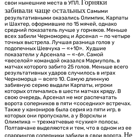
Горняки
свои нынешние места в УПЛ.
забивали чаще остальных
Самыми
результативными оказались Олимпик, Карпаты
и Шахтер, оформившие по 15 мячей, однако
средний показатель лучше у горняков. Меньше
всех забили Черноморец и Арсенал — по четыре
точных выстрела. Лучшая разница голов у
подопечных Шевчука — «+10». Худшие
показатели у Арсенала — «-6».
Самой
«веселой» командой оказался Мариуполь, в
матчах которого забито 25 голов. Меньше всего
результативных ударов случилось в играх
Черноморца — всего 10. Самую длинную
забивную серию выдали Карпаты, игроки
которых отличались в шести матчах кряду. В
свою очередь, Арсенал не мог распечатать
ворота соперников в пяти «соседних» встречах.
Также у канониров была серия из пяти игр, в
которых они пропускали, а у Ворсклы и
Олимпика — трехматчевые «сухие» полосы.
Полтавчане выделяются и тем, что в одном из ее
Не
спаррингов соперники забили в свои ворота.