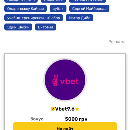
Оларенважу Кайоде
дубль
Сергей Майборода
учебно-тренировочный сбор
Матар Дийе
Эдин Шехич
Битовия
Реклама
Vbet
9.6
5000 грн
бонус
На сайт