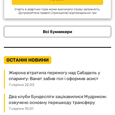
Участь в азартних іграх може викликати ігрову залежність.
Дотримуйтеся правил (принципів) відповідальної гри
Всі букмекери
ОСТАННІ НОВИНИ
Жирона втратила перемогу над Сабадель у
спарингу: Ванат забив гол і оформив асист
7 серпня 22:03
Два клуби Бундесліги зацікавилися Мудриком:
озвучено основну перешкоду трансферу
7 серпня 10:01