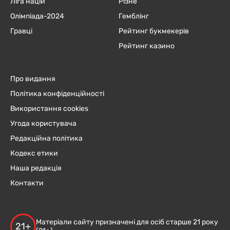
Ліга націй
Різне
Олімпіада-2024
Гемблінг
Гравці
Рейтинг букмекерів
Рейтинг казино
Про видання
Політика конфіденційності
Використання cookies
Угода користувача
Редакційна політика
Кодекс етики
Наша редакція
Контакти
Матеріали сайту призначені для осіб старше 21 року
21+