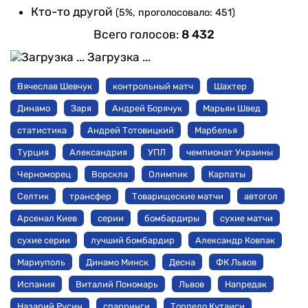
Кто-то другой
(5%, проголосовало: 451)
Всего голосов:
8 432
Загрузка ...
Вячеслав Шевчук
контрольный матч
Шахтер
Динамо
Заря
Андрей Борячук
Марьян Швед
статистика
Андрей Тотовицкий
Марбелья
Турция
Александрия
УПЛ
чемпионат Украины
Черноморец
Ворскла
Олимпик
Карпаты
Селтик
трансфер
Товарищеские матчи
автогол
Арсенал Киев
серии
бомбардиры
сухие матчи
сухие серии
лучший бомбардир
Александр Ковпак
Мариуполь
Динамо Минск
Десна
ФК Львов
Испания
Виталий Пономарь
Львов
Напредак
Назарий Русин
спарринги
Торпедо Кутаиси