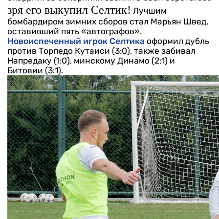
зря его выкупил Селтик!
Лучшим
бомбардиром зимних сборов стал Марьян Швед,
оставивший пять «автографов».
Новоиспеченный игрок Селтика
оформил дубль
против Торпедо Кутаиси (3:0), также забивал
Напредаку (1:0), минскому Динамо (2:1) и
Битовии (3:1).