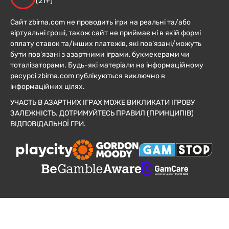
(21+)
Сайт zbirna.com не проводить ігри на реальні та/або
віртуальні гроші, також сайт не приймає ні в якій формі
оплату ставок та/інших платежів, які пов’язані/можуть
бути пов’язані з азартними іграми, букмекерами чи
тоталізаторами. Будь-які матеріали на інформаційному
ресурсі zbirna.com публікуються виключно в
інформаційних цілях.
УЧАСТЬ В АЗАРТНИХ ІГРАХ МОЖЕ ВИКЛИКАТИ ІГРОВУ
ЗАЛЕЖНІСТЬ. ДОТРИМУЙТЕСЬ ПРАВИЛ (ПРИНЦИПІВ)
ВІДПОВІДАЛЬНОЇ ГРИ.