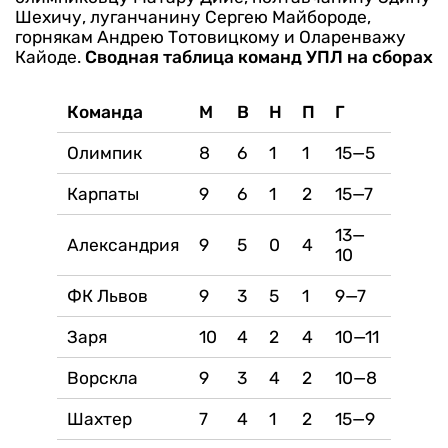
Шехичу, луганчанину Сергею Майбороде,
горнякам Андрею Тотовицкому и Оларенважу
Кайоде.
Сводная таблица команд УПЛ на сборах
Команда
М
В
Н
П
Г
Олимпик
8
6
1
1
15—5
Карпаты
9
6
1
2
15—7
13—
Александрия
9
5
0
4
10
ФК Львов
9
3
5
1
9—7
Заря
10
4
2
4
10—11
Ворскла
9
3
4
2
10—8
Шахтер
7
4
1
2
15—9