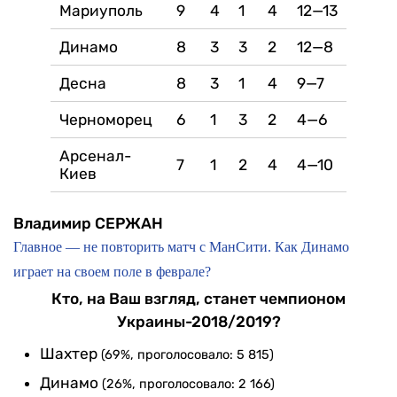
Мариуполь
9
4
1
4
12—13
Динамо
8
3
3
2
12—8
Десна
8
3
1
4
9—7
Черноморец
6
1
3
2
4—6
Арсенал-
7
1
2
4
4—10
Киев
Владимир СЕРЖАН
Главное — не повторить матч с МанСити. Как Динамо
играет на своем поле в феврале?
Кто, на Ваш взгляд, станет чемпионом
Украины-2018/2019?
Шахтер
(69%, проголосовало: 5 815)
Динамо
(26%, проголосовало: 2 166)