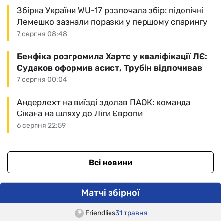
Збірна України WU-17 розпочала збір: підопічні
Лемешко зазнали поразки у першому спарингу
7 серпня 08:48
Бенфіка розгромила Хартс у кваліфікації ЛЄ:
Судаков оформив асист, Трубін відпочивав
7 серпня 00:04
Андерлехт на виїзді здолав ПАОК: команда
Сікана на шляху до Ліги Європи
6 серпня 22:59
Всі новини
Матчі збірної
Friendlies
31 травня