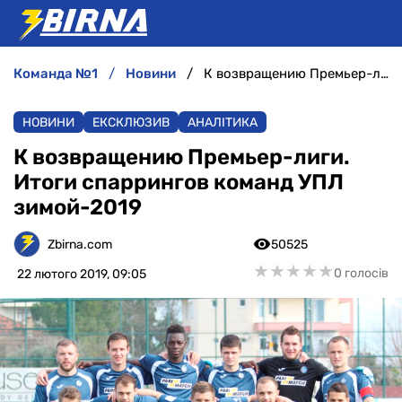
команда №1
новини
К возвращению Премьер-лиги. Итоги спаррингов команд УПЛ зимой-2019
НОВИНИ
НОВИНИ
ЕКСКЛЮЗИВ
АНАЛІТИКА
АНАЛІТИКА
К возвращению Премьер-лиги.
Итоги спаррингов команд УПЛ
ІНТЕРВ'Ю
зимой-2019
РІЗНЕ
Zbirna.com
50525
★
★
★
★
★
★
★
★
★
★
0 голосів
22 лютого 2019, 09:05
БУКМЕКЕРИ