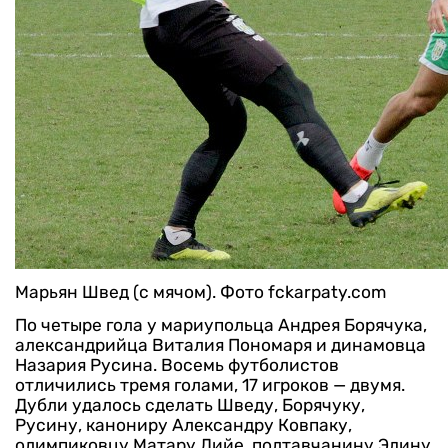
Марьян Швед (с мячом). Фото fckarpaty.com
По четыре гола у мариупольца Андрея Борячука,
александрийца Виталия Пономаря и динамовца
Назария Русина. Восемь футболистов
отличились тремя голами, 17 игроков — двумя.
Дубли удалось сделать Шведу, Борячуку,
Русину, канониру Александру Ковпаку,
олимпиковцу Матару Дийе, полтавчанину Эдину