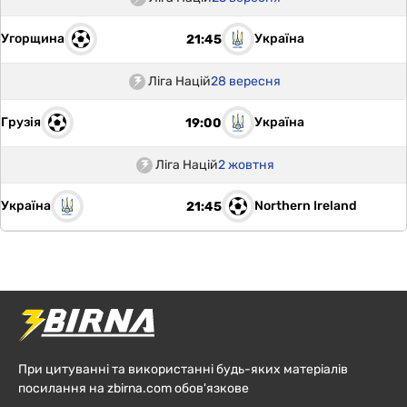
Угорщина
Україна
21:45
Ліга Націй
28 вересня
Грузія
Україна
19:00
Ліга Націй
2 жовтня
Україна
Northern Ireland
21:45
При цитуванні та використанні будь-яких матеріалів
посилання на zbirna.com обов'язкове