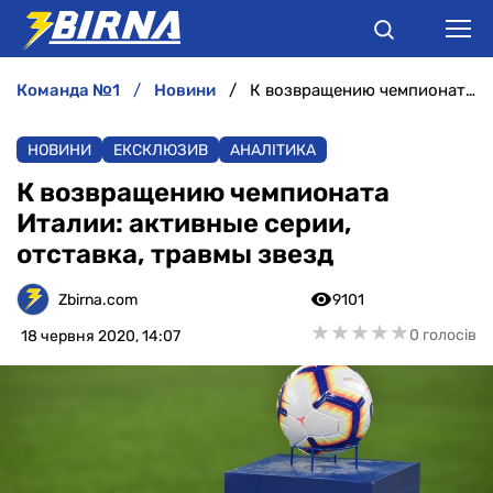
команда №1
новини
К возвращению чемпионата Италии: активные серии, отставка, травмы звезд
НОВИНИ
НОВИНИ
ЕКСКЛЮЗИВ
АНАЛІТИКА
АНАЛІТИКА
К возвращению чемпионата
Италии: активные серии,
ІНТЕРВ'Ю
отставка, травмы звезд
РІЗНЕ
Zbirna.com
9101
★
★
★
★
★
★
★
★
★
★
0 голосів
18 червня 2020, 14:07
БУКМЕКЕРИ