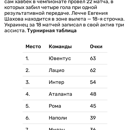
сам хавбек в чемпионате провел 22 матча, в
которых забил четыре гола при одной
результативной передаче. Лечче Евгения
Шахова находится в зоне вылета — 18-я строчка.
Украинец за 18 матчей записал в свой актив три
ассиста.
Турнирная таблица
Место
Команды
Очки
1.
Ювентус
63
2.
Лацио
62
3.
Интер
54
4.
Аталанта
48
5.
Рома
45
6.
Наполи
39
7.
Милан
36