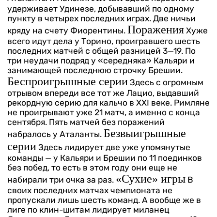
удерживает Удинезе, добывавший по одному
пункту в четырех последних играх. Две ничьи
Поражения
кряду на счету Фиорентины.
Хуже
всего идут дела у Торино, проигравшего шесть
последних матчей с общей разницей 3—19. По
три неудачи подряд у «середняка» Кальяри и
занимающей последнюю строчку Брешии.
Беспроигрышные серии
Здесь с огромным
отрывом впереди все тот же Лацио, выдавший
рекордную серию для кальчо в XXI веке. Римляне
не проигрывают уже 21 матч, а именно с конца
сентября. Пять матчей без поражений
Безвыигрышные
набралось у Аталанты.
серии
Здесь лидирует две уже упомянутые
команды — у Кальяри и Брешии по 11 поединков
без побед, то есть в этом году они еще не
«Сухие» игры
набирали три очка за раз.
В
своих последних матчах чемпионата не
пропускали лишь шесть команд. А вообще же в
лиге по клин-шитам лидирует миланец