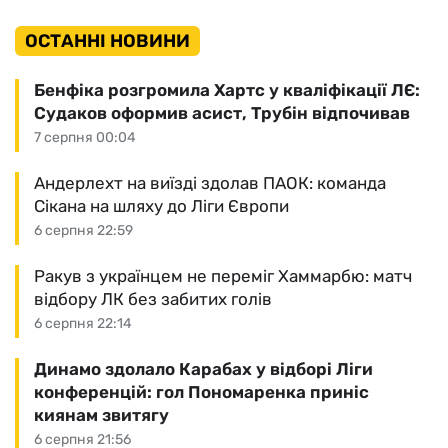
ОСТАННІ НОВИНИ
Бенфіка розгромила Хартс у кваліфікації ЛЄ:
Судаков оформив асист, Трубін відпочивав
7 серпня 00:04
Андерлехт на виїзді здолав ПАОК: команда
Сікана на шляху до Ліги Європи
6 серпня 22:59
Ракув з українцем не переміг Хаммарбю: матч
відбору ЛК без забитих голів
6 серпня 22:14
Динамо здолало Карабах у відборі Ліги
конференцій: гол Пономаренка приніс
киянам звитягу
6 серпня 21:56