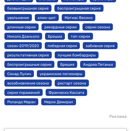
безвыигрышная серия
беспроигрышная серия
увольнение
клин-шит
Матиас Весино
длинные серии
рекордные серии
серии сезона
Николо Дзаньоло
Брешиа
топ-серии
сезон-2019/2020
победная серия
забивная серия
результативная серия
лучшие бомбардиры
беспроигрышные серии
Брешия
Андреа Петанья
Сенад Лулич
украинские легионеры
возобновление сезона
рестарт сезона
серия поражений
Франческо Кассата
Роландо Маран
Мерих Демирал
Реклама