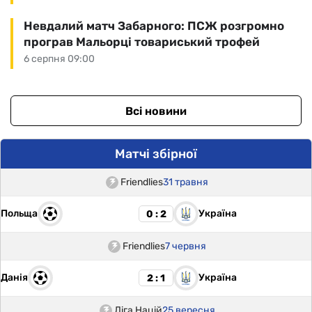
Невдалий матч Забарного: ПСЖ розгромно
програв Мальорці товариський трофей
6 серпня 09:00
Всі новини
Матчі збірної
Friendlies
31 травня
Польща
Україна
0 : 2
Friendlies
7 червня
Данія
Україна
2 : 1
Ліга Націй
25 вересня