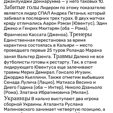
Джанлуиджи Доннарумма — у него таковых 10.
Забитые голы
Лидером по этому показателю
является лидер СПАЛ Андреа Петанья, который
забивал в последних трех турах. В двух матчах
кряду отличались Аарон Рэмзи (Ювентус), Эдин
Джеко и Генрих Мхитарян (оба — Рома),
Тренеры
Франческо Кассата (Дженоа).
Единственная перестановка за время
карантина состоялась в Кальяри — место
проведшего первые 25 туров Роландо Марана
Травмы
занял Вальтер Дзенга.
Далеко не все
футболисты готовы к рестарту. Так, в стане
лидирующего Ювентуса еще залечивают
травмы Мерих Демирал, Гонсало Игуаин,
Джорджо Кьеллини. Также отметим выбывших
Сенада Лулича (Лацио), Матиаса Весино и
Диего Година (оба — Интер), Николо Дзаньоло
(Рома), Златана Ибрагимовича (Милан).
Украинцы
В кальчо выступают два игрока
сборной Украины. Аталанта Руслана
Малиновского занимает четвертую позицию, а