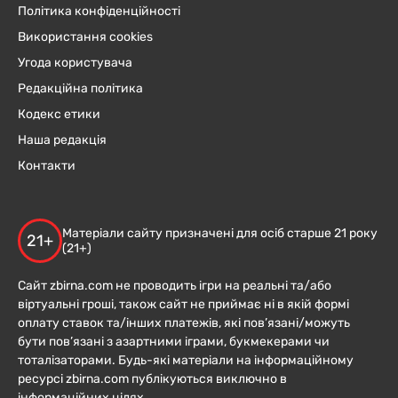
Політика конфіденційності
Використання cookies
Угода користувача
Редакційна політика
Кодекс етики
Наша редакція
Контакти
Матеріали сайту призначені для осіб старше 21 року
21+
(21+)
Сайт zbirna.com не проводить ігри на реальні та/або
віртуальні гроші, також сайт не приймає ні в якій формі
оплату ставок та/інших платежів, які пов’язані/можуть
бути пов’язані з азартними іграми, букмекерами чи
тоталізаторами. Будь-які матеріали на інформаційному
ресурсі zbirna.com публікуються виключно в
інформаційних цілях.