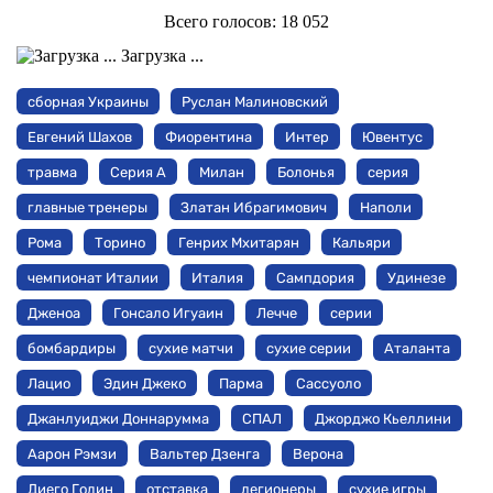
Всего голосов:
18 052
Загрузка ...
сборная Украины
Руслан Малиновский
Евгений Шахов
Фиорентина
Интер
Ювентус
травма
Серия А
Милан
Болонья
серия
главные тренеры
Златан Ибрагимович
Наполи
Рома
Торино
Генрих Мхитарян
Кальяри
чемпионат Италии
Италия
Сампдория
Удинезе
Дженоа
Гонсало Игуаин
Лечче
серии
бомбардиры
сухие матчи
сухие серии
Аталанта
Лацио
Эдин Джеко
Парма
Сассуоло
Джанлуиджи Доннарумма
СПАЛ
Джорджо Кьеллини
Аарон Рэмзи
Вальтер Дзенга
Верона
Диего Годин
отставка
легионеры
сухие игры