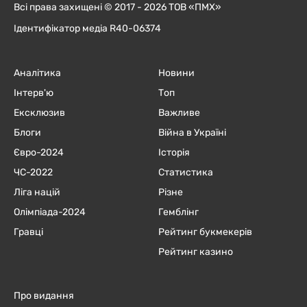
Всі права захищені © 2017 - 2026 ТОВ «ПМХ»
Ідентифікатор медіа R40-06374
Аналітика
Новини
Інтерв'ю
Топ
Ексклюзив
Важливе
Блоги
Війна в Україні
Євро-2024
Історія
ЧC-2022
Статистика
Ліга націй
Різне
Олімпіада-2024
Гемблінг
Гравці
Рейтинг букмекерів
Рейтинг казино
Про видання