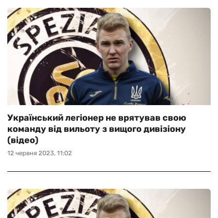
Український легіонер не врятував свою
команду від вильоту з вищого дивізіону
(відео)
12 червня 2023, 11:02