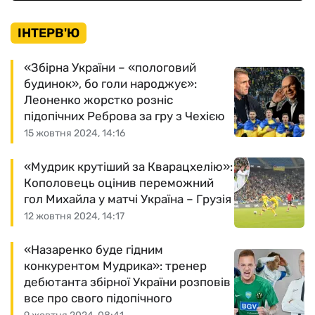
ІНТЕРВ'Ю
«Збірна України – «пологовий
будинок», бо голи народжує»:
Леоненко жорстко розніс
підопічних Реброва за гру з Чехією
15 жовтня 2024, 14:16
«Мудрик крутіший за Кварацхелію»:
Кополовець оцінив переможний
гол Михайла у матчі Україна – Грузія
12 жовтня 2024, 14:17
«Назаренко буде гідним
конкурентом Мудрика»: тренер
дебютанта збірної України розповів
все про свого підопічного