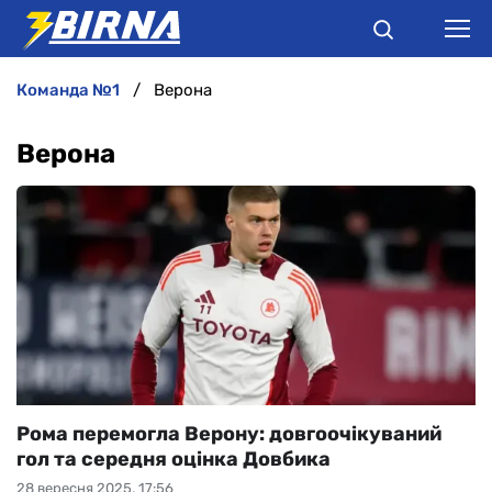
команда №1
Верона
НОВИНИ
Верона
АНАЛІТИКА
ІНТЕРВ'Ю
РІЗНЕ
БУКМЕКЕРИ
Рома перемогла Верону: довгоочікуваний
гол та середня оцінка Довбика
28 вересня 2025, 17:56