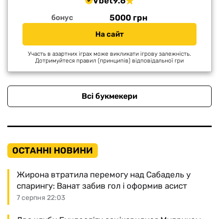
Vbet
9.6
5000 грн
бонус
На сайт
Участь в азартних іграх може викликати ігрову залежність.
Дотримуйтеся правил (принципів) відповідальної гри
Всі букмекери
ОСТАННІ НОВИНИ
Жирона втратила перемогу над Сабадель у
спарингу: Ванат забив гол і оформив асист
7 серпня 22:03