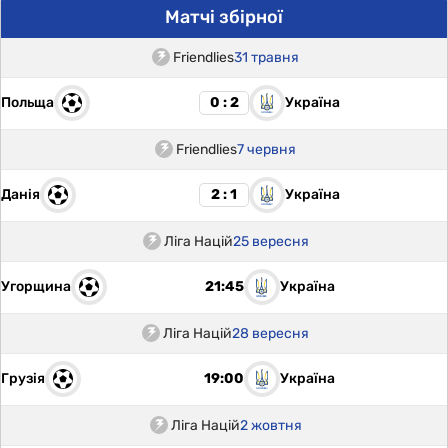
Матчі збірної
Friendlies
31 травня
Польща
Україна
0 : 2
Friendlies
7 червня
Данія
Україна
2 : 1
Ліга Націй
25 вересня
Угорщина
Україна
21:45
Ліга Націй
28 вересня
Грузія
Україна
19:00
Ліга Націй
2 жовтня