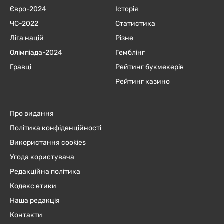
Євро-2024
Історія
ЧC-2022
Статистика
Ліга націй
Різне
Олімпіада-2024
Гемблінг
Гравці
Рейтинг букмекерів
Рейтинг казино
Про видання
Політика конфіденційності
Використання cookies
Угода користувача
Редакційна політика
Кодекс етики
Наша редакція
Контакти