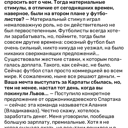
спро­сить вот о чем. Тогда матери­альные
стимулы, в отличие от сегодняшних времен,
наверное, были на втором плане у футбо­
листов?
— Материальный стимул играл
немаловажную роль, но он действительно не
был первосте­пенным. Футболисты всегда хоте­
ли зарабатывать, но, поймите, тогда были
совсем другие време­на: союзный футбол был
очень сильный, никто никуда не уезжал, на было
никаких сверхманящих предложений...
Существовали жесткие ставки, к которым пола­
галась доплата. Такого, как сейчас, не было.
Сейчас футбол стал просто коммерцией во всем
ми­ре. К сожалению, ныне все реша­ют деньги.
—
Ваша мечта выступать за Карпаты сбылась, но,
тем не менее, настал тот день, когда вы
покинули Львов...
— Поступило конкретное
пред­ложение от орджоникидзевского Спартака
— сейчас эта коман­да называется Алания
(Влади­кавказ). Честно скажу, хотелось
заработать денег. Меня уговори­ли, пообещав
большую зарплату, премиальные. Хотя я не
хотел сначала ехать, но все-таки решился и в