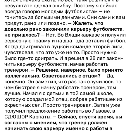
результате сделал ошибку. Поэтому я сейчас
всегда говорю молодым футболистам — не
гонитесь за большими деньга­ми. Они сами к вам
придут, рано или поздно.
— Жалеть, что
довольно рано закончили карьеру футболиста,
не пришлось?
— Нет. Во Владикавказе я по­лучил
серьезную травму и на два года оставил футбол.
Когда доиг­рывал в луцкой команде второй лиги,
чувствовал, что это уже не то. Просто нужно
было где-то до­играть. И я решил в 28 лет закон­
чить карьеру футболиста, начав работать
тренером.
— Решение, наверное, было принято
коллегиально. Совето­вались с отцом?
— Да,
конечно. Он заметил, что раз так случилось, то
чем быстрее я начну работать трене­ром, тем
лучше. Начал я с деть­ми в той самой школе,
которую создал мой отец, собрав ребяти­шек из
окрестных сел. Просто тренировал. Затем уже
получил предложение работать во Льво­ве, в
СДЮШОР Карпаты.
— Сейчас, спустя время, вы
согласны с мнением, что тренер должен
начинать свою карьеру именно с работы в