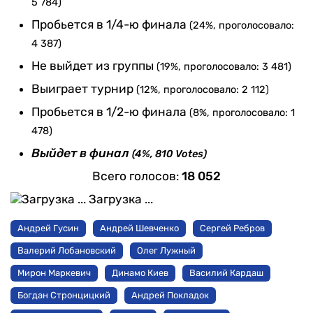
5 784)
Пробьется в 1/4-ю финала
(24%, проголосовало:
4 387)
Не выйдет из группы
(19%, проголосовало: 3 481)
Выиграет турнир
(12%, проголосовало: 2 112)
Пробьется в 1/2-ю финала
(8%, проголосовало: 1
478)
Выйдет в финал
(4%, 810 Votes)
Всего голосов:
18 052
Загрузка ...
Андрей Гусин
Андрей Шевченко
Сергей Ребров
Валерий Лобановский
Олег Лужный
Мирон Маркевич
Динамо Киев
Василий Кардаш
Богдан Стронцицкий
Андрей Покладок