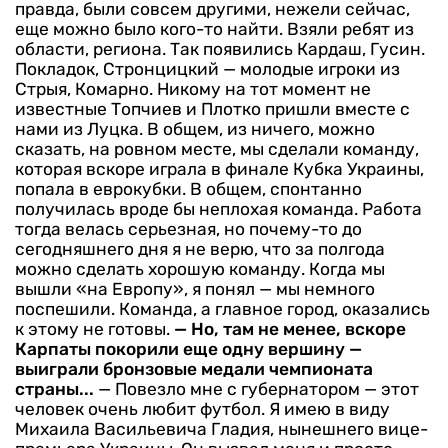
правда, были совсем другими, нежели сейчас,
еще можно было кого-то найти. Взяли ребят из
области, региона. Так появились Кардаш, Гусин.
Покладок, Стронцицкий — молодые игроки из
Стрыя, Комарно. Никому на тот момент не
известные Топчиев и Плотко пришли вместе с
нами из Луцка. В общем, из ничего, мож­но
сказать, на ровном месте, мы сделали команду,
которая вско­ре играла в финале Кубка Укра­ины,
попала в еврокубки. В об­щем, спонтанно
получилась вро­де бы неплохая команда. Работа
тогда велась серьезная, но поче­му-то до
сегодняшнего дня я не верю, что за полгода
можно сде­лать хорошую команду. Когда мы
вышли «на Европу», я понял — мы немного
поспешили. Команда, а главное город, оказа­лись
к этому не готовы.
— Но, там не менее, вскоре
Карпаты покорили еще одну вершину —
выиграли бронзовые медали чемпионата
страны...
— Повезло мне с губернато­ром — этот
человек очень любит футбол. Я имею в виду
Михаила Васильевича Гладия, нынешне­го вице-