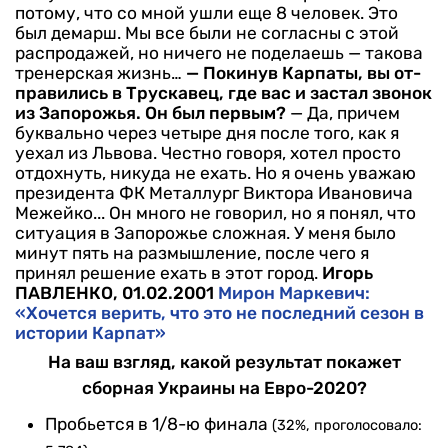
потому, что со мной ушли еще 8 человек. Это
был демарш. Мы все были не со­гласны с этой
распродажей, но ничего не поделаешь — такова
тренерская жизнь…
— Покинув Карпаты, вы от­
правились в Трускавец, где вас и застал звонок
из Запорожья. Он был первым?
— Да, причем
буквально через четыре дня после того, как я
уехал из Львова. Честно говоря, хотел просто
отдохнуть, никуда не ехать. Но я очень уважаю
пре­зидента ФК Металлург Виктора Ивановича
Межейко... Он много не говорил, но я понял, что
ситу­ация в Запорожье сложная. У ме­ня было
минут пять на размыш­ление, после чего я
принял реше­ние ехать в этот город.
Игорь
ПАВЛЕНКО, 01.02.2001
Мирон Маркевич:
«Хочется верить, что это не последний сезон в
истории Карпат»
На ваш взгляд, какой результат покажет
сборная Украины на Евро-2020?
Пробьется в 1/8-ю финала
(32%, проголосовало: