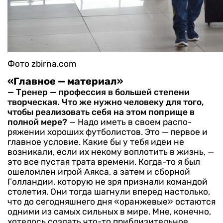
Фото zbirna.com
«Главное — материал»
— Тренер — профессия в большей степени
творческая. Что же нужно человеку для того,
чтобы реализовать себя на этом поприще в
полной мере?
— Надо иметь в своем распо­
ряжении хороших футболистов. Это — первое и
главное условие. Какие бы у тебя идеи не
возника­ли, если их некому воплотить в жизнь, —
это все пустая трата времени. Когда-то я был
оше­ломлен игрой Аякса, а затем и сборной
Голландии, которую не зря признали командой
столетия. Они тогда шагнули вперед настолько,
что до сегодняшнего дня «оранжевые» остаются
од­ними из самых сильных в мире. Мне, конечно,
хотелось создать что-то приблизительное.