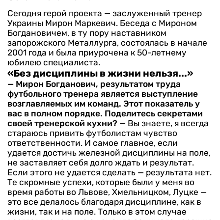
Сегодня герой проекта — заслуженный тренер
Украины Мирон Маркевич. Беседа с Мироном
Богдановичем, в ту пору наставником
запорожского Металлурга, состоялась в начале
2001 года и была приурочена к 50-летнему
юбилею специалиста.
«Без дисциплины в жизни нельзя...»
— Мирон Богданович, резуль­татом труда
футбольного трене­ра является выступление
воз­главляемых им команд. Этот по­казатель у
вас в полном поряд­ке. Поделитесь секретами
своей тренерской кухни?
— Вы знаете, я всегда
стара­юсь привить футболистам чув­ство
ответственности. И самое главное, если
удается достичь железной дисциплины на поле,
не заставляет себя долго ждать и результат.
Если этого не удается сделать — результата нет.
Те скромные успехи, которые были у меня во
время работы во Львове, Хмельницком, Луцке —
это все делалось благодаря дисциплине, как в
жизни, так и на поле. Толь­ко в этом случае