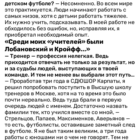
детском фут­боле?
— Несомненно. Во всем мире
это практикуется. Люди начина­ют работать с
самых низов, хотя с детьми работать тяжелее.
Их нужно учить, подсказывать. В мо­ей работе не
обходилось без оши­бок, но, исправляя их, я
приобре­тал необходимый опыт.
«Среди моих «учителей» были
Лобановский и Кройфф...»
— Тренер — профессия не­легкая. Ведь
приходится отве­чать не только за результат, но
и за судьбы людей, выступающих в твоей
команде. И тем не менее вы выбрали этот путь…
— Проработав три года в СДЮШОР Карпаты, я
решил попробовать поступить в Выс­шую школу
тренеров в Москве, хотя на то время это было
почти нереально. Ведь туда брали в первую
очередь людей с име­нем. Достаточно назвать
фами­лии тек, кто учился вместе со мной, —
Стрельцов, Папаев, Максименков, Аверьянов —
то есть, футболисты, оставившие заметный след
в футболе. Я не был таким великим, а три года
работы с юношами ни о чем не говорят. Тем не