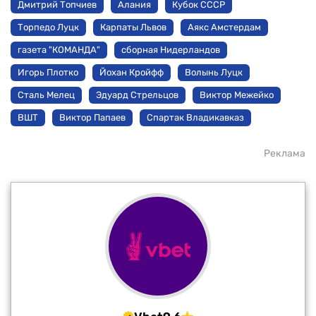
Дмитрий Топчиев
Алания
Кубок СССР
Торпедо Луцк
Карпаты Львов
Аякс Амстердам
газета "КОМАНДА"
сборная Нидерландов
Игорь Плотко
Йохан Кройфф
Волынь Луцк
Сталь Мелец
Эдуард Стрельцов
Виктор Межейко
ВШТ
Виктор Папаев
Спартак Владикавказ
Реклама