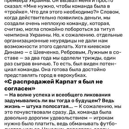
премьера Украины. Он вызвал меня и просто
сказал: «Мне нужно, чтобы команда бы­ла в
«тройке». Что для этого не­обходимо?» Словом,
когда дей­ствительно появились деньги, мы
создали очень неплохую команду, которая,
считаю, мог­ла спокойно побороться за титул
чемпиона Украины. Но, к сожа­лению. отдельные
организаци­онные неурядицы не дали нам
возможности этого сделать. Хо­тя киевское
Динамо — с Шев­ченко, Ребровым, Лужным в со­
ставе — за два года мы одолели трижды, один
раз сыграв вни­чью. То есть, был виден потен­
циал команды. Она готова была достойно
представлять город в еврокубках.
«С распродажей Карпат я был не
согласен»
— На волне успеха и всеоб­щего ликования
задумывались ли вы тогда о будущем? Ведь
жизнь — штука полосатая...
— К сожалению, мы
это почув­ствовали сразу. Да, команда бы­ла
довольно дорогим удовольствием — игрокам
нужно было платить, ведь обманывать футбо­