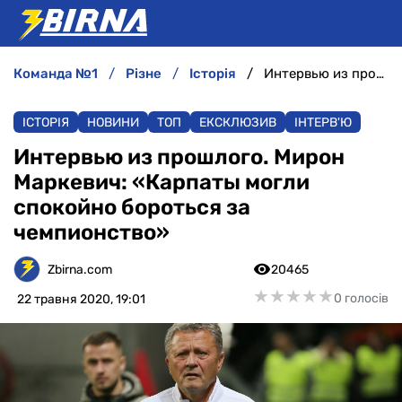
команда №1
різне
історія
Интервью из прошлого. Мирон Маркевич: «Карпаты могли спокойно бороться за чемпионство»
НОВИНИ
ІСТОРІЯ
НОВИНИ
ТОП
ЕКСКЛЮЗИВ
ІНТЕРВ'Ю
АНАЛІТИКА
Интервью из прошлого. Мирон
Маркевич: «Карпаты могли
ІНТЕРВ'Ю
спокойно бороться за
чемпионство»
РІЗНЕ
Zbirna.com
20465
БУКМЕКЕРИ
★
★
★
★
★
★
★
★
★
★
0 голосів
22 травня 2020, 19:01