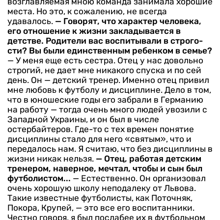
возглавляемая мною команда занимала хоро­шие
места. Но это, к сожалению, не всегда
удавалось.
— Говорят, что характер чело­века,
его отношение к жизни за­кладывается в
детстве. Родите­ли вас воспитывали в строго­
сти? Вы были единственным ре­бенком в семье?
— У меня еще есть сестра. Отец у нас довольно
строгий, не дает мне никакого спуска и по сей
день. Он — детский тренер. Именно отец привил
мне любовь к футболу и дисциплине. Дело в том,
что в юношеские годы его забрали в Германию
на работу — тогда очень много людей уво­зили с
Западной Украины, и он был в числе
остербайтеров. Где-то с тех времен понятие
дисцип­лины стало для него «святым», что и
передалось нам. Я считаю, что без дисциплины в
жизни ни­как нельзя.
— Отец, работая детским
тре­нером, наверное, мечтал, чтобы и сын был
футболистом...
— Естественно. Он организо­вал
очень хорошую школу непо­далеку от Львова.
Такие извест­ные футболисты, как Поточняк,
Покора, Крупей, — это все его воспитанники.
Честно говоря, я был послабее их в футбольном