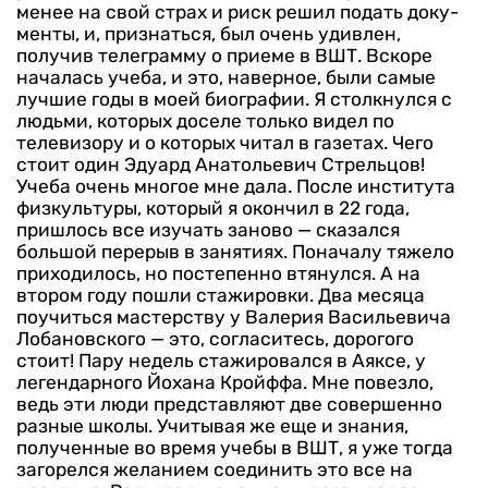
менее на свой страх и риск решил подать доку­
менты, и, признаться, был очень удивлен,
получив телеграмму о приеме в ВШТ.
Вскоре
началась учеба, и это, наверное, были са­мые
лучшие годы в моей биогра­фии. Я столкнулся с
людьми, ко­торых доселе только видел по
телевизору и о которых читал в га­зетах. Чего
стоит один Эдуард Анатольевич Стрельцов!
Учеба очень многое мне дала. После института
физкультуры, который я окончил в 22 года,
пришлось все изучать заново — сказался
большой перерыв в занятиях. Поначалу тяжело
приходилось, но постепенно втянулся. А на
втором году пошли стажировки.
Два месяца
поучиться мастер­ству у Валерия Васильевича
Лобановского — это, согласитесь, дорогого
стоит! Пару недель ста­жировался в Аяксе, у
легендарного Йохана Кройффа. Мне повезло,
ведь эти люди пред­ставляют две совершенно
раз­ные школы. Учитывая же еще и знания,
полученные во время учебы в ВШТ, я уже тогда
заго­релся желанием соединить это все на