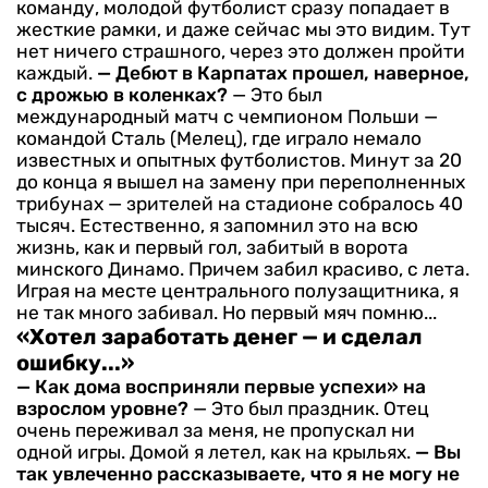
команду, молодой футболист сразу попа­дает в
жесткие рамки, и даже сейчас мы это видим. Тут
нет ни­чего страшного, через это должен пройти
каждый.
— Дебют в Карпатах про­шел, наверное,
с дрожью в ко­ленках?
— Это был
международный матч с чемпионом Польши —
командой Сталь (Мелец), где играло немало
известных и опыт­ных футболистов. Минут за 20
до конца я вышел на замену при пе­реполненных
трибунах — зрите­лей на стадионе собралось 40
ты­сяч. Естественно, я запомнил это на всю
жизнь, как и первый гол, забитый в ворота
минского Ди­намо. Причем забил красиво, с лета.
Играя на месте центрально­го полузащитника, я
не так много забивал. Но первый мяч помню...
«Хотел заработать денег — и сделал
ошибку...»
— Как дома восприняли пер­вые успехи» на
взрослом уровне?
— Это был праздник. Отец
очень переживал за меня, не пропускал ни
одной игры. Домой я летел, как на крыльях.
— Вы
так увлеченно расска­зываете, что я не могу не