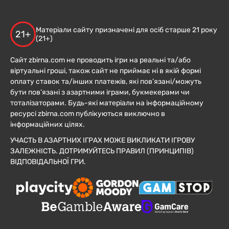
Матеріали сайту призначені для осіб старше 21 року
21+
(21+)
Сайт zbirna.com не проводить ігри на реальні та/або
віртуальні гроші, також сайт не приймає ні в якій формі
оплату ставок та/інших платежів, які пов’язані/можуть
бути пов’язані з азартними іграми, букмекерами чи
тоталізаторами. Будь-які матеріали на інформаційному
ресурсі zbirna.com публікуються виключно в
інформаційних цілях.
УЧАСТЬ В АЗАРТНИХ ІГРАХ МОЖЕ ВИКЛИКАТИ ІГРОВУ
ЗАЛЕЖНІСТЬ. ДОТРИМУЙТЕСЬ ПРАВИЛ (ПРИНЦИПІВ)
ВІДПОВІДАЛЬНОЇ ГРИ.