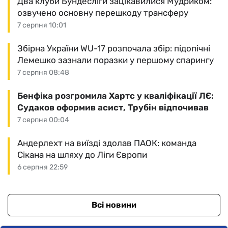
Два клуби Бундесліги зацікавилися Мудриком:
озвучено основну перешкоду трансферу
7 серпня 10:01
Збірна України WU-17 розпочала збір: підопічні
Лемешко зазнали поразки у першому спарингу
7 серпня 08:48
Бенфіка розгромила Хартс у кваліфікації ЛЄ:
Судаков оформив асист, Трубін відпочивав
7 серпня 00:04
Андерлехт на виїзді здолав ПАОК: команда
Сікана на шляху до Ліги Європи
6 серпня 22:59
Всі новини