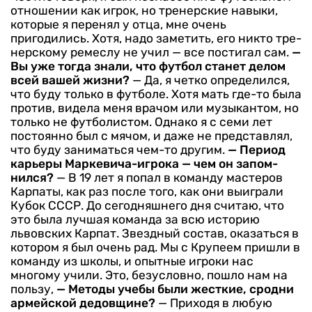
отношении как игрок, но тренер­ские навыки,
которые я перенял у отца, мне очень
пригодились. Хо­тя, надо заметить, его никто тре­
нерскому ремеслу не учил — все постигал сам.
—
Вы уже тогда знали, что футбол станет делом
всей ва­шей жизни?
— Да, я четко определился,
что буду только в футболе. Хотя мать где-то была
против, видела меня врачом или музыкантом, но
только не футболистом. Однако я с семи лет
постоянно был с мя­чом, и даже не представлял,
что буду заниматься чем-то другим.
— Период
карьеры Маркевича-игрока — чем он запом­
нился?
— В 19 лет я попал в команду мастеров
Карпаты, как раз после того, как они выиграли
Кубок СССР. До сегодняшнего дня считаю, что
это была луч­шая команда за всю историю
львовских Карпат. Звездный состав, оказаться в
котором я был очень рад. Мы с Крупеем пришли в
команду из школы, и опытные игроки нас
многому учили. Это, безусловно, пошло нам на
пользу,
— Методы учебы были жест­кие, сродни
армейской дедов­щине?
— Приходя в любую