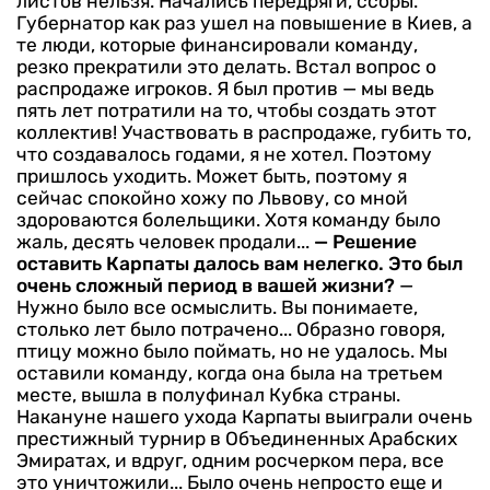
листов нельзя. Начались передряги, ссоры.
Губернатор как раз ушел на повышение в Киев, а
те люди, которые финансировали команду,
резко прекратили это делать. Встал вопрос о
распрода­же игроков. Я был против — мы ведь
пять лет потратили на то, чтобы создать этот
коллектив! Участвовать в распродаже, гу­бить то,
что создавалось годами, я не хотел. Поэтому
пришлось уходить. Может быть, поэтому я
сейчас спокойно хожу по Львову, со мной
здороваются болельщи­ки. Хотя команду было
жаль, десять человек продали...
— Решение
оставить Карпа­ты далось вам нелегко. Это был
очень сложный период в вашей жизни?
—
Нужно было все осмыслить. Вы понимаете,
столько лет было потрачено... Образно говоря,
птицу можно было поймать, но не удалось. Мы
оставили коман­ду, когда она была на третьем
месте, вышла в полуфинал Куб­ка страны.
Накануне нашего ухода Карпаты выиграли очень
престижный турнир в Объеди­ненных Арабских
Эмиратах, и вдруг, одним росчерком пера, все
это уничтожили... Было очень непросто еще и