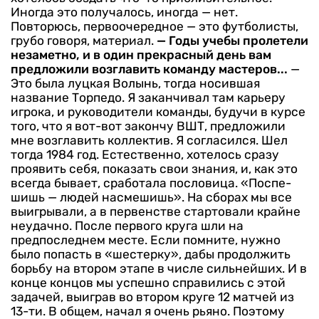
Иногда это получалось, иногда — нет.
Повторюсь, первоочередное — это футболисты,
грубо говоря, материал.
— Годы учебы пролетели
не­заметно, и в один прекрасный день вам
предложили возгла­вить команду мастеров...
—
Это была луцкая Волынь, тогда носившая
название Тор­педо. Я заканчивал там карьеру
игрока, и руководители команды, будучи в курсе
того, что я вот-вот закончу ВШТ, предложили
мне возглавить коллектив. Я согла­сился. Шел
тогда 1984 год. Ес­тественно, хотелось сразу
про­явить себя, показать свои знания, и, как это
всегда бывает, сработала пословица. «Поспе­
шишь — людей насмешишь». На сборах мы все
выигрывали, а в первенстве стартовали крайне
неудачно. После первого круга шли на
предпоследнем месте. Если помните, нужно
было по­пасть в «шестерку», дабы про­должить
борьбу на втором этапе в числе сильнейших. И в
конце концов мы успешно справились с этой
задачей, выиграв во вто­ром круге 12 матчей из
13-ти. В общем, начал я очень рьяно. Поэтому