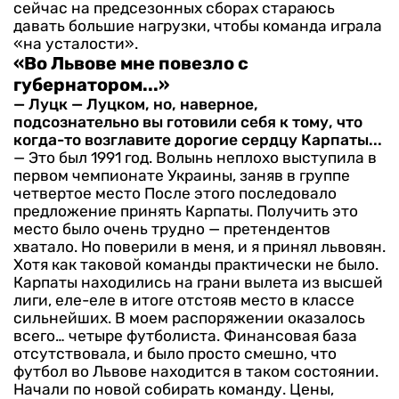
сейчас на предсезонных сборах стараюсь
давать большие нагрузки, чтобы команда играла
«на усталости».
«Во Львове мне повезло с
губернатором...»
— Луцк — Луцком, но, навер­ное,
подсознательно вы готови­ли себя к тому, что
когда-то воз­главите дорогие сердцу Кар­паты...
— Это был 1991 год. Волынь неплохо выступила в
первом чемпионате Украины, заняв в группе
четвертое место После этого последовало
предложение принять Карпаты. Получить это
место было очень трудно — претендентов
хватало. Но пове­рили в меня, и я принял львовян.
Хотя как таковой команды прак­тически не было.
Карпаты на­ходились на грани вылета из высшей
лиги, еле-еле в итоге от­стояв место в классе
сильней­ших. В моем распоряжении ока­залось
всего… четыре футболис­та. Финансовая база
отсутство­вала, и было просто смешно, что
футбол во Львове находится в таком состоянии.
Начали по но­вой собирать команду. Цены,