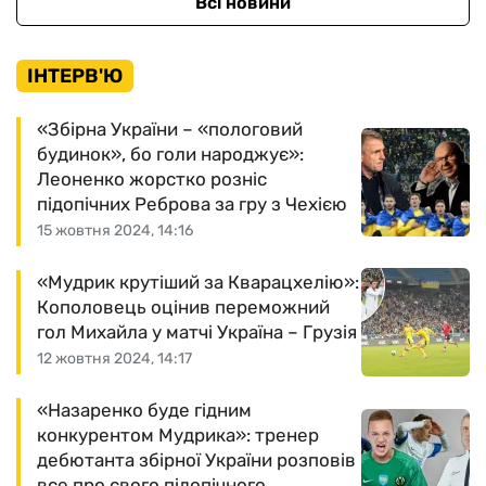
Всі новини
ІНТЕРВ'Ю
«Збірна України – «пологовий
будинок», бо голи народжує»:
Леоненко жорстко розніс
підопічних Реброва за гру з Чехією
15 жовтня 2024, 14:16
«Мудрик крутіший за Кварацхелію»:
Кополовець оцінив переможний
гол Михайла у матчі Україна – Грузія
12 жовтня 2024, 14:17
«Назаренко буде гідним
конкурентом Мудрика»: тренер
дебютанта збірної України розповів
все про свого підопічного