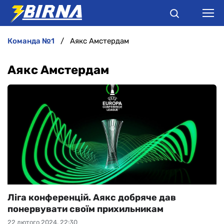
команда №1
Аякс Амстердам
НОВИНИ
Аякс Амстердам
АНАЛІТИКА
ІНТЕРВ'Ю
РІЗНЕ
БУКМЕКЕРИ
Ліга конференцій. Аякс добряче дав
понервувати своїм прихильникам
22 лютого 2024, 22:30