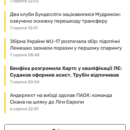
7 серпня 22:03
Два клуби Бундесліги зацікавилися Мудриком:
озвучено основну перешкоду трансферу
7 серпня 10:01
Збірна України WU-17 розпочала збір: підопічні
Лемешко зазнали поразки у першому спарингу
7 серпня 08:48
Бенфіка розгромила Хартс у кваліфікації ЛЄ:
Судаков оформив асист, Трубін відпочивав
7 серпня 00:04
Андерлехт на виїзді здолав ПАОК: команда
Сікана на шляху до Ліги Європи
6 серпня 22:59