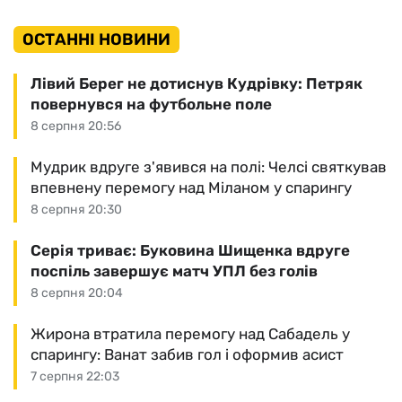
ОСТАННІ НОВИНИ
Лівий Берег не дотиснув Кудрівку: Петряк
повернувся на футбольне поле
8 серпня 20:56
Мудрик вдруге з'явився на полі: Челсі святкував
впевнену перемогу над Міланом у спарингу
8 серпня 20:30
Серія триває: Буковина Шищенка вдруге
поспіль завершує матч УПЛ без голів
8 серпня 20:04
Жирона втратила перемогу над Сабадель у
спарингу: Ванат забив гол і оформив асист
7 серпня 22:03