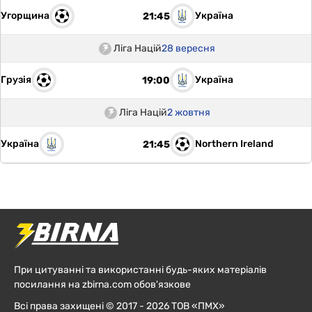
Угорщина
Україна
21:45
Ліга Націй
28 вересня
Грузія
Україна
19:00
Ліга Націй
2 жовтня
Україна
Northern Ireland
21:45
При цитуванні та використанні будь-яких матеріалів
посилання на zbirna.com обов'язкове
Всі права захищені © 2017 - 2026 ТОВ «ПМХ»