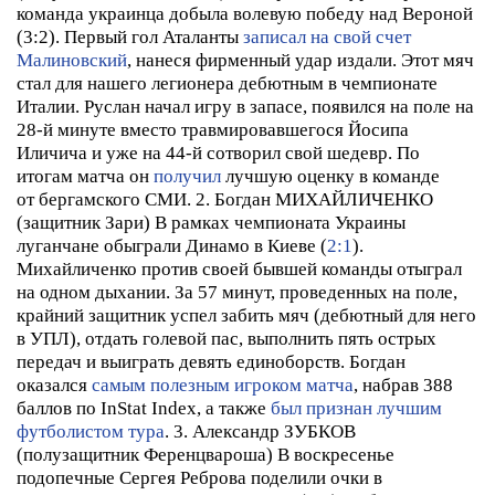
команда украинца добыла волевую победу над Вероной
(3:2). Первый гол Аталанты
записал на свой счет
Малиновский
, нанеся фирменный удар издали. Этот мяч
стал для нашего легионера дебютным в чемпионате
Италии. Руслан начал игру в запасе, появился на поле на
28-й минуте вместо травмировавшегося Йосипа
Иличича и уже на 44-й сотворил свой шедевр. По
итогам матча он
получил
лучшую оценку в команде
от бергамского СМИ.
2. Богдан МИХАЙЛИЧЕНКО
(защитник Зари)
В рамках чемпионата Украины
луганчане обыграли Динамо в Киеве (
2:1
).
Михайличенко против своей бывшей команды отыграл
на одном дыхании. За 57 минут, проведенных на поле,
крайний защитник успел забить мяч (дебютный для него
в УПЛ), отдать голевой пас, выполнить пять острых
передач и выиграть девять единоборств. Богдан
оказался
самым полезным игроком матча
, набрав 388
баллов по InStat Index, а также
был признан лучшим
футболистом тура
.
3. Александр ЗУБКОВ
(полузащитник Ференцвароша)
В воскресенье
подопечные Сергея Реброва поделили очки в