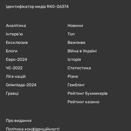
Ідентифікатор медіа R40-06374
Аналітика
Новини
Інтерв'ю
Топ
Ексклюзив
Важливе
Блоги
Війна в Україні
Євро-2024
Історія
ЧC-2022
Статистика
Ліга націй
Різне
Олімпіада-2024
Гемблінг
Гравці
Рейтинг букмекерів
Рейтинг казино
Про видання
Політика конфіденційності