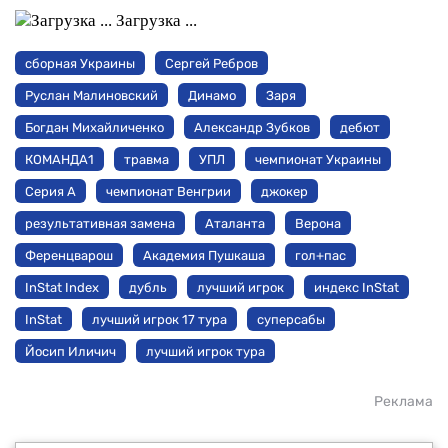
Загрузка ...
сборная Украины
Сергей Ребров
Руслан Малиновский
Динамо
Заря
Богдан Михайличенко
Александр Зубков
дебют
КОМАНДА1
травма
УПЛ
чемпионат Украины
Серия А
чемпионат Венгрии
джокер
результативная замена
Аталанта
Верона
Ференцварош
Академия Пушкаша
гол+пас
InStat Index
дубль
лучший игрок
индекс InStat
InStat
лучший игрок 17 тура
суперсабы
Йосип Иличич
лучший игрок тура
Реклама