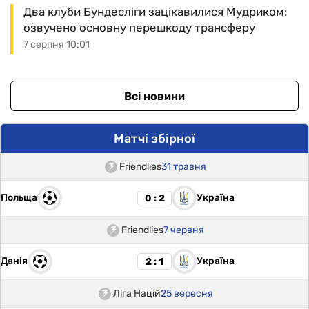
Два клуби Бундесліги зацікавилися Мудриком:
озвучено основну перешкоду трансферу
7 серпня 10:01
Всі новини
Матчі збірної
Friendlies
31 травня
Польща
Україна
0 : 2
Friendlies
7 червня
Данія
Україна
2 : 1
Ліга Націй
25 вересня