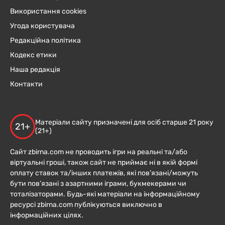
Використання cookies
Угода користувача
Редакційна політика
Кодекс етики
Наша редакція
Контакти
Матеріали сайту призначені для осіб старше 21 року
21+
(21+)
Сайт zbirna.com не проводить ігри на реальні та/або
віртуальні гроші, також сайт не приймає ні в якій формі
оплату ставок та/інших платежів, які пов’язані/можуть
бути пов’язані з азартними іграми, букмекерами чи
тоталізаторами. Будь-які матеріали на інформаційному
ресурсі zbirna.com публікуються виключно в
інформаційних цілях.