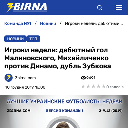
команда №1
новини
Игроки недели: дебютный гол Малиновского, Михайличенко против Динамо, дубль Зубкова
НОВИНИ
НОВИНИ
ТОП
АНАЛІТИКА
Игроки недели: дебютный гол
Малиновского, Михайличенко
ІНТЕРВ'Ю
против Динамо, дубль Зубкова
РІЗНЕ
Zbirna.com
9491
★
★
★
★
★
★
★
★
★
★
0 голосів
10 грудня 2019, 16:00
БУКМЕКЕРИ