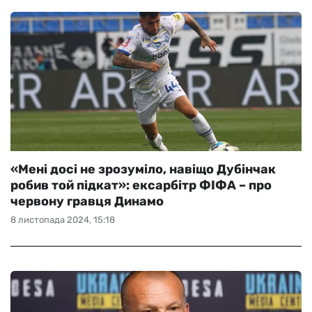
«Мені досі не зрозуміло, навіщо Дубінчак
робив той підкат»: ексарбітр ФІФА – про
червону гравця Динамо
8 листопада 2024, 15:18