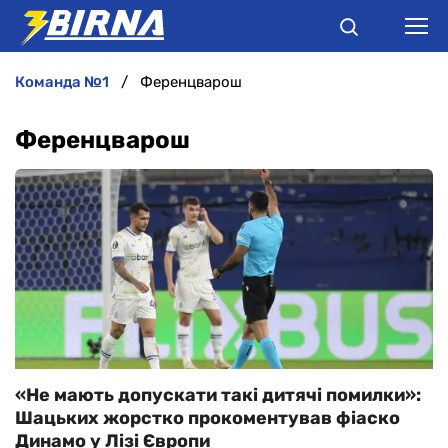
команда №1
Ференцварош
НОВИНИ
Ференцварош
АНАЛІТИКА
ІНТЕРВ'Ю
РІЗНЕ
БУКМЕКЕРИ
«Не мають допускати такі дитячі помилки»:
Шацьких жорстко прокоментував фіаско
Динамо у Лізі Європи