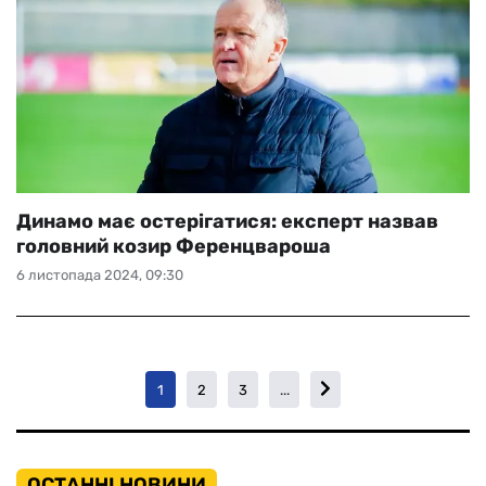
Динамо має остерігатися: експерт назвав
головний козир Ференцвароша
6 листопада 2024, 09:30
1
2
3
...
ОСТАННІ НОВИНИ