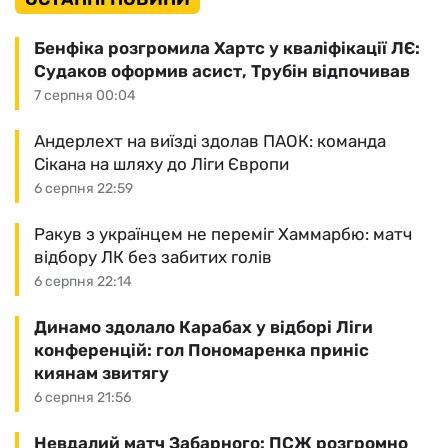
Бенфіка розгромила Хартс у кваліфікації ЛЄ:
Судаков оформив асист, Трубін відпочивав
7 серпня 00:04
Андерлехт на виїзді здолав ПАОК: команда
Сікана на шляху до Ліги Європи
6 серпня 22:59
Ракув з українцем не переміг Хаммарбю: матч
відбору ЛК без забитих голів
6 серпня 22:14
Динамо здолало Карабах у відборі Ліги
конференцій: гол Пономаренка приніс
киянам звитягу
6 серпня 21:56
Невдалий матч Забарного: ПСЖ розгромно