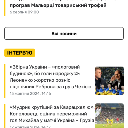
програв Мальорці товариський трофей
6 серпня 09:00
Всі новини
ІНТЕРВ'Ю
«Збірна України – «пологовий
будинок», бо голи народжує»:
Леоненко жорстко розніс
підопічних Реброва за гру з Чехією
15 жовтня 2024, 14:16
«Мудрик крутіший за Кварацхелію»:
Кополовець оцінив переможний
гол Михайла у матчі Україна – Грузія
12 жовтня 2024, 14:17