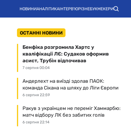
НОВИНИ
АНАЛІТИКА
ІНТЕРВ'Ю
РІЗНЕ
БУКМЕКЕРИ
ОСТАННІ НОВИНИ
Бенфіка розгромила Хартс у
кваліфікації ЛЄ: Судаков оформив
асист, Трубін відпочивав
7 серпня 00:04
Андерлехт на виїзді здолав ПАОК:
команда Сікана на шляху до Ліги Європи
6 серпня 22:59
Ракув з українцем не переміг Хаммарбю:
матч відбору ЛК без забитих голів
6 серпня 22:14