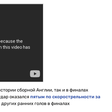
стории сборной Англии, так и в финалах
удар оказался
пятым по скорострельности за
 других ранних голов в финалах