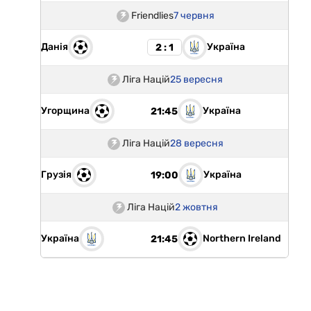
Friendlies
7 червня
Данія
Україна
2 : 1
Ліга Націй
25 вересня
Угорщина
Україна
21:45
Ліга Націй
28 вересня
Грузія
Україна
19:00
Ліга Націй
2 жовтня
Україна
Northern Ireland
21:45