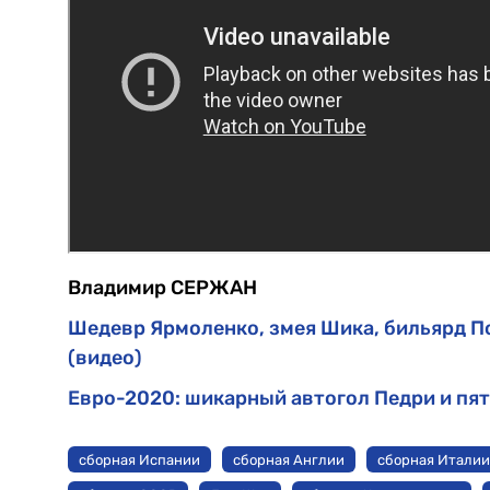
Владимир СЕРЖАН
Шедевр Ярмоленко, змея Шика, бильярд По
(видео)
Евро-2020: шикарный автогол Педри и пят
сборная Испании
сборная Англии
сборная Италии