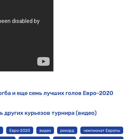
гба и еще семь лучших голов Евро-2020
ь других курьезов турнира (видео)
Евро-2020
видео
рекорд
чемпионат Европы