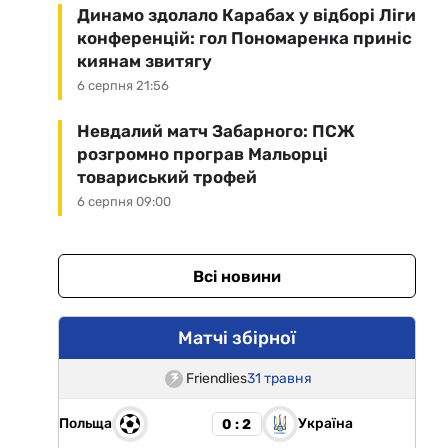
Динамо здолало Карабах у відборі Ліги
конференцій: гол Пономаренка приніс
киянам звитягу
6 серпня 21:56
Невдалий матч Забарного: ПСЖ
розгромно програв Мальорці
товариський трофей
6 серпня 09:00
Всі новини
Матчі збірної
Friendlies
31 травня
Польща
Україна
0 : 2