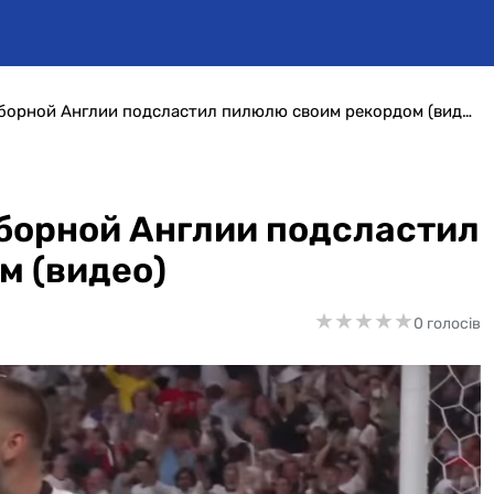
Евро-2020. Защитник сборной Англии подсластил пилюлю своим рекордом (видео)
борной Англии подсластил
м (видео)
★
★
★
★
★
★
★
★
★
★
0 голосів