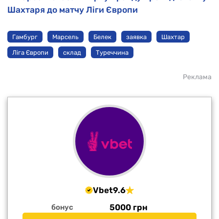
Шахтаря до матчу Ліги Європи
Гамбург
Марсель
Белек
заявка
Шахтар
Ліга Європи
склад
Туреччина
Реклама
Vbet
9.6
5000 грн
бонус