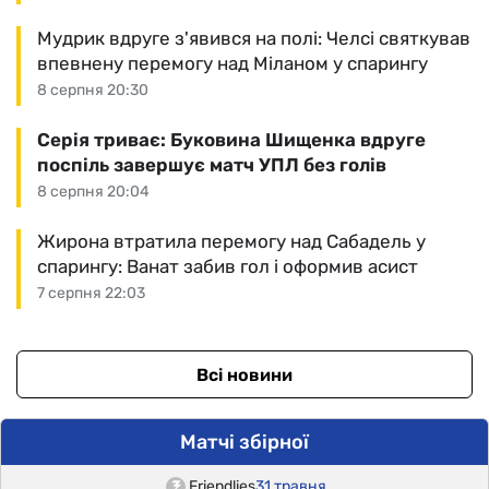
Мудрик вдруге з'явився на полі: Челсі святкував
впевнену перемогу над Міланом у спарингу
8 серпня 20:30
Серія триває: Буковина Шищенка вдруге
поспіль завершує матч УПЛ без голів
8 серпня 20:04
Жирона втратила перемогу над Сабадель у
спарингу: Ванат забив гол і оформив асист
7 серпня 22:03
Всі новини
Матчі збірної
Friendlies
31 травня