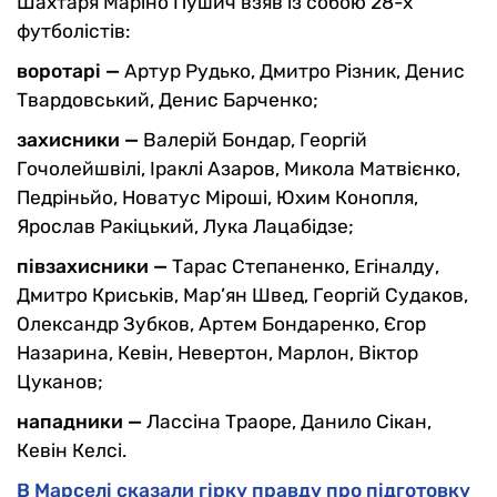
Шахтаря Маріно Пушич взяв із собою 28-х
футболістів:
воротарі —
Артур Рудько, Дмитро Різник, Денис
Твардовський, Денис Барченко;
захисники —
Валерій Бондар, Георгій
Гочолейшвілі, Іраклі Азаров, Микола Матвієнко,
Педріньйо, Новатус Міроші, Юхим Конопля,
Ярослав Ракіцький, Лука Лацабідзе;
півзахисники —
Тарас Степаненко, Егіналду,
Дмитро Криськів, Мар’ян Швед, Георгій Судаков,
Олександр Зубков, Артем Бондаренко, Єгор
Назарина, Кевін, Невертон, Марлон, Віктор
Цуканов;
нападники —
Лассіна Траоре, Данило Сікан,
Кевін Келсі.
В Марселі сказали гірку правду про підготовку