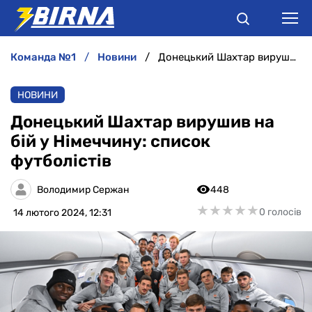
команда №1
новини
Донецький Шахтар вирушив на бій у Німеччину: список футболістів
НОВИНИ
НОВИНИ
АНАЛІТИКА
Донецький Шахтар вирушив на
бій у Німеччину: список
ІНТЕРВ'Ю
футболістів
РІЗНЕ
Володимир Сержан
448
★
★
★
★
★
★
★
★
★
★
0 голосів
14 лютого 2024, 12:31
БУКМЕКЕРИ