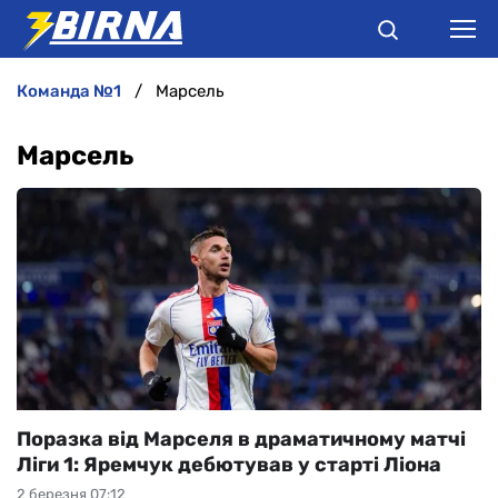
команда №1
Марсель
НОВИНИ
Марсель
АНАЛІТИКА
ІНТЕРВ'Ю
РІЗНЕ
БУКМЕКЕРИ
Поразка від Марселя в драматичному матчі
Ліги 1: Яремчук дебютував у старті Ліона
2 березня 07:12