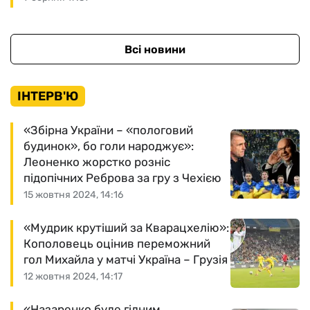
Всі новини
ІНТЕРВ'Ю
«Збірна України – «пологовий
будинок», бо голи народжує»:
Леоненко жорстко розніс
підопічних Реброва за гру з Чехією
15 жовтня 2024, 14:16
«Мудрик крутіший за Кварацхелію»:
Кополовець оцінив переможний
гол Михайла у матчі Україна – Грузія
12 жовтня 2024, 14:17
«Назаренко буде гідним