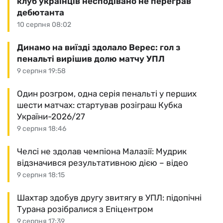
клуб українців несподівано не переграв
дебютанта
10 серпня 08:02
Динамо на виїзді здолало Верес: гол з
пенальті вирішив долю матчу УПЛ
9 серпня 19:58
Один розгром, одна серія пенальті у перших
шести матчах: стартував розіграш Кубка
України-2026/27
9 серпня 18:46
Челсі не здолав чемпіона Малазії: Мудрик
відзначився результативною дією – відео
9 серпня 18:15
Шахтар здобув другу звитягу в УПЛ: підопічні
Турана розібралися з Епіцентром
9 серпня 17:39