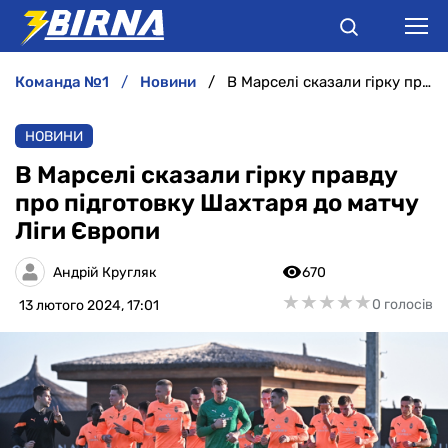
команда №1
новини
В Марселі сказали гірку правду про підготовку Шахтаря до матчу Ліги Європи
НОВИНИ
НОВИНИ
АНАЛІТИКА
В Марселі сказали гірку правду
про підготовку Шахтаря до матчу
ІНТЕРВ'Ю
Ліги Європи
РІЗНЕ
Андрій Кругляк
670
★
★
★
★
★
★
★
★
★
★
0 голосів
13 лютого 2024, 17:01
БУКМЕКЕРИ