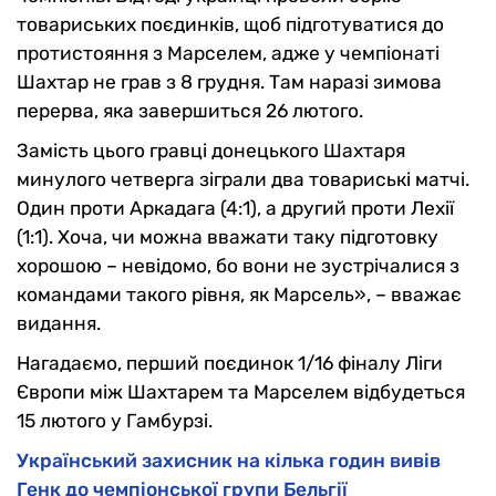
товариських поєдинків, щоб підготуватися до
протистояння з Марселем, адже у чемпіонаті
Шахтар не грав з 8 грудня. Там наразі зимова
перерва, яка завершиться 26 лютого.
Замість цього гравці донецького Шахтаря
минулого четверга зіграли два товариські матчі.
Один проти Аркадага (4:1), а другий проти Лехії
(1:1). Хоча, чи можна вважати таку підготовку
хорошою – невідомо, бо вони не зустрічалися з
командами такого рівня, як Марсель», – вважає
видання.
Нагадаємо, перший поєдинок 1/16 фіналу Ліги
Європи між Шахтарем та Марселем відбудеться
15 лютого у Гамбурзі.
Український захисник на кілька годин вивів
Генк до чемпіонської групи Бельгії