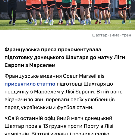
шахтар-зима-трен
Французська преса прокоментувала
підготовку донецького Шахтаря до матчу Ліги
Європи з Марселем
Французське видання Coeur Marseillais
присвятило статтю
підготовці Шахтаря до
поєдинку з Марселем у Лізі Європи. В ній воно
відзначило явні переваги своїх улюбленців
перед українськими футболістами.
«Свій о
станній офіційний матч донецький
Шахтар провів 13 грудня проти Порту в Лізі
чемпіонів.
Відтоді українці провели серію