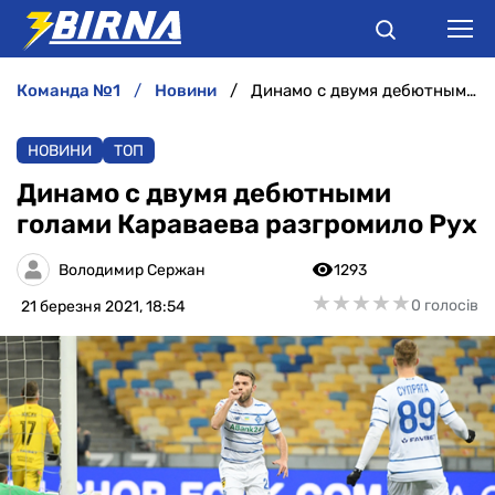
команда №1
новини
Динамо с двумя дебютными голами Караваева разгромило Рух
НОВИНИ
НОВИНИ
ТОП
АНАЛІТИКА
Динамо с двумя дебютными
голами Караваева разгромило Рух
ІНТЕРВ'Ю
Володимир Сержан
1293
РІЗНЕ
★
★
★
★
★
★
★
★
★
★
0 голосів
21 березня 2021, 18:54
БУКМЕКЕРИ