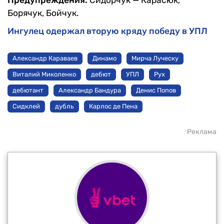
Борячук, Бойчук.
Ингулец одержал вторую кряду победу в УПЛ
Александр Караваев
Динамо
Мирча Луческу
Виталий Миколенко
дебют
УПЛ
Рух
дебютант
Александр Бандура
Денис Попов
Сидклей
дубль
Карлос де Пена
Реклама