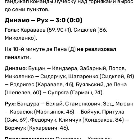
гандикап команды Луческу над горняками вырос
до семи пунктов.
Динамо — Рух — 3:0 (0:0)
Голы:
Караваев (59, 90+1), Сидклей (86,
Миколенко).
На 10-й минуте де Пена (Д)
не реализовал
пенальти.
Динамо:
Бущан — Кендзера, Забарный, Попов,
Миколенко — Сидорчук, Шапаренко (Сидклей, 81)
— Родригес (Караваев, 46), Буяльский, де Пена
(Шепелев, 60) — Супряга (Гармаш, 74).
Рух:
Бандура — Белый, Стаменкович, Зец, Мысык
— Карасюк (Мартынюк, 46) — Бойчук, Притула
(Сыч, 69), Федорчук, Климчук (Кондраков, 84) —
Борячук (Кухаревич, 46).
Предупреждения:
Сидорчук — Карасюк,