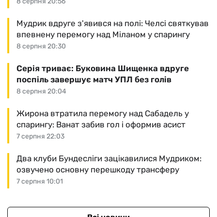
8 серпня 20:56
Мудрик вдруге з'явився на полі: Челсі святкував
впевнену перемогу над Міланом у спарингу
8 серпня 20:30
Серія триває: Буковина Шищенка вдруге
поспіль завершує матч УПЛ без голів
8 серпня 20:04
Жирона втратила перемогу над Сабадель у
спарингу: Ванат забив гол і оформив асист
7 серпня 22:03
Два клуби Бундесліги зацікавилися Мудриком:
озвучено основну перешкоду трансферу
7 серпня 10:01