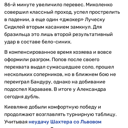
86-й минуте увеличило перевес. Миколенко
совершил классный проход, успел прострелить
в падении, а еще один «джокер» Луческу
Сидклей вторым касанием замкнул. Для
бразильца это лишь второй результативный
удар в составе бело-синих.
В компенсированное время хозяева и вовсе
оформили разгром. Попов после своего
перехвата выдал сумасшедшее соло, прошел
нескольких соперников, но в ближнем бою не
переиграл Бандуру, однако на добивание
подоспел Караваев. В итоге у Александра
сегодня дубль.
Киевляне добыли комфортную победу и
продолжают возглавлять турнирную таблицу.
Учитывая
неудачу Шахтера со Львовом