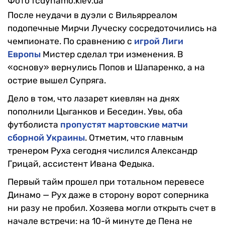
Фото fcdynamo.kiev.ua
После неудачи в дуэли с Вильярреалом
подопечные Мирчи Луческу сосредоточились на
чемпионате. По сравнению с
игрой Лиги
Европы
Мистер сделал три изменения. В
«основу» вернулись Попов и Шапаренко, а на
острие вышел Супряга.
Дело в том, что лазарет киевлян на днях
пополнили Цыганков и Беседин. Увы, оба
футболиста
пропустят мартовские матчи
сборной Украины
. Отметим, что главным
тренером Руха сегодня числился Александр
Грицай, ассистент Ивана Федыка.
Первый тайм прошел при тотальном перевесе
Динамо — Рух даже в сторону ворот соперника
ни разу не пробил. Хозяева могли открыть счет в
начале встречи: на 10-й минуте де Пена не