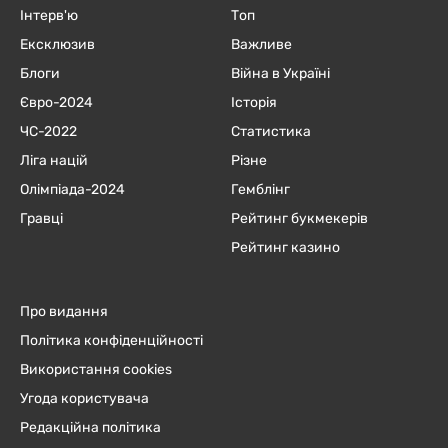
Інтерв'ю
Топ
Ексклюзив
Важливе
Блоги
Війна в Україні
Євро-2024
Історія
ЧC-2022
Статистика
Ліга націй
Різне
Олімпіада-2024
Гемблінг
Гравці
Рейтинг букмекерів
Рейтинг казино
Про видання
Політика конфіденційності
Використання cookies
Угода користувача
Редакційна політика