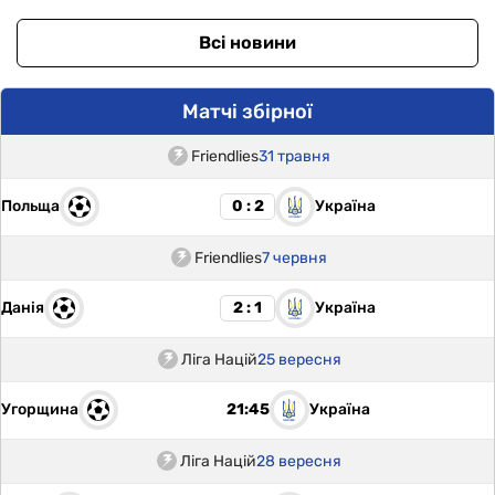
Всі новини
Матчі збірної
Friendlies
31 травня
Польща
Україна
0 : 2
Friendlies
7 червня
Данія
Україна
2 : 1
Ліга Націй
25 вересня
Угорщина
Україна
21:45
Ліга Націй
28 вересня