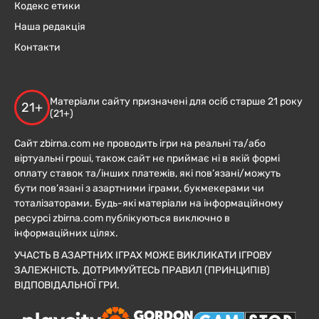
Кодекс етики
Наша редакція
Контакти
Матеріали сайту призначені для осіб старше 21 року
21+
(21+)
Сайт zbirna.com не проводить ігри на реальні та/або
віртуальні гроші, також сайт не приймає ні в якій формі
оплату ставок та/інших платежів, які пов’язані/можуть
бути пов’язані з азартними іграми, букмекерами чи
тоталізаторами. Будь-які матеріали на інформаційному
ресурсі zbirna.com публікуються виключно в
інформаційних цілях.
УЧАСТЬ В АЗАРТНИХ ІГРАХ МОЖЕ ВИКЛИКАТИ ІГРОВУ
ЗАЛЕЖНІСТЬ. ДОТРИМУЙТЕСЬ ПРАВИЛ (ПРИНЦИПІВ)
ВІДПОВІДАЛЬНОЇ ГРИ.