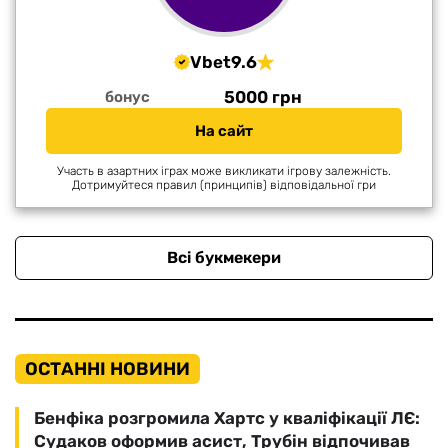
Vbet
9.6
5000 грн
бонус
На сайт
Участь в азартних іграх може викликати ігрову залежність.
Дотримуйтеся правил (принципів) відповідальної гри
Всі букмекери
ОСТАННІ НОВИНИ
Бенфіка розгромила Хартс у кваліфікації ЛЄ:
Судаков оформив асист, Трубін відпочивав