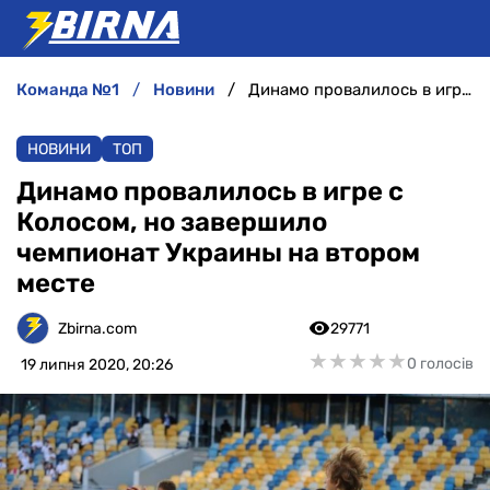
команда №1
новини
Динамо провалилось в игре с Колосом, но завершило чемпионат Украины на втором месте
НОВИНИ
НОВИНИ
ТОП
АНАЛІТИКА
Динамо провалилось в игре с
Колосом, но завершило
ІНТЕРВ'Ю
чемпионат Украины на втором
месте
РІЗНЕ
Zbirna.com
29771
БУКМЕКЕРИ
★
★
★
★
★
★
★
★
★
★
0 голосів
19 липня 2020, 20:26