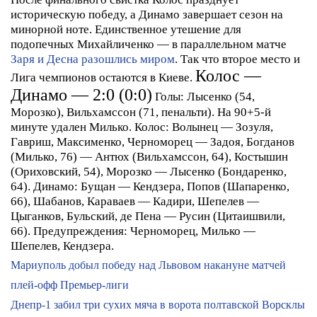
историческую победу, а Динамо завершает сезон на
минорной ноте. Единственное утешение для
подопечных Михайличенко — в параллельном матче
Заря и Десна разошлись миром
. Так что второе место и
Колос —
Лига чемпионов остаются в Киеве.
Динамо — 2:0 (0:0)
Голы:
Лысенко (54,
Морозко), Вильхамссон (71, пенальти).
На 90+5-й
минуте
удален
Милько.
Колос:
Волынец — Зозуля,
Гавриш, Максименко, Черноморец — Задоя, Богданов
(Милько, 76) — Антюх (Вильхамссон, 64), Костышин
(Ориховский, 54), Морозко — Лысенко (Бондаренко,
64).
Динамо:
Бущан — Кендзера, Попов (Шапаренко,
66), Шабанов, Караваев — Кадири, Шепелев —
Цыганков, Бульский, де Пена — Русин (Цитаишвили,
66).
Предупреждения:
Черноморец, Милько —
Шепелев, Кендзера.
Мариуполь добыл победу над Львовом накануне матчей
плей-офф Премьер-лиги
Днепр-1 забил три сухих мяча в ворота полтавской Ворсклы