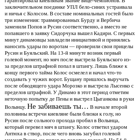
гарантировала киевлянам звание вице-чемпионов. В
заключительном поединке УПЛ бело-синих устраивала
и ничья с Колосом. В составе номинальных гостей было
три изменения: травмированных Бурду и Вербича
заменили Попов и Русин соответственно, а вместо не
попавшего в заявку Сидорчука вышел Кадири.
С первых
минут динамовцы завладели инициативой и принялись
наносить удары по воротам — проверили свои прицелы
Русин и Буяльский. На 13-й минуте возник первый
голевой момент, но мяч после выстрела Буяльского из-
за пределов штрафной попал в штангу.
Лишь ближе к
концу первого тайма Колос осмелел и начал что-то
создавать у чужих ворот. Бущану пришлось выручать
после обводящего удара Морозко и выстрела Лысенко с
пределов штрафной. У Динамо в этот период отметим
неточную попытку де Пены и выстрел Цыганкова в руки
Не забиваешь ты…
Волынцу.
В начале второй
половины встречи киевляне были близки к голу, но
Русин после сольного прохода пробил в Волынца,
который перевел мяч в штангу. Колос ответил ударом
Антюха в створ, после чего вновь загубил голевой
момент Русин, не попав по воротам головой.
На 54-й