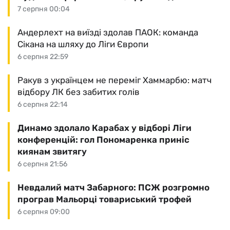
7 серпня 00:04
Андерлехт на виїзді здолав ПАОК: команда
Сікана на шляху до Ліги Європи
6 серпня 22:59
Ракув з українцем не переміг Хаммарбю: матч
відбору ЛК без забитих голів
6 серпня 22:14
Динамо здолало Карабах у відборі Ліги
конференцій: гол Пономаренка приніс
киянам звитягу
6 серпня 21:56
Невдалий матч Забарного: ПСЖ розгромно
програв Мальорці товариський трофей
6 серпня 09:00