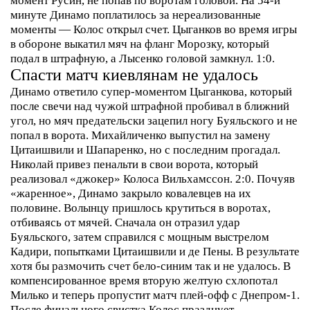
минуте Динамо поплатилось за нереализованные
моменты — Колос открыл счет. Цыганков во время игры
в обороне выкатил мяч на фланг Морозку, который
подал в штрафную, а Лысенко головой замкнул. 1:0.
Спасти матч киевлянам не удалось
Динамо ответило супер-моментом Цыганкова, который
после свечи над чужой штрафной пробивал в ближний
угол, но мяч предательски зацепил ногу Буяльского и не
попал в ворота. Михайличенко выпустил на замену
Цитаишвили и Шапаренко, но с последним прогадал.
Николай привез пенальти в свои ворота, который
реализовал «джокер» Колоса Вильхамссон. 2:0.
Почуяв
«жаренное», Динамо закрыло ковалевцев на их
половине. Волынцу пришлось крутиться в воротах,
отбиваясь от мячей. Сначала он отразил удар
Буяльского, затем справился с мощным выстрелом
Кадири, попытками Цитаишвили и де Пены.
В результате
хотя бы размочить счет бело-синим так и не удалось. В
компенсированное время вторую желтую схлопотал
Милько и теперь пропустит матч плей-офф с Днепром-1.
После финального свистка Колос празднует