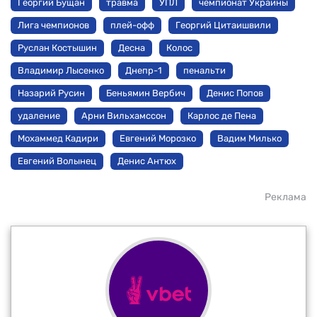
Георгий Бущан
травма
УПЛ
чемпионат Украины
Лига чемпионов
плей-офф
Георгий Цитаишвили
Руслан Костышин
Десна
Колос
Владимир Лысенко
Днепр-1
пенальти
Назарий Русин
Беньямин Вербич
Денис Попов
удаление
Арни Вильхамссон
Карлос де Пена
Мохаммед Кадири
Евгений Морозко
Вадим Милько
Евгений Волынец
Денис Антюх
Реклама