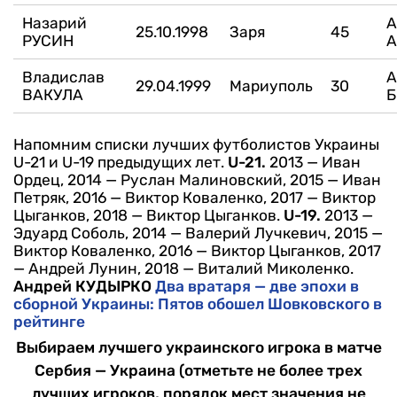
Назарий
А
25.10.1998
Заря
45
РУСИН
А
Владислав
А
29.04.1999
Мариуполь
30
ВАКУЛА
Б
Напомним списки лучших футболистов Украины
U-21 и U-19 предыдущих лет.
U-21.
2013 — Иван
Ордец, 2014 — Руслан Малиновский, 2015 — Иван
Петряк, 2016 — Виктор Коваленко, 2017 — Виктор
Цыганков, 2018 — Виктор Цыганков.
U-19.
2013 —
Эдуард Соболь, 2014 — Валерий Лучкевич, 2015 —
Виктор Коваленко, 2016 — Виктор Цыганков, 2017
— Андрей Лунин, 2018 — Виталий Миколенко.
Андрей КУДЫРКО
Два вратаря — две эпохи в
сборной Украины: Пятов обошел Шовковского в
рейтинге
Выбираем лучшего украинского игрока в матче
Сербия — Украина (отметьте не более трех
лучших игроков, порядок мест значения не