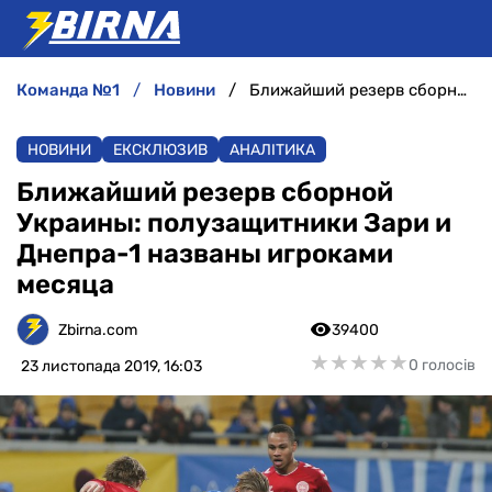
команда №1
новини
Ближайший резерв сборной Украины: полузащитники Зари и Днепра-1 названы игроками месяца
НОВИНИ
НОВИНИ
ЕКСКЛЮЗИВ
АНАЛІТИКА
АНАЛІТИКА
Ближайший резерв сборной
Украины: полузащитники Зари и
ІНТЕРВ'Ю
Днепра-1 названы игроками
месяца
РІЗНЕ
Zbirna.com
39400
БУКМЕКЕРИ
★
★
★
★
★
★
★
★
★
★
0 голосів
23 листопада 2019, 16:03