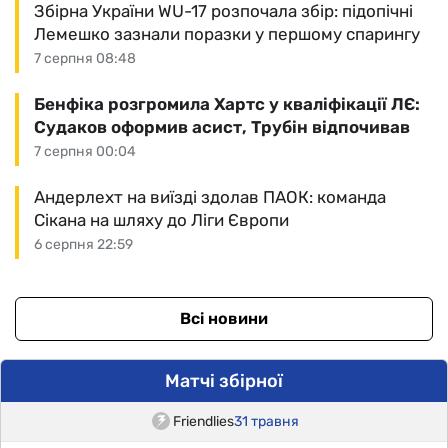
Збірна України WU-17 розпочала збір: підопічні
Лемешко зазнали поразки у першому спарингу
7 серпня 08:48
Бенфіка розгромила Хартс у кваліфікації ЛЄ:
Судаков оформив асист, Трубін відпочивав
7 серпня 00:04
Андерлехт на виїзді здолав ПАОК: команда
Сікана на шляху до Ліги Європи
6 серпня 22:59
Всі новини
Матчі збірної
Friendlies
31 травня