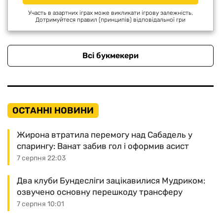
Участь в азартних іграх може викликати ігрову залежність.
Дотримуйтеся правил (принципів) відповідальної гри
Всі букмекери
ОСТАННІ НОВИНИ
Жирона втратила перемогу над Сабадель у
спарингу: Ванат забив гол і оформив асист
7 серпня 22:03
Два клуби Бундесліги зацікавилися Мудриком:
озвучено основну перешкоду трансферу
7 серпня 10:01