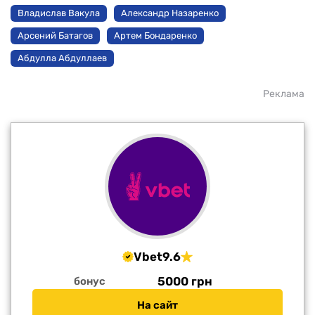
Владислав Вакула
Александр Назаренко
Арсений Батагов
Артем Бондаренко
Абдулла Абдуллаев
Реклама
Vbet
9.6
5000 грн
бонус
На сайт