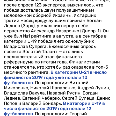
после опроса 123 экспертов, выяснилось, что
победа досталась двум полузащитникам
молодежной сборной Украины. У старших
третий месяц кряду лучшим признан Богдан
Леднев (Заря), у младших вернул себе
первенство Александр Назаренко (Днепр-1). Он
уже был №1 рейтинга в августе, а в сентябре в
категории U-19 победил его одноклубник
Владислав Супряга.
Ежемесячные опросы
проекта Золотой Талант — это лишь
предварительный этап финального
референдума по итогам года. Финалистами
становятся те, кто хотя бы раз оказался в топ-5
месячного рейтинга.
В категории U-21 в число
финалистов 2019 года уже попали 10
футболистов
. По хронологии: Виталий
Миколенко, Николай Шапаренко, Андрей Лунин,
Владислав Вакула, Назарий Русин, Богдан
Леднев, Евгений Чеберко, Сергей Булеца, Денис
Попов и Валерий Бондарь.
В категории U-19 в
число финалистов 2019 года попали 12
футболистов
. По хронологии: Георгий