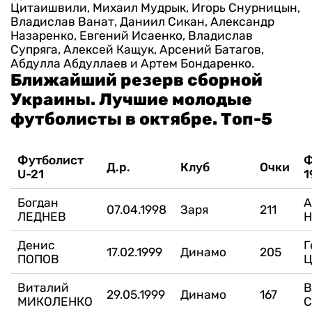
Цитаишвили, Михаил Мудрык, Игорь Снурницын,
Владислав Ванат, Даниил Сикан, Александр
Назаренко, Евгений Исаенко, Владислав
Супряга, Алексей Кащук, Арсений Батагов,
Абдулла Абдуллаев и Артем Бондаренко.
Ближайший резерв сборной
Украины. Лучшие молодые
футболисты в октябре. Топ-5
Футболист
Ф
Д.р.
Клуб
Очки
U-21
1
Богдан
А
07.04.1998
Заря
211
ЛЕДНЕВ
Н
Денис
Г
17.02.1999
Динамо
205
ПОПОВ
Виталий
В
29.05.1999
Динамо
167
МИКОЛЕНКО
С