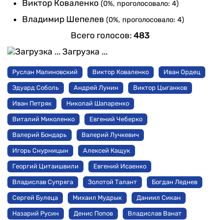
Виктор Коваленко
(0%, проголосовало: 4)
Владимир Шепелев
(0%, проголосовало: 4)
Всего голосов:
483
Загрузка ...
Руслан Малиновский
Виктор Коваленко
Иван Ордец
Эдуард Соболь
Андрей Лунин
Виктор Цыганков
Иван Петряк
Николай Шапаренко
Виталий Миколенко
Евгений Чеберко
Валерий Бондарь
Валерий Лучкевич
Игорь Снурницын
Алексей Кащук
Георгий Цитаишвили
Евгений Исаенко
Владислав Супряга
Золотой Талант
Богдан Леднев
Сергей Булеца
Михаил Мудрык
Даниил Сикан
Назарий Русин
Денис Попов
Владислав Ванат