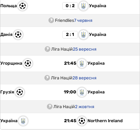
Польща
Україна
0 : 2
Friendlies
7 червня
Данія
Україна
2 : 1
Ліга Націй
25 вересня
Угорщина
Україна
21:45
Ліга Націй
28 вересня
Грузія
Україна
19:00
Ліга Націй
2 жовтня
Україна
Northern Ireland
21:45