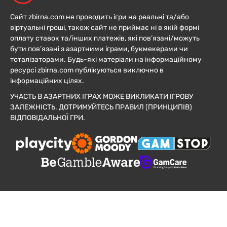
Сайт zbirna.com не проводить ігри на реальні та/або
віртуальні гроші, також сайт не приймає ні в якій формі
оплату ставок та/інших платежів, які пов’язані/можуть
бути пов’язані з азартними іграми, букмекерами чи
тоталізаторами. Будь-які матеріали на інформаційному
ресурсі zbirna.com публікуються виключно в
інформаційних цілях.
УЧАСТЬ В АЗАРТНИХ ІГРАХ МОЖЕ ВИКЛИКАТИ ІГРОВУ
ЗАЛЕЖНІСТЬ. ДОТРИМУЙТЕСЬ ПРАВИЛ (ПРИНЦИПІВ)
ВІДПОВІДАЛЬНОЇ ГРИ.