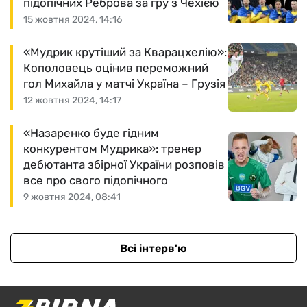
підопічних Реброва за гру з Чехією
15 жовтня 2024, 14:16
«Мудрик крутіший за Кварацхелію»:
Кополовець оцінив переможний
гол Михайла у матчі Україна – Грузія
12 жовтня 2024, 14:17
«Назаренко буде гідним
конкурентом Мудрика»: тренер
дебютанта збірної України розповів
все про свого підопічного
9 жовтня 2024, 08:41
Всі інтерв'ю