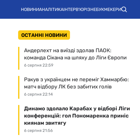
НОВИНИ
АНАЛІТИКА
ІНТЕРВ'Ю
РІЗНЕ
БУКМЕКЕРИ
ОСТАННІ НОВИНИ
Андерлехт на виїзді здолав ПАОК:
команда Сікана на шляху до Ліги Європи
6 серпня 22:59
Ракув з українцем не переміг Хаммарбю:
матч відбору ЛК без забитих голів
6 серпня 22:14
Динамо здолало Карабах у відборі Ліги
конференцій: гол Пономаренка приніс
киянам звитягу
6 серпня 21:56