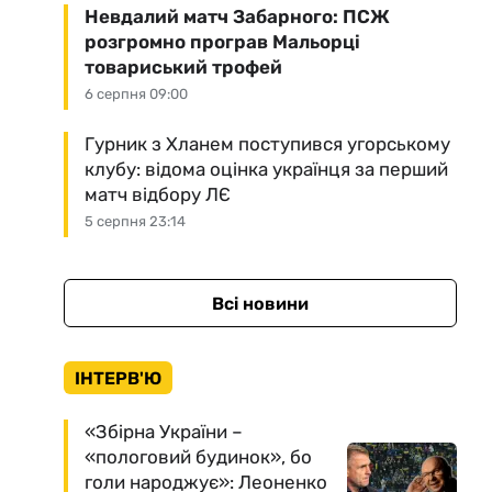
Невдалий матч Забарного: ПСЖ
розгромно програв Мальорці
товариський трофей
6 серпня 09:00
Гурник з Хланем поступився угорському
клубу: відома оцінка українця за перший
матч відбору ЛЄ
5 серпня 23:14
Всі новини
ІНТЕРВ'Ю
«Збірна України –
«пологовий будинок», бо
голи народжує»: Леоненко