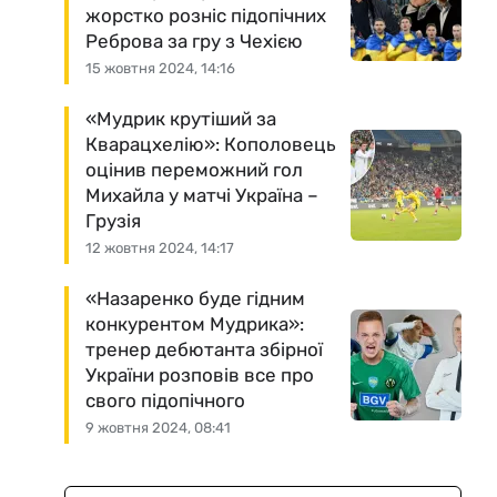
жорстко розніс підопічних
Реброва за гру з Чехією
15 жовтня 2024, 14:16
«Мудрик крутіший за
Кварацхелію»: Кополовець
оцінив переможний гол
Михайла у матчі Україна –
Грузія
12 жовтня 2024, 14:17
«Назаренко буде гідним
конкурентом Мудрика»:
тренер дебютанта збірної
України розповів все про
свого підопічного
9 жовтня 2024, 08:41