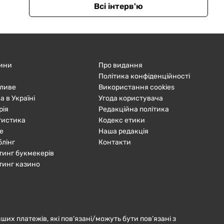
Всі інтерв'ю
ини
Про видання
Політика конфіденційності
ливе
Використання cookies
а в Україні
Угода користувача
рія
Редакційна політика
тистика
Кодекс етики
е
Наша редакція
блінг
Контакти
тинг букмекерів
тинг казино
нших платежів, які пов’язані/можуть бути пов’язані з