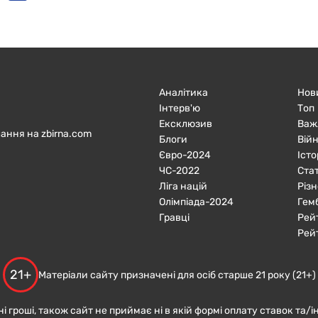
Аналітика
Нов
Інтерв'ю
Топ
Ексклюзив
Важ
ання на zbirna.com
Блоги
Війн
Євро-2024
Істо
ЧC-2022
Ста
Ліга націй
Різн
Олімпіада-2024
Гем
Гравці
Рей
Рей
21+
Матеріали сайту призначені для осіб старше 21 року (21+)
ні гроші, також сайт не приймає ні в якій формі оплату ставок та/і