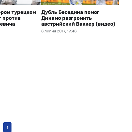
ором турецком
Дубль Беседина помог
т против
Динамо разгромить
евича
австрийский Ваккер (видео)
8 липня 2017, 19:48
1