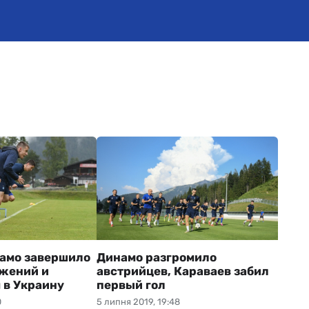
амо завершило
Динамо разгромило
ажений и
австрийцев, Караваев забил
 в Украину
первый гол
0
5 липня 2019, 19:48