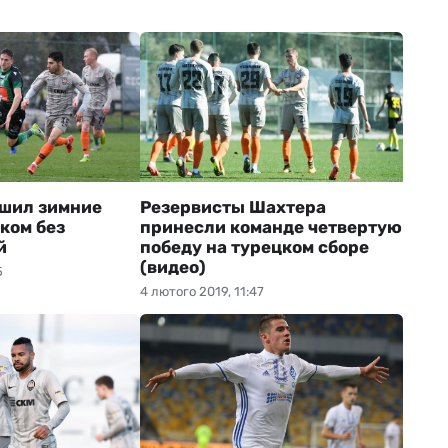
шил зимние
Резервисты Шахтера
ком без
принесли команде четвертую
й
победу на турецком сборе
(видео)
5
4 лютого 2019, 11:47