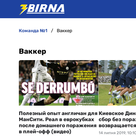
команда №1
Ваккер
Ваккер
Полезный опыт англичан для
Киевское Дин
МанСити. Реал в еврокубках
сбор без пор
после домашнего поражения
возвращается
в плей-офф (видео)
14 липня 2019, 10:1