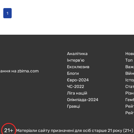
1
Аналітика
Нов
Інтерв'ю
Топ
Ексклюзив
Важ
ання на zbirna.com
Блоги
Війн
Євро-2024
Істо
ЧC-2022
Ста
Ліга націй
Різн
Олімпіада-2024
Гем
Гравці
Рей
Рей
21+
Матеріали сайту призначені для осіб старше 21 року (21+)