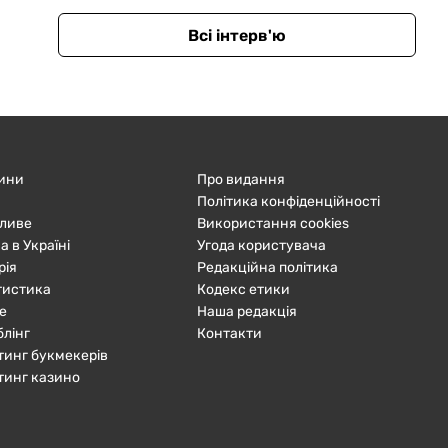
Всі інтерв'ю
ини
Про видання
Політика конфіденційності
ливе
Використання cookies
а в Україні
Угода користувача
рія
Редакційна політика
тистика
Кодекс етики
е
Наша редакція
блінг
Контакти
тинг букмекерів
тинг казино