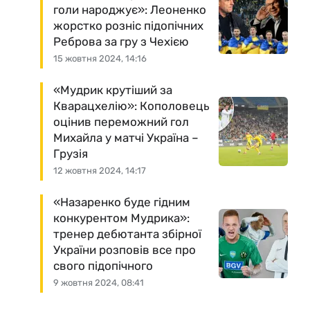
голи народжує»: Леоненко
жорстко розніс підопічних
Реброва за гру з Чехією
15 жовтня 2024, 14:16
«Мудрик крутіший за
Кварацхелію»: Кополовець
оцінив переможний гол
Михайла у матчі Україна –
Грузія
12 жовтня 2024, 14:17
«Назаренко буде гідним
конкурентом Мудрика»:
тренер дебютанта збірної
України розповів все про
свого підопічного
9 жовтня 2024, 08:41