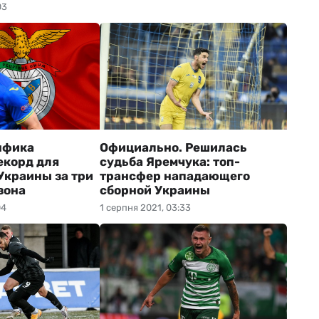
03
нфика
Официально. Решилась
екорд для
судьба Яремчука: топ-
Украины за три
трансфер нападающего
зона
сборной Украины
04
1 серпня 2021, 03:33