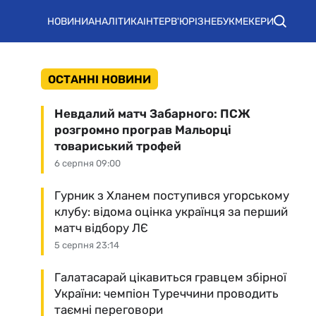
НОВИНИ
АНАЛІТИКА
ІНТЕРВ'Ю
РІЗНЕ
БУКМЕКЕРИ
ОСТАННІ НОВИНИ
Невдалий матч Забарного: ПСЖ
розгромно програв Мальорці
товариський трофей
6 серпня 09:00
Гурник з Хланем поступився угорському
клубу: відома оцінка українця за перший
матч відбору ЛЄ
5 серпня 23:14
Галатасарай цікавиться гравцем збірної
України: чемпіон Туреччини проводить
таємні переговори