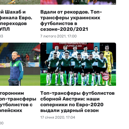
й Шахаб и
Вдали от рекордов. Топ-
финала Евро.
трансферы украинских
 переходов
футболистов в
 УПЛ
сезоне-2020/2021
03
7 лютого 2021, 17:00
сторонним
Топ-трансферы футболистов
топ-трансферы
сборной Австрии: наши
утболистов с
соперники по Евро-2020
опейских
выдали ударный сезон
17 січня 2020, 17:04
00