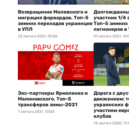
Возвращение Милевского и
Долгожданны
миграция форвардов. Топ-5
участник 1/4 
зимних переходов украинцев
Топ-5 зимних
в УПЛ
легионеров в
23 лютого 2021, 09:06
21 лютого 2021, 14:
Экс-партнеры Ярмоленко и
Дорога с дву
Малиновского. Топ-5
движением: 
трансферов зимы-2021
украинских ф
участием евр
7 лютого 2021, 10:03
клубов
13 лютого 2020, 17: