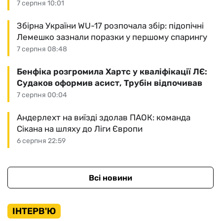
7 серпня 10:01
Збірна України WU-17 розпочала збір: підопічні
Лемешко зазнали поразки у першому спарингу
7 серпня 08:48
Бенфіка розгромила Хартс у кваліфікації ЛЄ:
Судаков оформив асист, Трубін відпочивав
7 серпня 00:04
Андерлехт на виїзді здолав ПАОК: команда
Сікана на шляху до Ліги Європи
6 серпня 22:59
Всі новини
ІНТЕРВ'Ю