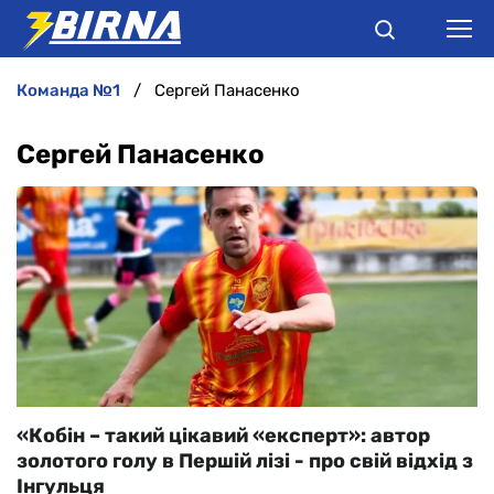
команда №1
Сергей Панасенко
НОВИНИ
Сергей Панасенко
АНАЛІТИКА
ІНТЕРВ'Ю
РІЗНЕ
БУКМЕКЕРИ
«Кобін – такий цікавий «експерт»: автор
золотого голу в Першій лізі - про свій відхід з
Інгульця