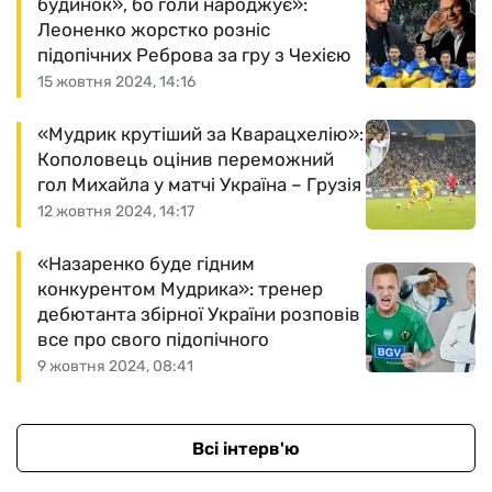
будинок», бо голи народжує»:
Леоненко жорстко розніс
підопічних Реброва за гру з Чехією
15 жовтня 2024, 14:16
«Мудрик крутіший за Кварацхелію»:
Кополовець оцінив переможний
гол Михайла у матчі Україна – Грузія
12 жовтня 2024, 14:17
«Назаренко буде гідним
конкурентом Мудрика»: тренер
дебютанта збірної України розповів
все про свого підопічного
9 жовтня 2024, 08:41
Всі інтерв'ю