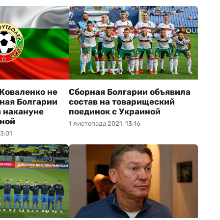
Коваленко не
Сборная Болгарии объявила
рная Болгарии
состав на товарищеский
в накануне
поединок с Украиной
иной
1 листопада 2021, 13:16
3:01