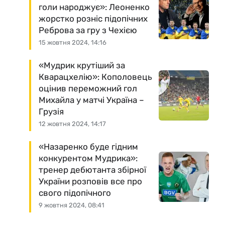
голи народжує»: Леоненко
жорстко розніс підопічних
Реброва за гру з Чехією
15 жовтня 2024, 14:16
«Мудрик крутіший за
Кварацхелію»: Кополовець
оцінив переможний гол
Михайла у матчі Україна –
Грузія
12 жовтня 2024, 14:17
«Назаренко буде гідним
конкурентом Мудрика»:
тренер дебютанта збірної
України розповів все про
свого підопічного
9 жовтня 2024, 08:41