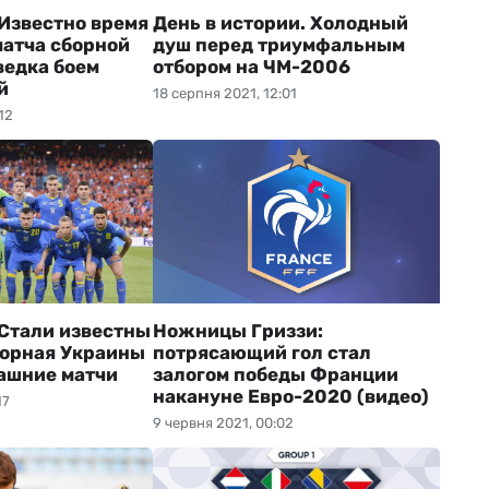
Известно время
День в истории. Холодный
атча сборной
душ перед триумфальным
ведка боем
отбором на ЧМ-2006
й
18 серпня 2021, 12:01
12
Стали известны
Ножницы Гриззи:
сборная Украины
потрясающий гол стал
ашние матчи
залогом победы Франции
накануне Евро-2020 (видео)
17
9 червня 2021, 00:02