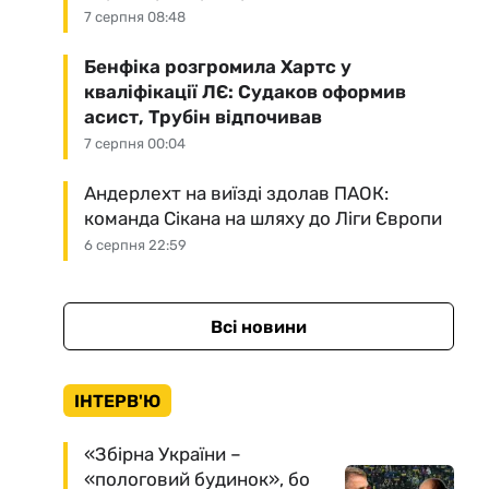
7 серпня 08:48
Бенфіка розгромила Хартс у
кваліфікації ЛЄ: Судаков оформив
асист, Трубін відпочивав
7 серпня 00:04
Андерлехт на виїзді здолав ПАОК:
команда Сікана на шляху до Ліги Європи
6 серпня 22:59
Всі новини
ІНТЕРВ'Ю
«Збірна України –
«пологовий будинок», бо