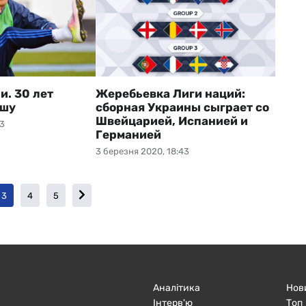
и. 30 лет
Жеребьевка Лиги наций:
ашу
сборная Украины сыграет со
Швейцарией, Испанией и
03
Германией
3 березня 2020, 18:43
3
4
5
Аналітика
Нов
Інтерв'ю
Топ