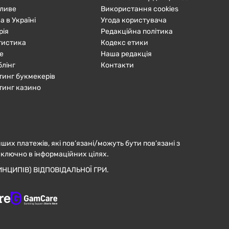
ливе
Використання cookies
а в Україні
Угода користувача
рія
Редакційна політика
тистика
Кодекс етики
е
Наша редакція
блінг
Контакти
тинг букмекерів
тинг казино
нших платежів, які пов’язані/можуть бути пов’язані з
иключно в інформаційних цілях.
НЦИПІВ) ВІДПОВІДАЛЬНОЇ ГРИ.