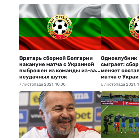
Вратарь сборной Болгарии
Одноклубник 
накануне матча с Украиной
сыграет: сбо
выброшен из команды из-за...
меняет соста
неудачных шуток
матча с Укра
7 листопада 2021, 10:00
6 листопада 2021, 1