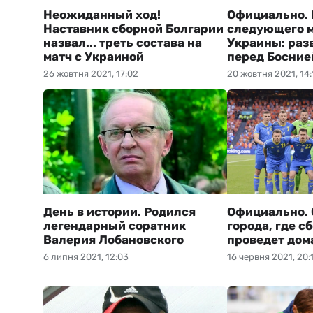
Неожиданный ход!
Официально. 
Наставник сборной Болгарии
следующего м
назвал... треть состава на
Украины: раз
матч с Украиной
перед Босние
26 жовтня 2021, 17:02
20 жовтня 2021, 14:
День в истории. Родился
Официально. 
легендарный соратник
города, где 
Валерия Лобановского
проведет дом
6 липня 2021, 12:03
16 червня 2021, 20: