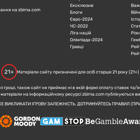
Ексклюзив
Важ
ання на zbirna.com
Блоги
Війн
Євро-2024
Істо
ЧC-2022
Ста
Ліга націй
Різн
Олімпіада-2024
Гем
Гравці
Рей
Рей
21+
Матеріали сайту призначені для осіб старше 21 року (21+)
ні гроші, також сайт не приймає ні в якій формі оплату ставок та/і
 матеріали на інформаційному ресурсі zbirna.com публікуються в
ЖЕ ВИКЛИКАТИ ІГРОВУ ЗАЛЕЖНІСТЬ. ДОТРИМУЙТЕСЬ ПРАВИЛ (ПРИ