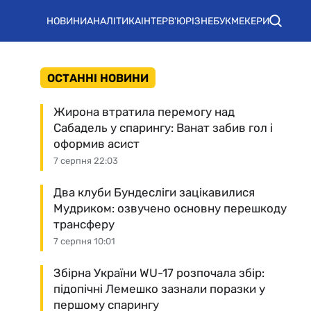
НОВИНИ
АНАЛІТИКА
ІНТЕРВ'Ю
РІЗНЕ
БУКМЕКЕРИ
ОСТАННІ НОВИНИ
Жирона втратила перемогу над
Сабадель у спарингу: Ванат забив гол і
оформив асист
7 серпня 22:03
Два клуби Бундесліги зацікавилися
Мудриком: озвучено основну перешкоду
трансферу
7 серпня 10:01
Збірна України WU-17 розпочала збір:
підопічні Лемешко зазнали поразки у
першому спарингу