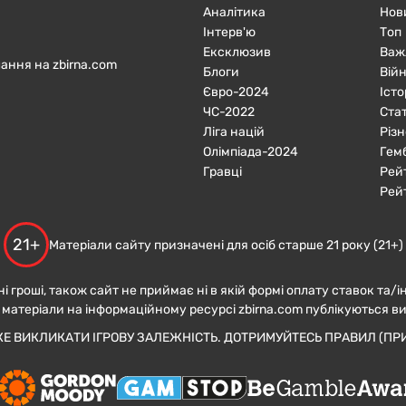
Аналітика
Нов
Інтерв'ю
Топ
Ексклюзив
Важ
ання на zbirna.com
Блоги
Війн
Євро-2024
Істо
ЧC-2022
Ста
Ліга націй
Різн
Олімпіада-2024
Гем
Гравці
Рей
Рей
21+
Матеріали сайту призначені для осіб старше 21 року (21+)
ні гроші, також сайт не приймає ні в якій формі оплату ставок та/і
 матеріали на інформаційному ресурсі zbirna.com публікуються в
ЖЕ ВИКЛИКАТИ ІГРОВУ ЗАЛЕЖНІСТЬ. ДОТРИМУЙТЕСЬ ПРАВИЛ (ПРИ