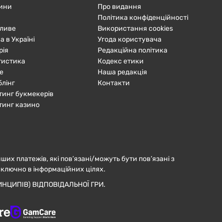
ини
Про видання
Політика конфіденційності
ливе
Використання cookies
а в Україні
Угода користувача
рія
Редакційна політика
тистика
Кодекс етики
е
Наша редакція
блінг
Контакти
тинг букмекерів
тинг казино
нших платежів, які пов’язані/можуть бути пов’язані з
иключно в інформаційних цілях.
НЦИПІВ) ВІДПОВІДАЛЬНОЇ ГРИ.