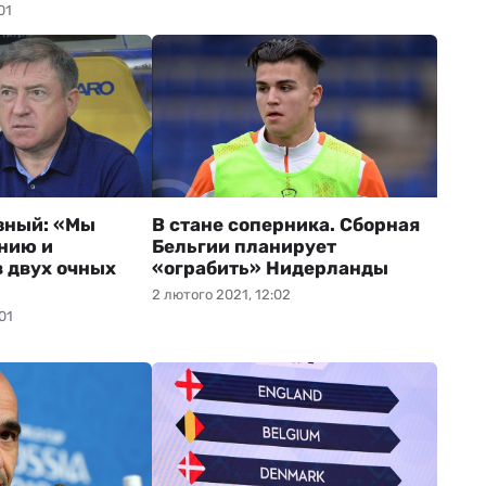
01
зный: «Мы
В стане соперника. Сборная
нию и
Бельгии планирует
в двух очных
«ограбить» Нидерланды
2 лютого 2021, 12:02
01