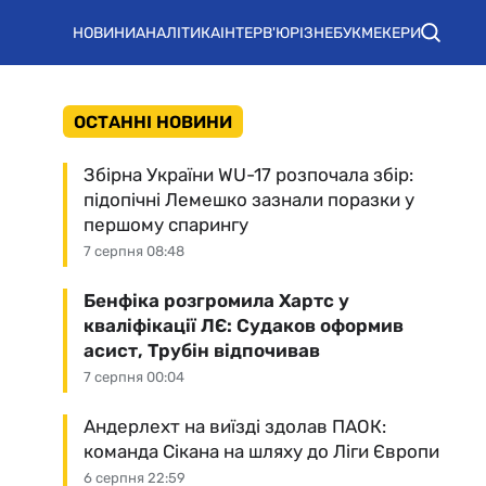
НОВИНИ
АНАЛІТИКА
ІНТЕРВ'Ю
РІЗНЕ
БУКМЕКЕРИ
ОСТАННІ НОВИНИ
Збірна України WU-17 розпочала збір:
підопічні Лемешко зазнали поразки у
першому спарингу
7 серпня 08:48
Бенфіка розгромила Хартс у
кваліфікації ЛЄ: Судаков оформив
асист, Трубін відпочивав
7 серпня 00:04
Андерлехт на виїзді здолав ПАОК:
команда Сікана на шляху до Ліги Європи
6 серпня 22:59