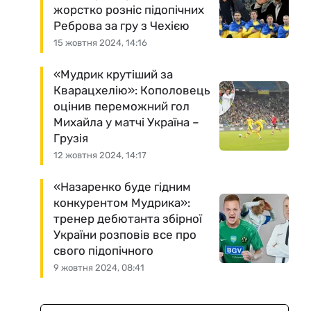
жорстко розніс підопічних
Реброва за гру з Чехією
15 жовтня 2024, 14:16
«Мудрик крутіший за
Кварацхелію»: Кополовець
оцінив переможний гол
Михайла у матчі Україна –
Грузія
12 жовтня 2024, 14:17
«Назаренко буде гідним
конкурентом Мудрика»:
тренер дебютанта збірної
України розповів все про
свого підопічного
9 жовтня 2024, 08:41