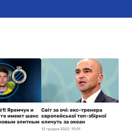
1! Яремчук и
Світ за очі: екс-тренера
гге имеют шанс
європейської топ-збірної
 новым элитным
кличуть за океан
12 грудня 2022, 19:01