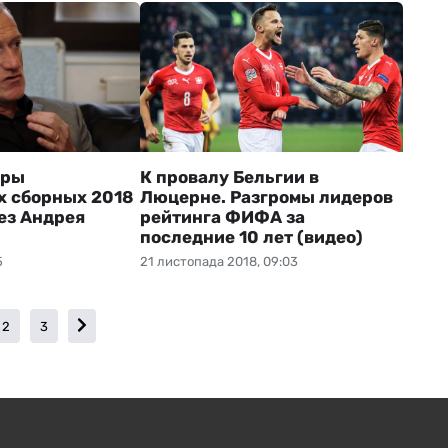
еры
К провалу Бельгии в
х сборных 2018
Люцерне. Разгромы лидеров
без Андрея
рейтинга ФИФА за
последние 10 лет (видео)
5
21 листопада 2018, 09:03
2
3