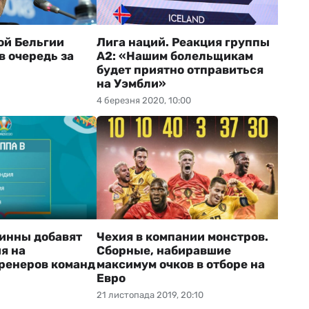
ой Бельгии
Лига наций. Реакция группы
в очередь за
А2: «Нашим болельщикам
будет приятно отправиться
на Уэмбли»
4 березня 2020, 10:00
инны добавят
Чехия в компании монстров.
я на
Сборные, набиравшие
ренеров команд
максимум очков в отборе на
Евро
21 листопада 2019, 20:10