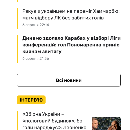
Ракув з українцем не переміг Хаммарбю:
матч відбору ЛК без забитих голів
6 серпня 22:14
Динамо здолало Карабах у відборі Ліги
конференцій: гол Пономаренка приніс
киянам звитягу
6 серпня 21:56
Всі новини
ІНТЕРВ'Ю
«Збірна України –
«пологовий будинок», бо
голи народжує»: Леоненко