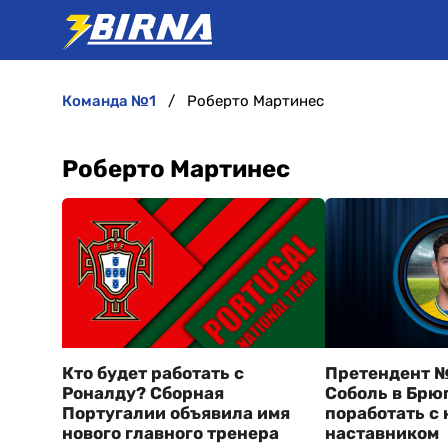
команда №1
Роберто Мартинес
Роберто Мартинес
Кто будет работать с
Претендент №
Роналду? Сборная
Соболь в Брю
Португалии объявила имя
поработать с
нового главного тренера
наставником