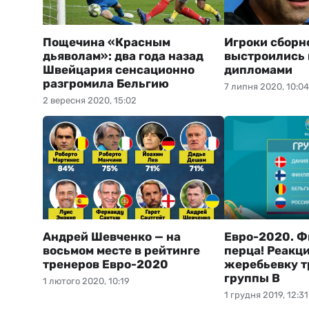
Пощечина «Красным
Игроки сборн
дьяволам»: два года назад
выстроились 
Швейцария сенсационно
дипломами
разгромила Бельгию
7 липня 2020, 10:04
2 вересня 2020, 15:02
Андрей Шевченко — на
Евро-2020. Ф
восьмом месте в рейтинге
перца! Реакци
тренеров Евро-2020
жеребьевку т
группы В
1 лютого 2020, 10:19
1 грудня 2019, 12:31