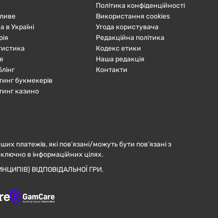
Політика конфіденційності
ливе
Використання cookies
а в Україні
Угода користувача
рія
Редакційна політика
тистика
Кодекс етики
е
Наша редакція
блінг
Контакти
тинг букмекерів
тинг казино
нших платежів, які пов’язані/можуть бути пов’язані з
иключно в інформаційних цілях.
НЦИПІВ) ВІДПОВІДАЛЬНОЇ ГРИ.