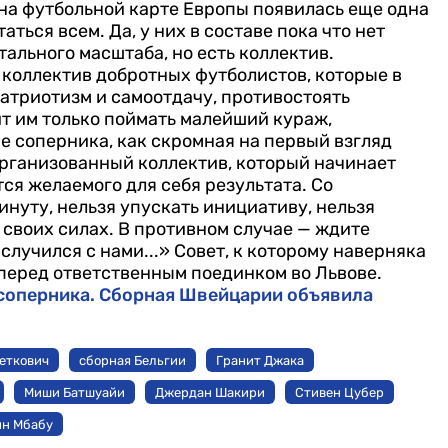
о на футбольной карте Европы появилась еще одна
ться всем. Да, у них в составе пока что нет
ального масштаба, но есть коллектив.
коллектив добротных футболистов, которые в
атриотизм и самоотдачу, противостоять
оит им только поймать малейший кураж,
е соперника, как скромная на первый взгляд
организованный коллектив, который начинает
тся желаемого для себя результата. Со
нуту, нельзя упускать инициативу, нельзя
 своих силах. В противном случае — ждите
случился с нами...»
Совет, к которому наверняка
перед ответственным поединком во Львове.
 соперника. Сборная Швейцарии объявила
еткович
сборная Бельгии
Гранит Джака
Миши Батшуайи
Джердан Шакири
Стивен Цубер
ин Мбабу