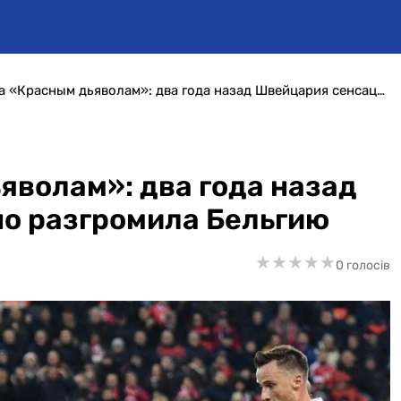
Пощечина «Красным дьяволам»: два года назад Швейцария сенсационно разгромила Бельгию
волам»: два года назад
о разгромила Бельгию
★
★
★
★
★
★
★
★
★
★
0 голосів