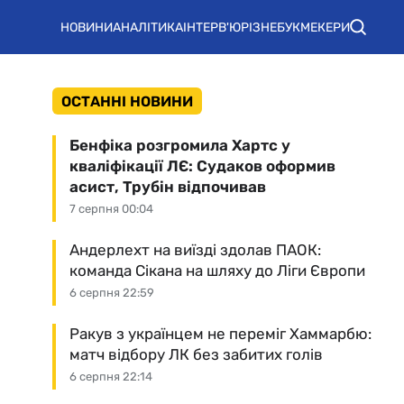
НОВИНИ
АНАЛІТИКА
ІНТЕРВ'Ю
РІЗНЕ
БУКМЕКЕРИ
ОСТАННІ НОВИНИ
Бенфіка розгромила Хартс у
кваліфікації ЛЄ: Судаков оформив
асист, Трубін відпочивав
7 серпня 00:04
Андерлехт на виїзді здолав ПАОК:
команда Сікана на шляху до Ліги Європи
6 серпня 22:59
Ракув з українцем не переміг Хаммарбю:
матч відбору ЛК без забитих голів
6 серпня 22:14