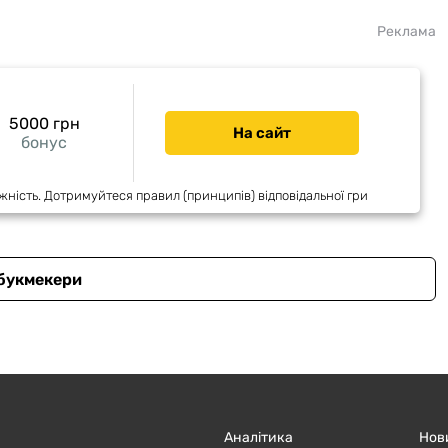
Реклама
5000 грн
На сайт
бонус
жність. Дотримуйтеся правил (принципів) відповідальної гри
 букмекери
Аналітика
Нов