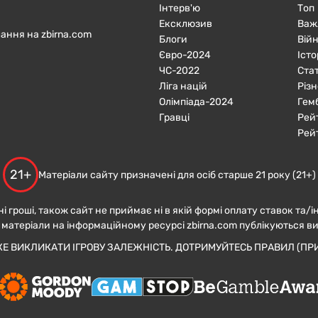
Інтерв'ю
Топ
Ексклюзив
Важ
ання на zbirna.com
Блоги
Війн
Євро-2024
Істо
ЧC-2022
Ста
Ліга націй
Різн
Олімпіада-2024
Гем
Гравці
Рей
Рей
21+
Матеріали сайту призначені для осіб старше 21 року (21+)
ні гроші, також сайт не приймає ні в якій формі оплату ставок та/і
 матеріали на інформаційному ресурсі zbirna.com публікуються в
ЖЕ ВИКЛИКАТИ ІГРОВУ ЗАЛЕЖНІСТЬ. ДОТРИМУЙТЕСЬ ПРАВИЛ (ПРИ