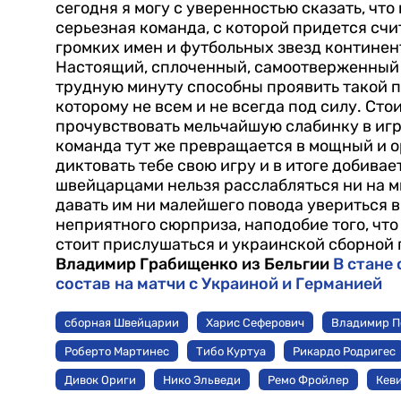
сегодня я могу с уверенностью сказать, чт
серьезная команда, с которой придется счита
громких имен и футбольных звезд континент
Настоящий, сплоченный, самоотверженный 
трудную минуту способны проявить такой п
которому не всем и не всегда под силу. Ст
прочувствовать мельчайшую слабинку в игр
команда тут же превращается в мощный и 
диктовать тебе свою игру и в итоге добивае
швейцарцами нельзя расслабляться ни на ми
давать им ни малейшего повода увериться в
неприятного сюрприза, наподобие того, что 
стоит прислушаться и украинской сборной 
Владимир Грабищенко из Бельгии
В стане
состав на матчи с Украиной и Германией
сборная Швейцарии
Харис Сеферович
Владимир П
Роберто Мартинес
Тибо Куртуа
Рикардо Родригес
Дивок Ориги
Нико Эльведи
Ремо Фройлер
Кев