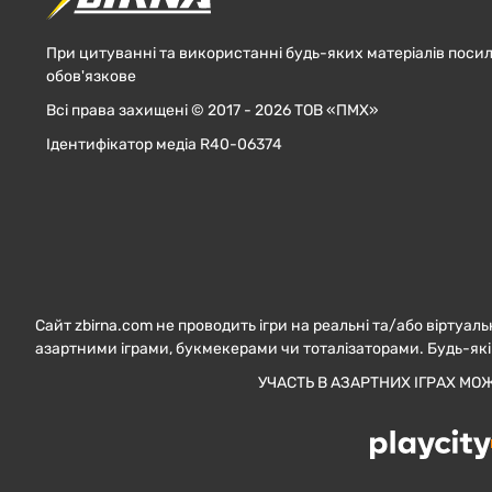
При цитуванні та використанні будь-яких матеріалів посил
обов'язкове
Всі права захищені © 2017 - 2026 ТОВ «ПМХ»
Ідентифікатор медіа R40-06374
Сайт zbirna.com не проводить ігри на реальні та/або віртуаль
азартними іграми, букмекерами чи тоталізаторами. Будь-які
УЧАСТЬ В АЗАРТНИХ ІГРАХ МО