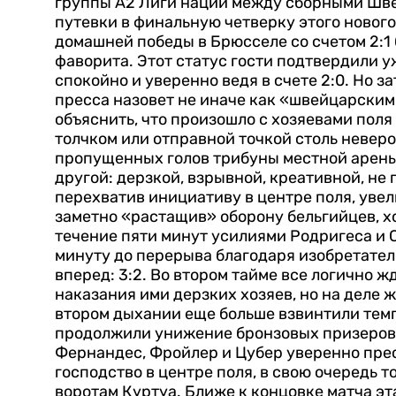
группы А2 Лиги наций между сборными Швей
путевки в финальную четверку этого новог
домашней победы в Брюсселе со счетом 2:1
фаворита. Этот статус гости подтвердили уж
спокойно и уверенно ведя в счете 2:0. Но з
пресса назовет не иначе как «швейцарским
объяснить, что произошло с хозяевами поля
толчком или отправной точкой столь неверо
пропущенных голов трибуны местной арены
другой: дерзкой, взрывной, креативной, не
перехватив инициативу в центре поля, уве
заметно «растащив» оборону бельгийцев, х
течение пяти минут усилиями Родригеса и С
минуту до перерыва благодаря изобретател
вперед: 3:2.
Во втором тайме все логично ж
наказания ими дерзких хозяев, но на деле
втором дыхании еще больше взвинтили темп
продолжили унижение бронзовых призеров 
Фернандес, Фройлер и Цубер уверенно прес
господство в центре поля, в свою очередь 
воротам Куртуа. Ближе к концовке матча э