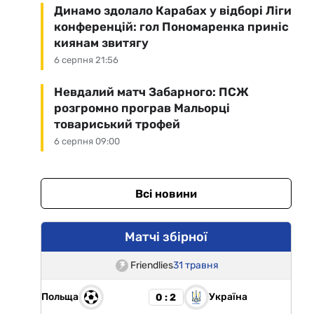
Динамо здолало Карабах у відборі Ліги
конференцій: гол Пономаренка приніс
киянам звитягу
6 серпня 21:56
Невдалий матч Забарного: ПСЖ
розгромно програв Мальорці
товариський трофей
6 серпня 09:00
Всі новини
Матчі збірної
Friendlies
31 травня
Польща
Україна
0 : 2