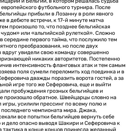
царии и Бельгии, в котором решалась судьба
о европейского футбольного турнира. После
 бельгийцы прибыли в Лозанну в роли явного
е в дебюте встречи, к 17-й минуте матча
атем произошло то, что позднее бельгийская
 чудом» или «альпийской рулеткой».
Сложно
 в середине первого тайма, что послужило тем
ятного преобразования, но после двух
 вдруг увидели свою команду совершенно
 признающей никаких авторитетов.
Постепенно
личив интенсивность фланговых атак и тем самым
озяева поля сумели переломить ход поединка и в
еферовича дважды поразить ворота гостей, а за
ьной игре того же Сеферовича, еще и выйти
дали пробуждения грозных бельгийцев и
 же произошло обратное. Швейцарцы словно на
 игры, усилили прессинг по всему полю и
последнего чемпионата мира. Джака,
екали все попытки бельгийцев вернуть себе
то и дело опасно выводя Шакири и Сеферовича к
та тактика в конце концов принесла желанный