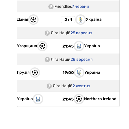
Friendlies
7 червня
Данія
Україна
2 : 1
Ліга Націй
25 вересня
Угорщина
Україна
21:45
Ліга Націй
28 вересня
Грузія
Україна
19:00
Ліга Націй
2 жовтня
Україна
Northern Ireland
21:45