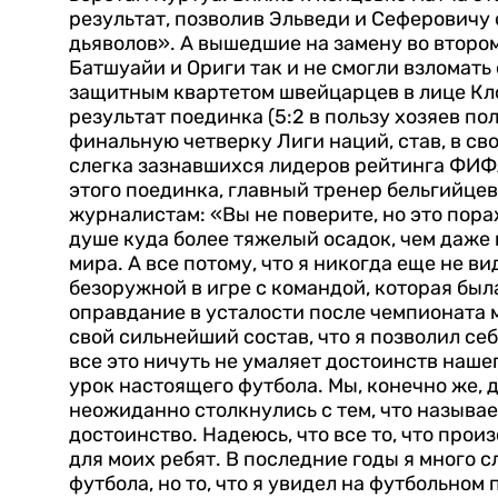
результат, позволив Эльведи и Сеферовичу
дьяволов». А вышедшие на замену во второ
Батшуайи и Ориги так и не смогли взломать
защитным квартетом швейцарцев в лице Кло
результат поединка (5:2 в пользу хозяев п
финальную четверку Лиги наций, став, в с
слегка зазнавшихся лидеров рейтинга ФИФ
этого поединка, главный тренер бельгийце
журналистам: «Вы не поверите, но это пор
душе куда более тяжелый осадок, чем даж
мира. А все потому, что я никогда еще не 
безоружной в игре с командой, которая была
оправдание в усталости после чемпионата ми
свой сильнейший состав, что я позволил себ
все это ничуть не умаляет достоинств наш
урок настоящего футбола. Мы, конечно же, 
неожиданно столкнулись с тем, что называ
достоинство. Надеюсь, что все то, что про
для моих ребят.
В последние годы я много 
футбола, но то, что я увидел на футбольном