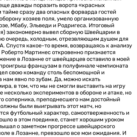
 еще дважды поразить ворота «красных
м тайме сразу два опасных форварда гостей
 оборону хозяев поля, умело организованную
зе, Мбабу, Эльведи и Родригеса.
Итоговый
оля) закономерно вывел сборную Швейцарии в
вою очередь, холодным, отрезвляющим душем для
А.
Спустя какое-то время, возвращаясь к анализу
в Роберто Мартинес откровенно признается
ажение в Лозанне от швейцарцев оставило в моей
е проигрыш французам в полуфинале чемпионата
видел свою команду столь беспомощной и
 нам явно по зубам.
Да, можно искать
ра, в том, что мы не смогли выставить на игру
е несколько экспериментов в обороне и атаке, но
его соперника, преподнесшего нам достойный
должны были выигрывать этот матч, но
ется футбольный характер, самоотверженность и
изошло в этом поединке, станет хорошим уроком
слышал о заметном прогрессе швейцарского
 поле в Лозанне, превзошло все мои ожидания. И