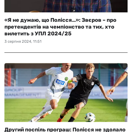
«Я не думаю, що Полісся…»: Звєров – про
претендентів на чемпіонство та тих, хто
вилетить з УПЛ 2024/25
3 серпня 2024, 11:51
Другий поспіль програш: Полісся не здолало