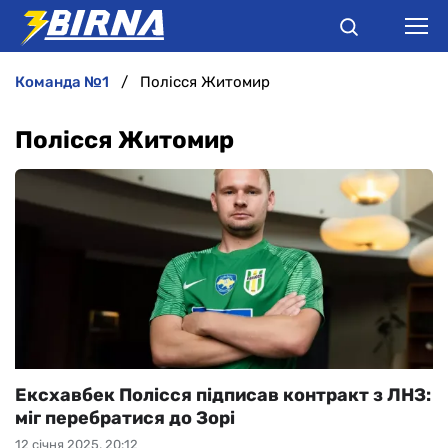
команда №1
Полісся Житомир
НОВИНИ
Полісся Житомир
АНАЛІТИКА
ІНТЕРВ'Ю
РІЗНЕ
БУКМЕКЕРИ
Ексхавбек Полісся підписав контракт з ЛНЗ:
міг перебратися до Зорі
12 січня 2025, 20:12