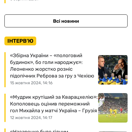
Всі новини
ІНТЕРВ'Ю
«Збірна України – «пологовий
будинок», бо голи народжує»:
Леоненко жорстко розніс
підопічних Реброва за гру з Чехією
15 жовтня 2024, 14:16
«Мудрик крутіший за Кварацхелію»:
Кополовець оцінив переможний
гол Михайла у матчі Україна – Грузія
12 жовтня 2024, 14:17
«Назаренко буде гідним