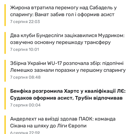
Жирона втратила перемогу над Сабадель у
спарингу: Ванат забив гол і оформив асист
7 серпня 22:03
Два клуби Бундесліги зацікавилися Мудриком:
озвучено основну перешкоду трансферу
7 серпня 10:01
Збірна України WU-17 розпочала збір: підопічні
Лемешко зазнали поразки у першому спарингу
7 серпня 08:48
Бенфіка розгромила Хартс у кваліфікації ЛЄ:
Судаков оформив асист, Трубін відпочивав
7 серпня 00:04
Андерлехт на виїзді здолав ПАОК: команда
Сікана на шляху до Ліги Європи
6 серпня 22:59