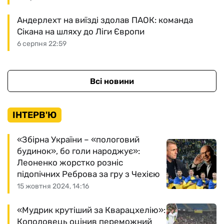
Андерлехт на виїзді здолав ПАОК: команда
Сікана на шляху до Ліги Європи
6 серпня 22:59
Всі новини
ІНТЕРВ'Ю
«Збірна України – «пологовий
будинок», бо голи народжує»:
Леоненко жорстко розніс
підопічних Реброва за гру з Чехією
15 жовтня 2024, 14:16
«Мудрик крутіший за Кварацхелію»:
Кополовець оцінив переможний