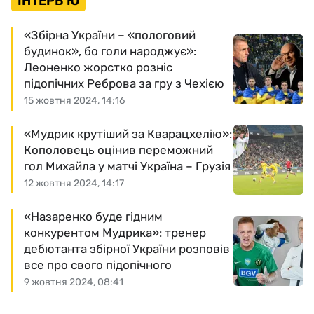
ІНТЕРВ'Ю
«Збірна України – «пологовий
будинок», бо голи народжує»:
Леоненко жорстко розніс
підопічних Реброва за гру з Чехією
15 жовтня 2024, 14:16
«Мудрик крутіший за Кварацхелію»:
Кополовець оцінив переможний
гол Михайла у матчі Україна – Грузія
12 жовтня 2024, 14:17
«Назаренко буде гідним
конкурентом Мудрика»: тренер
дебютанта збірної України розповів
все про свого підопічного
9 жовтня 2024, 08:41