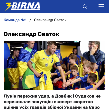
команда №1
Олександр Сваток
НОВИНИ
Олександр Сваток
АНАЛІТИКА
ІНТЕРВ'Ю
РІЗНЕ
БУКМЕКЕРИ
Лунін пережив удар, а Довбик і Судаков не
переконали покупців: експерт жорстко
оцінив усіх гравців збірної України на Євро