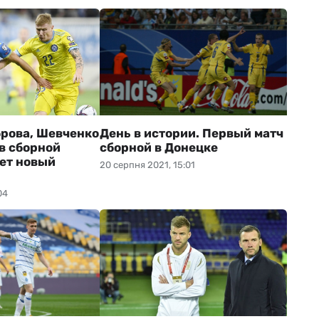
брова, Шевченко
День в истории. Первый матч
в сборной
сборной в Донецке
ет новый
20 серпня 2021, 15:01
04