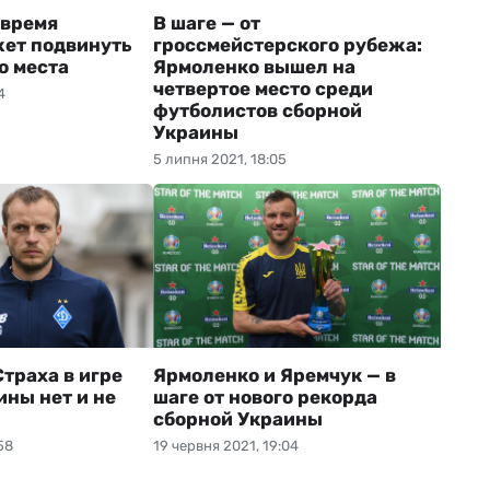
 время
В шаге — от
ет подвинуть
гроссмейстерского рубежа:
о места
Ярмоленко вышел на
четвертое место среди
4
футболистов сборной
Украины
5 липня 2021, 18:05
Страха в игре
Ярмоленко и Яремчук — в
ины нет и не
шаге от нового рекорда
сборной Украины
58
19 червня 2021, 19:04