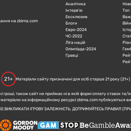
Аналітика
Нов
Інтерв'ю
Топ
Ексклюзив
Важ
ання на zbirna.com
Блоги
Війн
Євро-2024
Істо
ЧC-2022
Ста
Ліга націй
Різн
Олімпіада-2024
Гем
Гравці
Рей
Рей
21+
Матеріали сайту призначені для осіб старше 21 року (21+)
ні гроші, також сайт не приймає ні в якій формі оплату ставок та/і
 матеріали на інформаційному ресурсі zbirna.com публікуються в
ЖЕ ВИКЛИКАТИ ІГРОВУ ЗАЛЕЖНІСТЬ. ДОТРИМУЙТЕСЬ ПРАВИЛ (ПРИ