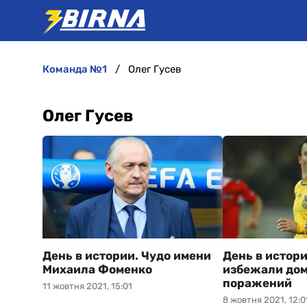
команда №1
Олег Гусев
Олег Гусев
День в истории. Чудо имени
День в истор
Михаила Фоменко
избежали до
поражений
11 жовтня 2021, 15:01
8 жовтня 2021, 12:0