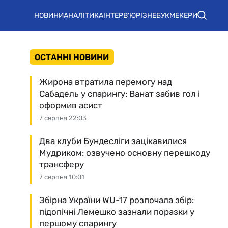
НОВИНИ
АНАЛІТИКА
ІНТЕРВ'Ю
РІЗНЕ
БУКМЕКЕРИ
ОСТАННІ НОВИНИ
Жирона втратила перемогу над
Сабадель у спарингу: Ванат забив гол і
оформив асист
7 серпня 22:03
Два клуби Бундесліги зацікавилися
Мудриком: озвучено основну перешкоду
трансферу
7 серпня 10:01
Збірна України WU-17 розпочала збір:
підопічні Лемешко зазнали поразки у
першому спарингу