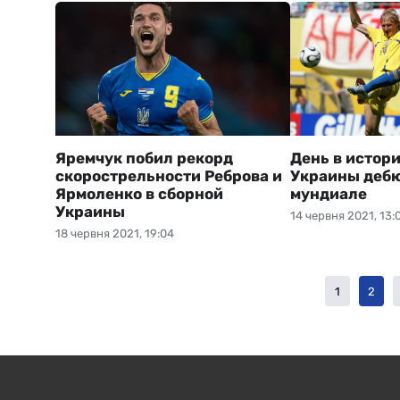
Яремчук побил рекорд
День в истор
скорострельности Реброва и
Украины дебю
Ярмоленко в сборной
мундиале
Украины
14 червня 2021, 13:
18 червня 2021, 19:04
1
2