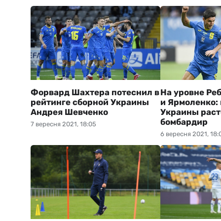
Форвард Шахтера потеснил в
На уровне Ре
рейтинге сборной Украины
и Ярмоленко: 
Андрея Шевченко
Украины раст
бомбардир
7 вересня 2021, 18:05
6 вересня 2021, 18: