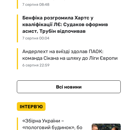
7 серпня 08:48
Бенфіка розгромила Хартс у
кваліфікації ЛЄ: Судаков оформив
асист, Трубін відпочивав
7 серпня 00:04
Андерлехт на виїзді здолав ПАОК:
команда Сікана на шляху до Ліги Європи
6 серпня 22:59
Всі новини
ІНТЕРВ'Ю
«Збірна України –
«пологовий будинок», бо