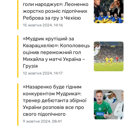
голи народжує»: Леоненко
жорстко розніс підопічних
Реброва за гру з Чехією
15 жовтня 2024, 14:16
«Мудрик крутіший за
Кварацхелію»: Кополовець
оцінив переможний гол
Михайла у матчі Україна –
Грузія
12 жовтня 2024, 14:17
«Назаренко буде гідним
конкурентом Мудрика»:
тренер дебютанта збірної
України розповів все про
свого підопічного
9 жовтня 2024, 08:41