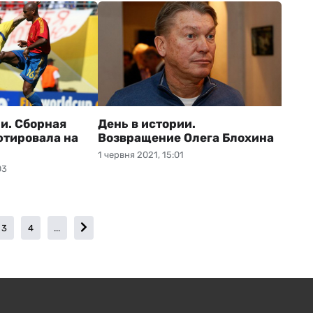
ии. Сборная
День в истории.
тировала на
Возвращение Олега Блохина
1 червня 2021, 15:01
03
3
4
...