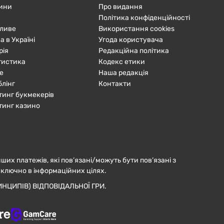
ини
Про видання
Політика конфіденційності
ливе
Використання cookies
а в Україні
Угода користувача
рія
Редакційна політика
тистика
Кодекс етики
е
Наша редакція
блінг
Контакти
тинг букмекерів
тинг казино
нших платежів, які пов’язані/можуть бути пов’язані з
иключно в інформаційних цілях.
НЦИПІВ) ВІДПОВІДАЛЬНОЇ ГРИ.