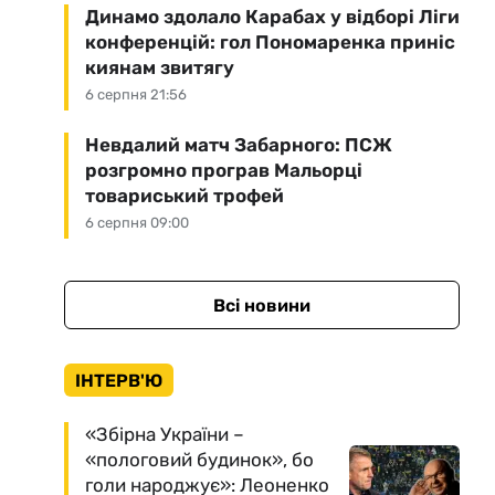
Динамо здолало Карабах у відборі Ліги
конференцій: гол Пономаренка приніс
киянам звитягу
6 серпня 21:56
Невдалий матч Забарного: ПСЖ
розгромно програв Мальорці
товариський трофей
6 серпня 09:00
Всі новини
ІНТЕРВ'Ю
«Збірна України –
«пологовий будинок», бо
голи народжує»: Леоненко