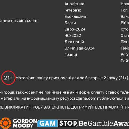
Аналітика
Нов
Інтерв'ю
Топ
Ексклюзив
Важ
ання на zbirna.com
Блоги
Війн
Євро-2024
Істо
ЧC-2022
Ста
Ліга націй
Різн
Олімпіада-2024
Гем
Гравці
Рей
Рей
21+
Матеріали сайту призначені для осіб старше 21 року (21+)
ні гроші, також сайт не приймає ні в якій формі оплату ставок та/і
 матеріали на інформаційному ресурсі zbirna.com публікуються в
ЖЕ ВИКЛИКАТИ ІГРОВУ ЗАЛЕЖНІСТЬ. ДОТРИМУЙТЕСЬ ПРАВИЛ (ПРИ