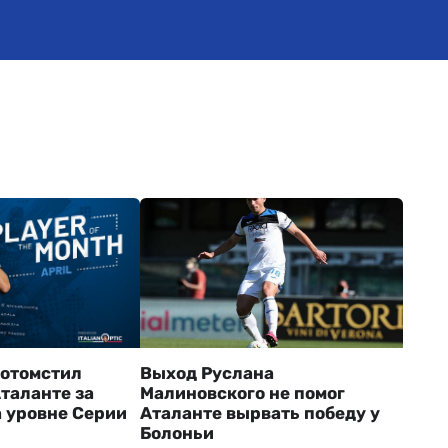
отомстил
Выход Руслана
таланте за
Малиновского не помог
 уровне Серии
Аталанте вырвать победу у
Болоньи