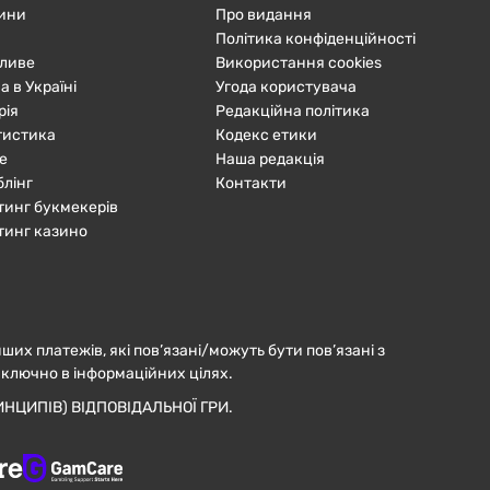
ини
Про видання
Політика конфіденційності
ливе
Використання cookies
а в Україні
Угода користувача
рія
Редакційна політика
тистика
Кодекс етики
е
Наша редакція
блінг
Контакти
тинг букмекерів
тинг казино
нших платежів, які пов’язані/можуть бути пов’язані з
иключно в інформаційних цілях.
НЦИПІВ) ВІДПОВІДАЛЬНОЇ ГРИ.