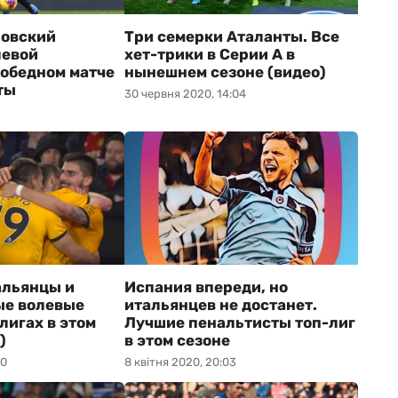
новский
Три семерки Аталанты. Все
левой
хет-трики в Серии А в
победном матче
нынешнем сезоне (видео)
ты
30 червня 2020, 14:04
1
альянцы и
Испания впереди, но
ые волевые
итальянцев не достанет.
лигах в этом
Лучшие пенальтисты топ-лиг
)
в этом сезоне
20
8 квітня 2020, 20:03