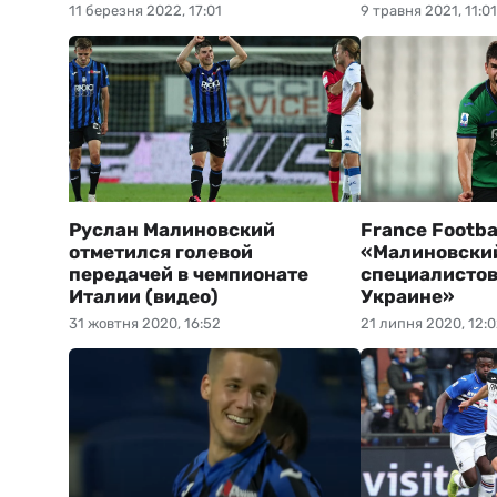
11 березня 2022, 17:01
9 травня 2021, 11:01
Руслан Малиновский
France Footbal
отметился голевой
«Малиновски
передачей в чемпионате
специалистов
Италии (видео)
Украине»
31 жовтня 2020, 16:52
21 липня 2020, 12: