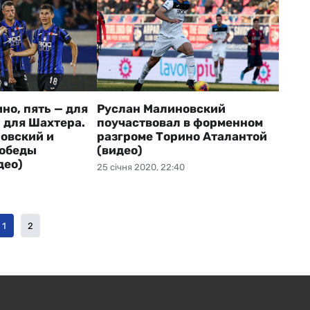
но, пять — для
Руслан Малиновский
 для Шахтера.
поучаствовал в форменном
овский и
разгроме Торино Аталантой
победы
(видео)
део)
25 січня 2020, 22:40
1
2