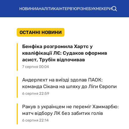
НОВИНИ
АНАЛІТИКА
ІНТЕРВ'Ю
РІЗНЕ
БУКМЕКЕРИ
ОСТАННІ НОВИНИ
Бенфіка розгромила Хартс у
кваліфікації ЛЄ: Судаков оформив
асист, Трубін відпочивав
7 серпня 00:04
Андерлехт на виїзді здолав ПАОК:
команда Сікана на шляху до Ліги Європи
6 серпня 22:59
Ракув з українцем не переміг Хаммарбю:
матч відбору ЛК без забитих голів
6 серпня 22:14