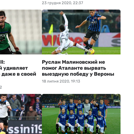
23 грудня 2020, 22:37
l:
Руслан Малиновский не
й удивляет
помог Аталанте вырвать
 даже в своей
выездную победу у Вероны
18 липня 2020, 19:13
02