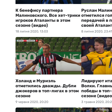
К бенефису партнера
Руслан Мали
Малиновского. Все хет-трики
отметился го
игроков Аталанты в этом
передачей в 
сезоне (видео)
своей Аталан
18 липня 2020, 13:03
8 липня 2020, 23:4
Холанд и Муриэль
Лидируют ит
отметились дважды. Дубли
Волки. Главн
джокеров в топ-лигах в этом
победы в топ-
сезоне
сезоне (видео
9 червня 2020, 20:20
3 травня 2020, 20: