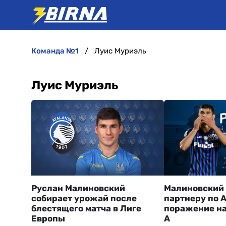
команда №1
Луис Муриэль
Луис Муриэль
Руслан Малиновский
Малиновский 
собирает урожай после
партнеру по А
блестящего матча в Лиге
поражение на
Европы
А