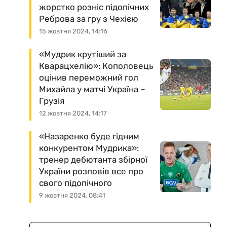
жорстко розніс підопічних
Реброва за гру з Чехією
15 жовтня 2024, 14:16
«Мудрик крутіший за
Кварацхелію»: Кополовець
оцінив переможний гол
Михайла у матчі Україна –
Грузія
12 жовтня 2024, 14:17
«Назаренко буде гідним
конкурентом Мудрика»:
тренер дебютанта збірної
України розповів все про
свого підопічного
9 жовтня 2024, 08:41