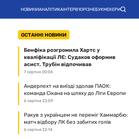
НОВИНИ
АНАЛІТИКА
ІНТЕРВ'Ю
РІЗНЕ
БУКМЕКЕРИ
ОСТАННІ НОВИНИ
Бенфіка розгромила Хартс у
кваліфікації ЛЄ: Судаков оформив
асист, Трубін відпочивав
7 серпня 00:04
Андерлехт на виїзді здолав ПАОК:
команда Сікана на шляху до Ліги Європи
6 серпня 22:59
Ракув з українцем не переміг Хаммарбю:
матч відбору ЛК без забитих голів
6 серпня 22:14