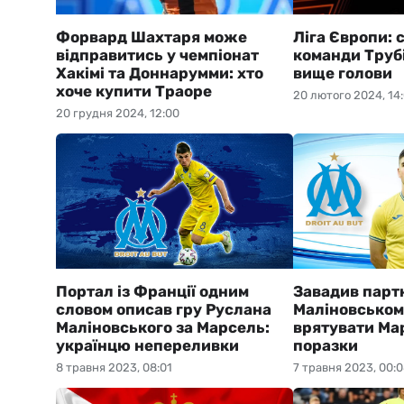
Форвард Шахтаря може
Ліга Європи: 
відправитись у чемпіонат
команди Труб
Хакімі та Доннарумми: хто
вище голови
хоче купити Траоре
20 лютого 2024, 14
20 грудня 2024, 12:00
Портал із Франції одним
Завадив парт
словом описав гру Руслана
Маліновськом
Маліновського за Марсель:
врятувати Ма
українцю непереливки
поразки
8 травня 2023, 08:01
7 травня 2023, 00: