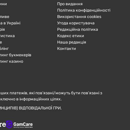
ини
Про видання
Політика конфіденційності
ливе
Використання cookies
а в Україні
Угода користувача
рія
Редакційна політика
тистика
Кодекс етики
е
Наша редакція
блінг
Контакти
тинг букмекерів
тинг казино
нших платежів, які пов’язані/можуть бути пов’язані з
иключно в інформаційних цілях.
НЦИПІВ) ВІДПОВІДАЛЬНОЇ ГРИ.