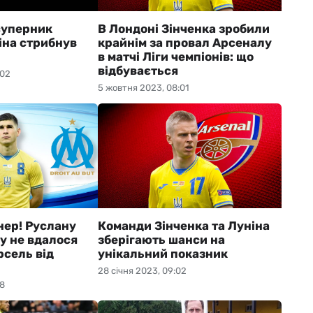
суперник
В Лондоні Зінченка зробили
іна стрибнув
крайнім за провал Арсеналу
в матчі Ліги чемпіонів: що
відбувається
:02
5 жовтня 2023, 08:01
нер! Руслану
Команди Зінченка та Луніна
у не вдалося
зберігають шанси на
рсель від
унікальний показник
28 січня 2023, 09:02
08