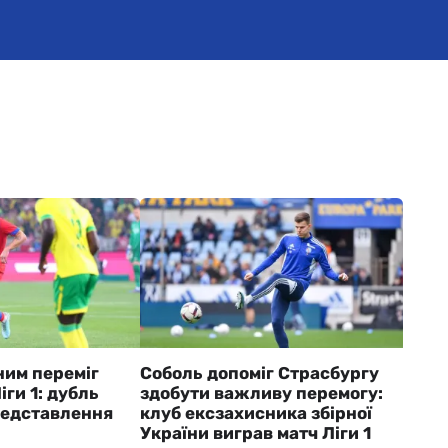
ним переміг
Соболь допоміг Страсбургу
іги 1: дубль
здобути важливу перемогу:
редставлення
клуб ексзахисника збірної
України виграв матч Ліги 1