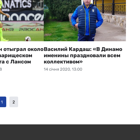
н отыграл около
Василий Кардаш: «В Динамо
оварищеском
именины праздновали всем
та с Лансом
коллективом»
8
14 січня 2020, 13:00
1
2