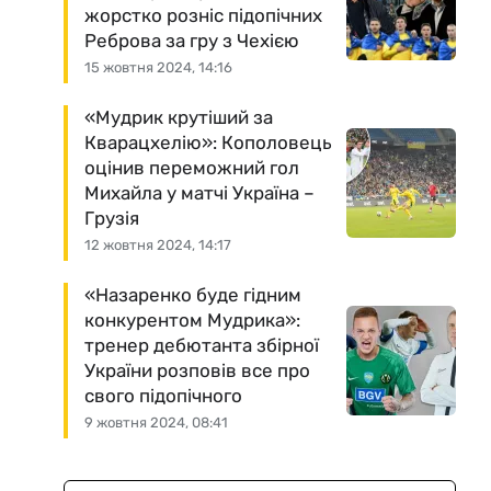
жорстко розніс підопічних
Реброва за гру з Чехією
15 жовтня 2024, 14:16
«Мудрик крутіший за
Кварацхелію»: Кополовець
оцінив переможний гол
Михайла у матчі Україна –
Грузія
12 жовтня 2024, 14:17
«Назаренко буде гідним
конкурентом Мудрика»:
тренер дебютанта збірної
України розповів все про
свого підопічного
9 жовтня 2024, 08:41