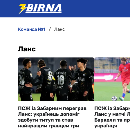
команда №1
Ланс
Ланс
ПСЖ із Забарним переграв
ПСЖ із Забар
Ланс: українець допоміг
Ланс у матчі Л
здобути титул та став
Барколи та п
найкращим гравцем гри
українця