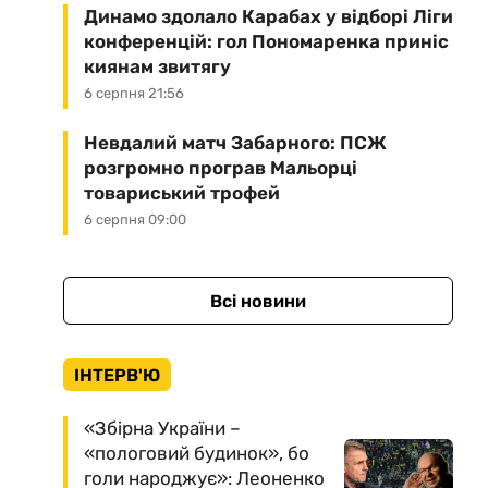
Динамо здолало Карабах у відборі Ліги
конференцій: гол Пономаренка приніс
киянам звитягу
6 серпня 21:56
Невдалий матч Забарного: ПСЖ
розгромно програв Мальорці
товариський трофей
6 серпня 09:00
Всі новини
ІНТЕРВ'Ю
«Збірна України –
«пологовий будинок», бо
голи народжує»: Леоненко