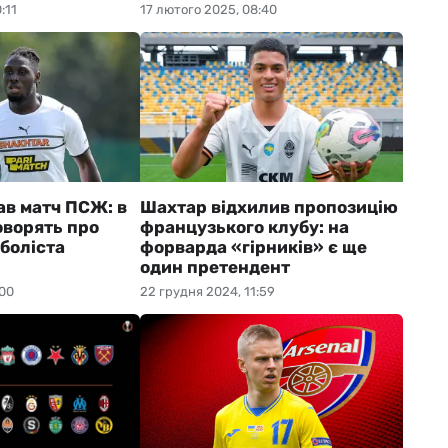
:11
17 лютого 2025, 08:40
ав матч ПСЖ: в
Шахтар відхилив пропозицію
оворять про
французького клубу: на
боліста
форварда «гірників» є ще
один претендент
:00
22 грудня 2024, 11:59