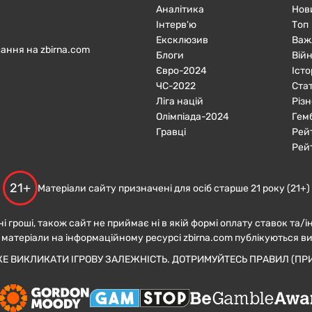
Аналітика
Нов
Інтерв'ю
Топ
Ексклюзив
Важ
ання на zbirna.com
Блоги
Війн
Євро-2024
Істо
ЧC-2022
Ста
Ліга націй
Різн
Олімпіада-2024
Гем
Гравці
Рей
Рей
21+
Матеріали сайту призначені для осіб старше 21 року (21+)
ні гроші, також сайт не приймає ні в якій формі оплату ставок та/і
 матеріали на інформаційному ресурсі zbirna.com публікуються в
ЖЕ ВИКЛИКАТИ ІГРОВУ ЗАЛЕЖНІСТЬ. ДОТРИМУЙТЕСЬ ПРАВИЛ (ПРИ