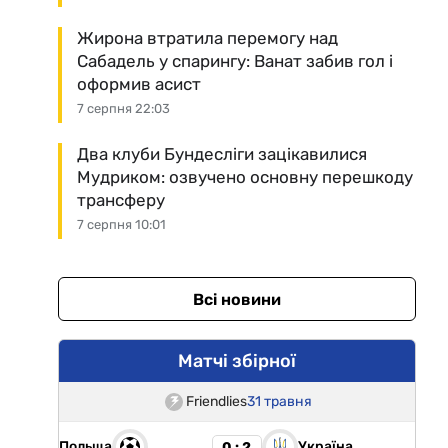
Жирона втратила перемогу над
Сабадель у спарингу: Ванат забив гол і
оформив асист
7 серпня 22:03
Два клуби Бундесліги зацікавилися
Мудриком: озвучено основну перешкоду
трансферу
7 серпня 10:01
Всі новини
Матчі збірної
Friendlies
31 травня
Польща
Україна
0 : 2