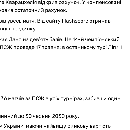
еле Кварацхелія відкрив рахунок. У компенсовані
новив остаточний рахунок.
ів увесь матч. Від сайту Flashscore отримав
авців поєдинку.
є Ланс на дев’ять балів. Це 14-й чемпіонський
ПСЖ проведе 17 травня: в останньому турі Ліги 1
36 матчів за ПСЖ в усіх турнірах, забивши один
чинний до 30 червня 2030 року.
 України, маючи найвищу ринкову вартість