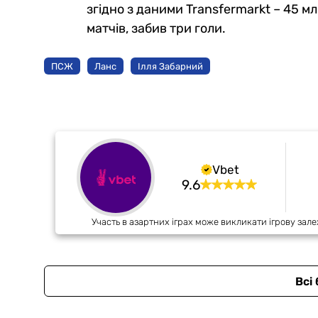
згідно з даними Transfermarkt – 45 млн
матчів, забив три голи.
ПСЖ
Ланс
Ілля Забарний
Vbet
9.6
Участь в азартних іграх може викликати ігрову зале
Всі