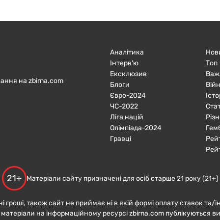
Аналітика
Нов
Інтерв'ю
Топ
Ексклюзив
Важ
ання на zbirna.com
Блоги
Війн
Євро-2024
Істо
ЧC-2022
Ста
Ліга націй
Різн
Олімпіада-2024
Гем
Гравці
Рей
Рей
21+
Матеріали сайту призначені для осіб старше 21 року (21+)
ні гроші, також сайт не приймає ні в якій формі оплату ставок та/і
 матеріали на інформаційному ресурсі zbirna.com публікуються в