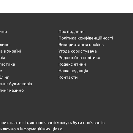
ини
Про видання
Політика конфіденційності
ливе
Використання cookies
а в Україні
Угода користувача
рія
Редакційна політика
тистика
Кодекс етики
е
Наша редакція
блінг
Контакти
тинг букмекерів
тинг казино
нших платежів, які пов’язані/можуть бути пов’язані з
иключно в інформаційних цілях.