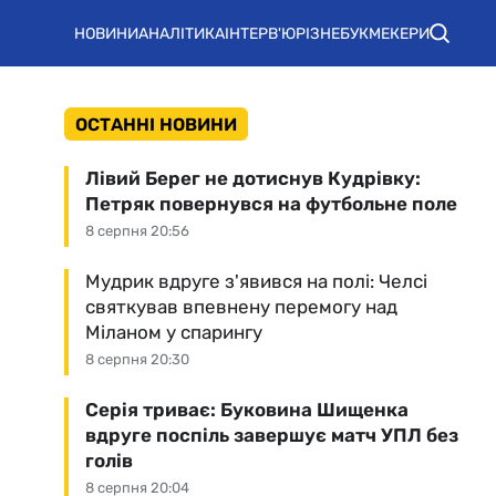
НОВИНИ
АНАЛІТИКА
ІНТЕРВ'Ю
РІЗНЕ
БУКМЕКЕРИ
ОСТАННІ НОВИНИ
Лівий Берег не дотиснув Кудрівку:
Петряк повернувся на футбольне поле
8 серпня 20:56
Мудрик вдруге з'явився на полі: Челсі
святкував впевнену перемогу над
Міланом у спарингу
8 серпня 20:30
Серія триває: Буковина Шищенка
вдруге поспіль завершує матч УПЛ без
голів
8 серпня 20:04