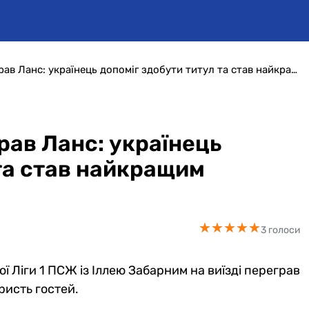
ПСЖ із Забарним переграв Ланс: українець допоміг здобути титул та став найкращим гравцем гри
рав Ланс: українець
та став найкращим
★
★
★
★
★
★
★
★
★
★
3 голоси
ї Ліги 1 ПСЖ із Іллею Забарним на виїзді переграв
ристь гостей.