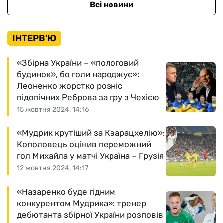
Всі новини
ІНТЕРВ'Ю
«Збірна України – «пологовий
будинок», бо голи народжує»:
Леоненко жорстко розніс
підопічних Реброва за гру з Чехією
15 жовтня 2024, 14:16
«Мудрик крутіший за Кварацхелію»:
Кополовець оцінив переможний
гол Михайла у матчі Україна – Грузія
12 жовтня 2024, 14:17
«Назаренко буде гідним
конкурентом Мудрика»: тренер
дебютанта збірної України розповів