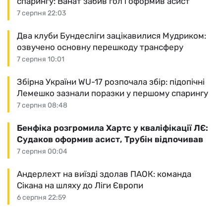
спарингу: Ванат забив гол і оформив асист
7 серпня 22:03
Два клуби Бундесліги зацікавилися Мудриком:
озвучено основну перешкоду трансферу
7 серпня 10:01
Збірна України WU-17 розпочала збір: підопічні
Лемешко зазнали поразки у першому спарингу
7 серпня 08:48
Бенфіка розгромила Хартс у кваліфікації ЛЄ:
Судаков оформив асист, Трубін відпочивав
7 серпня 00:04
Андерлехт на виїзді здолав ПАОК: команда
Сікана на шляху до Ліги Європи
6 серпня 22:59