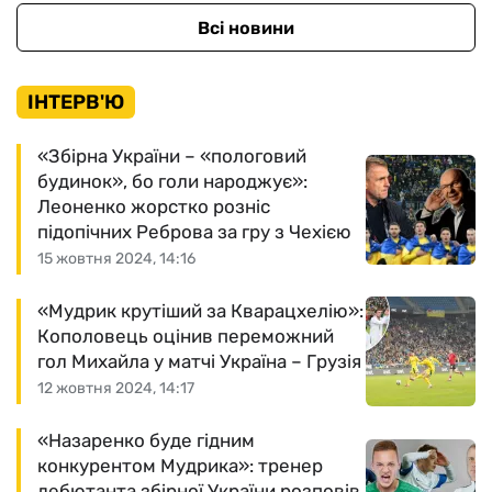
Всі новини
ІНТЕРВ'Ю
«Збірна України – «пологовий
будинок», бо голи народжує»:
Леоненко жорстко розніс
підопічних Реброва за гру з Чехією
15 жовтня 2024, 14:16
«Мудрик крутіший за Кварацхелію»:
Кополовець оцінив переможний
гол Михайла у матчі Україна – Грузія
12 жовтня 2024, 14:17
«Назаренко буде гідним
конкурентом Мудрика»: тренер
дебютанта збірної України розповів