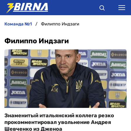
команда №1
Филиппо Индзаги
НОВИНИ
Филиппо Индзаги
АНАЛІТИКА
ІНТЕРВ'Ю
РІЗНЕ
БУКМЕКЕРИ
Знаменитый итальянский коллега резко
прокомментировал увольнение Андрея
Шевченко из Дженоа