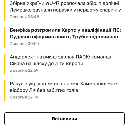
Збірна України WU-17 розпочала збір: підопічні
Лемешко зазнали поразки у першому спарингу
7 серпня 08:48
Бенфіка розгромила Хартс у кваліфікації ЛЄ:
Судаков оформив асист, Трубін відпочивав
7 серпня 00:04
Андерлехт на виїзді здолав ПАОК: команда
Сікана на шляху до Ліги Європи
6 серпня 22:59
Ракув з українцем не переміг Хаммарбю: матч
відбору ЛК без забитих голів
6 серпня 22:14
Всі новини