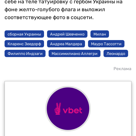
себе на теле татуировку с гербом Украины на
фоне желто-голубого флага и выложил
соответствующее фото в соцсети.
сборная Украины
Андрей Шевченко
Милан
Кларенс Зеедорф
Андреа Малдера
Мауро Тассотти
Филиппо Индзаги
Массимилиано Аллегри
Леонардо
Реклама