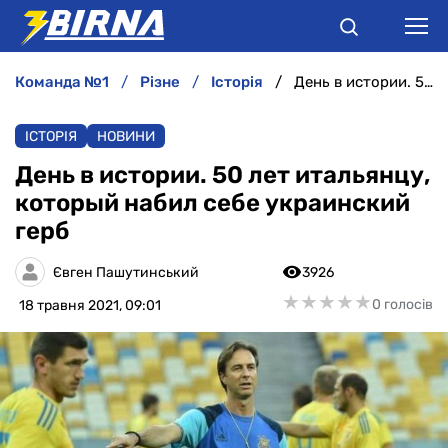
команда №1
різне
історія
День в истории. 50 лет итальянцу, который набил себе украинский герб
НОВИНИ
ІСТОРІЯ
НОВИНИ
АНАЛІТИКА
День в истории. 50 лет итальянцу,
который набил себе украинский
ІНТЕРВ'Ю
герб
РІЗНЕ
Євген Пашутинський
3926
★
★
★
★
★
★
★
★
★
★
0 голосів
18 травня 2021, 09:01
БУКМЕКЕРИ