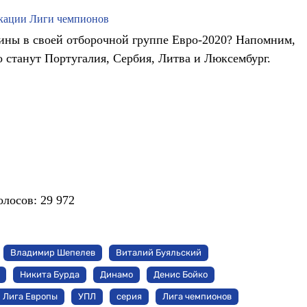
фикации Лиги чемпионов
аины в своей отборочной группе Евро-2020? Напомним,
станут Португалия, Сербия, Литва и Люксембург.
олосов:
29 972
Владимир Шепелев
Виталий Буяльский
Никита Бурда
Динамо
Денис Бойко
Лига Европы
УПЛ
серия
Лига чемпионов