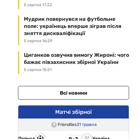
5 серпня 17:22
Мудрик повернувся на футбольне
поле: українець вперше зіграв після
зняття дискваліфікації
5 серпня 16:29
Циганков озвучив вимогу Жироні: чого
бажає півзахисник збірної України
5 серпня 15:51
Всі новини
Матчі збірної
Friendlies
31 травня
Польща
Україна
0 : 2