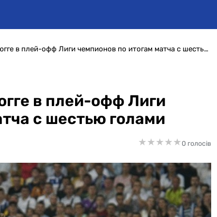
Динамо пропустило Брюгге в плей-офф Лиги чемпионов по итогам матча с шестью голами
гге в плей-офф Лиги
атча с шестью голами
★
★
★
★
★
★
★
★
★
★
0 голосів