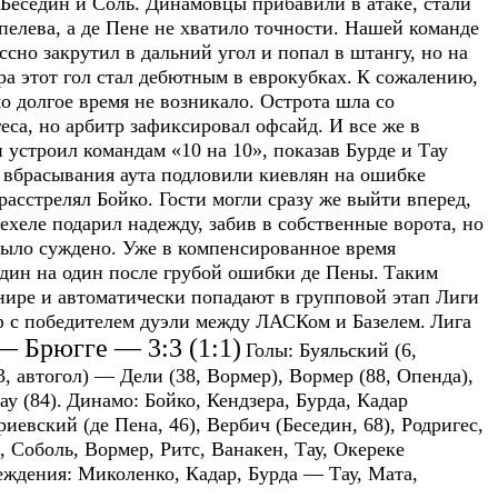
 Беседин и Соль. Динамовцы прибавили в атаке, стали
пелева, а де Пене не хватило точности. Нашей команде
сно закрутил в дальний угол и попал в штангу, но на
 этот гол стал дебютным в еврокубках.
К сожалению,
о долгое время не возникало. Острота шла со
еса, но арбитр зафиксировал офсайд. И все же в
 устроил командам «10 на 10», показав Бурде и Тау
 вбрасывания аута подловили киевлян на ошибке
 расстрелял Бойко. Гости могли сразу же выйти вперед,
хеле подарил надежду, забив в собственные ворота, но
было суждено. Уже в компенсированное время
дин на один после грубой ошибки де Пены.
Таким
нире и автоматически попадают в групповой этап Лиги
ф с победителем дуэли между ЛАСКом и Базелем.
Лига
 Брюгге — 3:3 (1:1)
Голы:
Буяльский (6,
, автогол) — Дели (38, Вормер), Вормер (88, Опенда),
у (84).
Динамо:
Бойко, Кендзера, Бурда, Кадар
евский (де Пена, 46), Вербич (Беседин, 68), Родригес,
 Соболь, Вормер, Ритс, Ванакен, Тау, Окереке
еждения:
Миколенко, Кадар, Бурда — Тау, Мата,