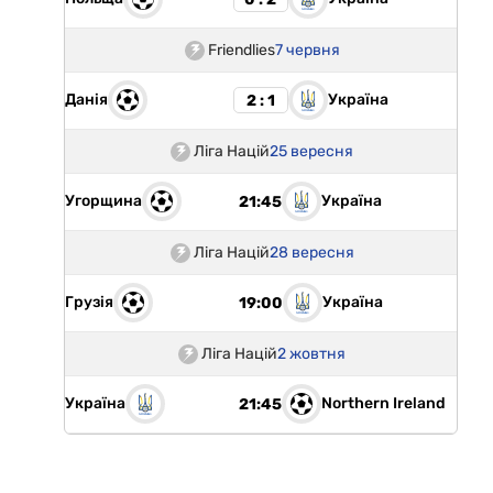
Friendlies
7 червня
Данія
Україна
2 : 1
Ліга Націй
25 вересня
Угорщина
Україна
21:45
Ліга Націй
28 вересня
Грузія
Україна
19:00
Ліга Націй
2 жовтня
Україна
Northern Ireland
21:45