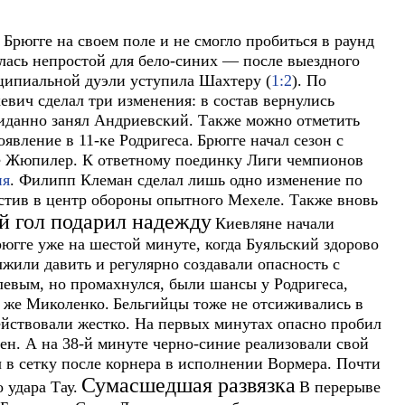
Брюгге на своем поле и не смогло пробиться в раунд
лась непростой для бело-синих — после выездного
нципиальной дуэли уступила Шахтеру (
1:2
). По
вич сделал три изменения: в состав вернулись
жиданно занял Андриевский. Также можно отметить
явление в 11-ке Родригеса.
Брюгге начал сезон с
ге Жюпилер. К ответному поединку Лиги чемпионов
ия
. Филипп Клеман сделал лишь одно изменение по
стив в центр обороны опытного Мехеле. Также вновь
й гол подарил надежду
Киевляне начали
югге уже на шестой минуте, когда Буяльский здорово
или давить и регулярно создавали опасность с
левым, но промахнулся, были шансы у Родригеса,
т же Миколенко.
Бельгийцы тоже не отсиживались в
ействовали жестко. На первых минутах опасно пробил
ен. А на 38-й минуте черно-синие реализовали свой
ч в сетку после корнера в исполнении Вормера. Почти
Сумасшедшая развязка
 удара Тау.
В перерыве