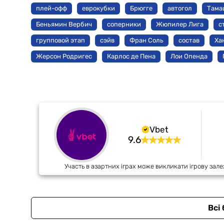
плей-офф
еврокубки
Брюгге
автогол
Тама
Беньямин Вербич
соперники
Жюпилер Лига
с
групповой этап
сэйв
Фран Соль
состав
Ха
Жерсон Родригес
Карлос де Пена
Лои Опенда
Vbet
9.6
Участь в азартних іграх може викликати ігрову зале
Всі