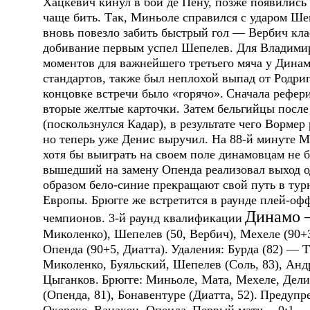
Хацкевич кинул в бой де Пену, позже появились
чаще бить. Так, Миньоле справился с ударом Ше
вновь повезло забить быстрый гол — Вербич клас
добивание первым успел Шепелев. Для Владимира
моментов для важнейшего третьего мяча у Динам
стандартов, также был неплохой выпад от Родриг
концовке встречи было «горячо».
Сначала рефери
вторые желтые карточки. Затем бельгийцы после
(поскользнулся Кадар), в результате чего Вормер
но теперь уже Денис выручил. На 88-й минуте Ме
хотя бы выиграть на своем поле динамовцам не 
вышедший на замену Опенда реализовал выход о
образом бело-синие прекращают свой путь в тур
Европы. Брюгге же встретится в раунде плей-оф
Динамо —
чемпионов. 3-й раунд квалификации
Миколенко), Шепелев (50, Вербич), Мехеле (90+3
Опенда (90+5, Диатта).
Удаления:
Бурда (82) — Та
Миколенко, Буяльский, Шепелев (Соль, 83), Андри
Цыганков.
Брюгге:
Миньоле, Мата, Мехеле, Дели,
(Опенда, 81), Бонавентуре (Диатта, 52).
Предупр
Окереке, Ванакен, Опенда.
Первый матч
-- 0:1.