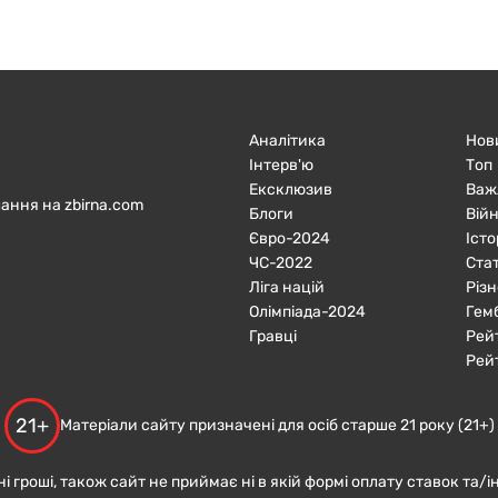
Аналітика
Нов
Інтерв'ю
Топ
Ексклюзив
Важ
ання на zbirna.com
Блоги
Війн
Євро-2024
Істо
ЧC-2022
Ста
Ліга націй
Різн
Олімпіада-2024
Гем
Гравці
Рей
Рей
21+
Матеріали сайту призначені для осіб старше 21 року (21+)
ні гроші, також сайт не приймає ні в якій формі оплату ставок та/і