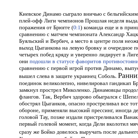
Киевское Динамо сыграло вничью с бельгийским 
плей-офф Лиги чемпионов
Прошлая неделя выда
поражения от Брюгге (
0:1
) команда еще и в при
сравнению с матчем чемпионата Александр Хацке
Буяльский и Вербич, а место в центре поля нео
выход Цыганкова на левую бровку и очередное по
четырех побед кряду и уверенно лидирует в Ли
они
подошли в статусе фаворитов противостоян
сравнению с первой игрой против Динамо, выпу
Ранни
вышел слева в защите украинец Соболь.
поединок великолепно, нивелировал гандикап Бр
замкнул прострел Миколенко. Динамовцы продолж
флангов. Так, Вербич здорово обыгрался с Шепе
обострял Цыганков, опасно простреливал все то
обороне, применяли высокий прессинг, иногда д
головой Тау, позже издали пристреливался Ванак
первый голевой момент, когда Дели вколотил мя
сразу же Бойко довелось выручать после дальнего