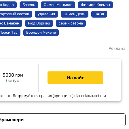
ш Кадар
Базель
Симон Миньоле
Филипп Клеман
тартовый состав
удаления
Симон Дели
ЛАСК
нс Ванакен
Рюд Вормер
серии сезона
Перси Тау
Брэндон Мехеле
Реклама
5000 грн
На сайт
бонус
жність. Дотримуйтеся правил (принципів) відповідальної гри
 букмекери