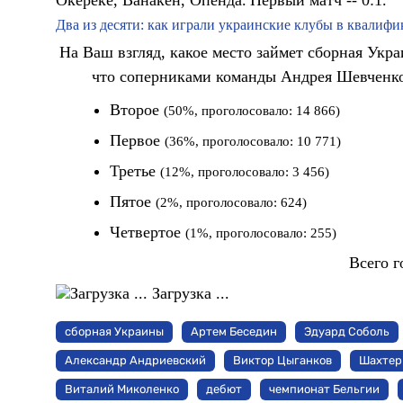
Два из десяти: как играли украинские клубы в квали
На Ваш взгляд, какое место займет сборная Укр
что соперниками команды Андрея Шевченко 
Второе
(50%, проголосовало: 14 866)
Первое
(36%, проголосовало: 10 771)
Третье
(12%, проголосовало: 3 456)
Пятое
(2%, проголосовало: 624)
Четвертое
(1%, проголосовало: 255)
Всего г
Загрузка ...
сборная Украины
Артем Беседин
Эдуард Соболь
Александр Андриевский
Виктор Цыганков
Шахтер
Виталий Миколенко
дебют
чемпионат Бельгии