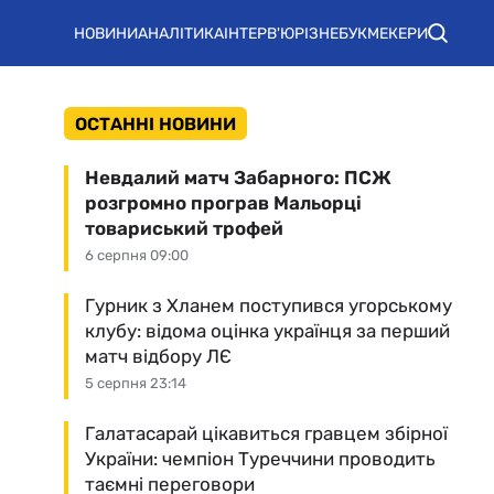
НОВИНИ
АНАЛІТИКА
ІНТЕРВ'Ю
РІЗНЕ
БУКМЕКЕРИ
ОСТАННІ НОВИНИ
Невдалий матч Забарного: ПСЖ
розгромно програв Мальорці
товариський трофей
6 серпня 09:00
Гурник з Хланем поступився угорському
клубу: відома оцінка українця за перший
матч відбору ЛЄ
5 серпня 23:14
Галатасарай цікавиться гравцем збірної
України: чемпіон Туреччини проводить
таємні переговори