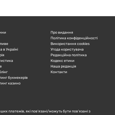
ини
Про видання
Політика конфіденційності
ливе
Використання cookies
а в Україні
Угода користувача
рія
Редакційна політика
тистика
Кодекс етики
е
Наша редакція
блінг
Контакти
тинг букмекерів
тинг казино
нших платежів, які пов’язані/можуть бути пов’язані з