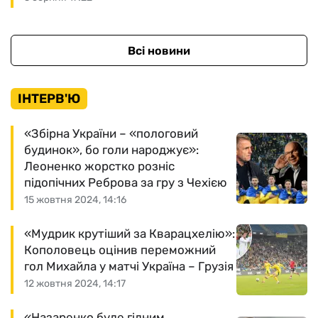
Всі новини
ІНТЕРВ'Ю
«Збірна України – «пологовий
будинок», бо голи народжує»:
Леоненко жорстко розніс
підопічних Реброва за гру з Чехією
15 жовтня 2024, 14:16
«Мудрик крутіший за Кварацхелію»:
Кополовець оцінив переможний
гол Михайла у матчі Україна – Грузія
12 жовтня 2024, 14:17
«Назаренко буде гідним