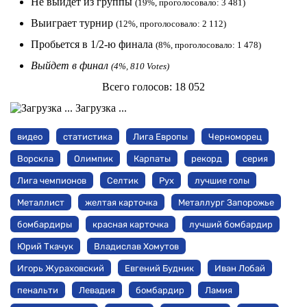
Не выйдет из группы
(19%, проголосовало: 3 481)
Выиграет турнир
(12%, проголосовало: 2 112)
Пробьется в 1/2-ю финала
(8%, проголосовало: 1 478)
Выйдет в финал
(4%, 810 Votes)
Всего голосов:
18 052
Загрузка ...
видео
статистика
Лига Европы
Черноморец
Ворскла
Олимпик
Карпаты
рекорд
серия
Лига чемпионов
Селтик
Рух
лучшие голы
Металлист
желтая карточка
Металлург Запорожье
бомбардиры
красная карточка
лучший бомбардир
Юрий Ткачук
Владислав Хомутов
Игорь Жураховский
Евгений Будник
Иван Лобай
пенальти
Левадия
бомбардир
Ламия