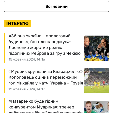
Всі новини
ІНТЕРВ'Ю
«Збірна України – «пологовий
будинок», бо голи народжує»:
Леоненко жорстко розніс
підопічних Реброва за гру з Чехією
15 жовтня 2024, 14:16
«Мудрик крутіший за Кварацхелію»:
Кополовець оцінив переможний
гол Михайла у матчі Україна – Грузія
12 жовтня 2024, 14:17
«Назаренко буде гідним
конкурентом Мудрика»: тренер
дебютанта збірної України розповів