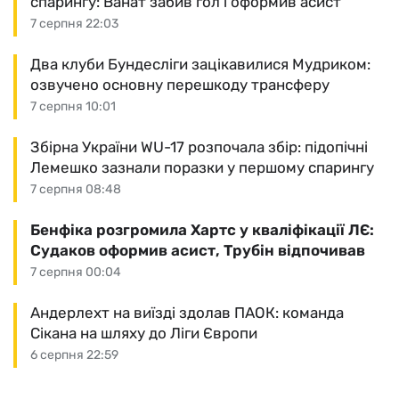
спарингу: Ванат забив гол і оформив асист
7 серпня 22:03
Два клуби Бундесліги зацікавилися Мудриком:
озвучено основну перешкоду трансферу
7 серпня 10:01
Збірна України WU-17 розпочала збір: підопічні
Лемешко зазнали поразки у першому спарингу
7 серпня 08:48
Бенфіка розгромила Хартс у кваліфікації ЛЄ:
Судаков оформив асист, Трубін відпочивав
7 серпня 00:04
Андерлехт на виїзді здолав ПАОК: команда
Сікана на шляху до Ліги Європи
6 серпня 22:59