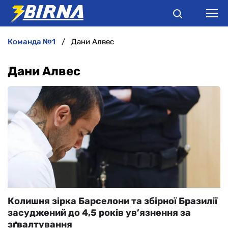
команда №1
Дани Алвес
НОВИНИ
Дани Алвес
АНАЛІТИКА
ІНТЕРВ'Ю
РІЗНЕ
БУКМЕКЕРИ
Колишня зірка Барселони та збірної Бразилії
засуджений до 4,5 років ув’язнення за
зґвалтування