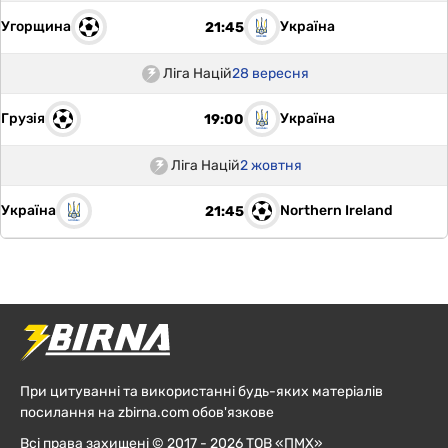
Угорщина
Україна
21:45
Ліга Націй
28 вересня
Грузія
Україна
19:00
Ліга Націй
2 жовтня
Україна
Northern Ireland
21:45
При цитуванні та використанні будь-яких матеріалів
посилання на zbirna.com обов'язкове
Всі права захищені © 2017 - 2026 ТОВ «ПМХ»