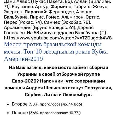
Дани Алвес (Лукас Пакета, 85), Аллан (Виллиан,
71), Коутиньо, Артур, Фирмино, Габриэл Жезус,
Эвертон.
Парагвай:
Фернандес, Алонсо,
Бальбуэна, Пирис, Гомес, Альмирон, Ортис,
Перес (Рохас, 74), Санчес (Эскобар, 78),
Арсамендия (Бруно Вальдес, 61), Дерлис
Гонсалес.
На 58 минуте
удален
Бальбуэна (П).
https://www.youtube.com/watch?v=T2Dug6tk4W8
Месси против бразильской команды
мечты. Топ-10 звездных игроков Кубка
Америки-2019
На Ваш взгляд, какое место займет сборная
Украины в своей отборочной группе
Евро-2020? Напомним, что соперниками
команды Андрея Шевченко станут Португалия,
Сербия, Литва и Люксембург.
Второе
(50%, проголосовало: 14 866)
Первое
(36%, проголосовало: 10 771)