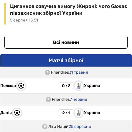
Циганков озвучив вимогу Жироні: чого бажає
півзахисник збірної України
5 серпня 15:51
Всі новини
Матчі збірної
Friendlies
31 травня
Польща
Україна
0 : 2
Friendlies
7 червня
Данія
Україна
2 : 1
Ліга Націй
25 вересня