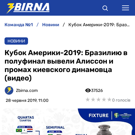
команда №1
новини
Кубок Америки-2019: Бразилию в полуфинал вывели Алиссон и промах киевского динамовца (видео)
НОВИНИ
НОВИНИ
АНАЛІТИКА
Кубок Америки-2019: Бразилию в
полуфинал вывели Алиссон и
ІНТЕРВ'Ю
промах киевского динамовца
(видео)
РІЗНЕ
Zbirna.com
37526
БУКМЕКЕРИ
★
★
★
★
★
★
★
★
★
★
0 голосів
28 червня 2019, 11:00