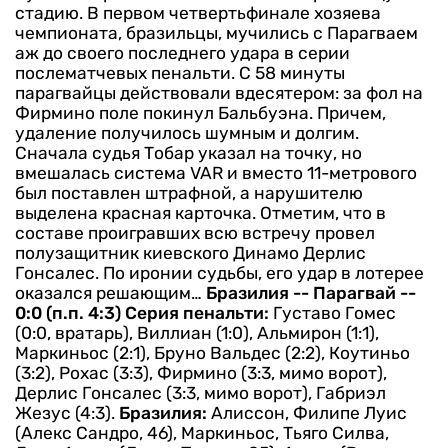
стадию. В первом четвертьфинале хозяева
чемпионата, бразильцы, мучились с Парагваем
аж до своего последнего удара в серии
послематчевых пенальти. С 58 минуты
парагвайцы действовали вдесятером: за фол на
Фирмино поле покинул Бальбуэна.
Причем,
удаление получилось шумным и долгим.
Сначала судья Тобар указал на точку, но
вмешалась система VAR и вместо 11-метрового
был поставлен штрафной, а нарушителю
выделена красная карточка.
Отметим, что в
составе проигравших всю встречу провел
полузащитник киевского Динамо Дерлис
Гонсалес. По иронии судьбы, его удар в лотерее
оказался решающим…
Бразилия -- Парагвай --
0:0 (п.п. 4:3)
Серия пенальти:
Густаво Гомес
(0:0, вратарь), Виллиан (1:0), Альмирон (1:1),
Маркиньос (2:1), Бруно Вальдес (2:2), Коутиньо
(3:2), Рохас (3:3), Фирмино (3:3, мимо ворот),
Дерлис Гонсалес (3:3, мимо ворот), Габриэл
Жезус (4:3).
Бразилия:
Алиссон, Филипе Луис
(Алекс Сандро, 46), Маркиньос, Тьяго Силва,