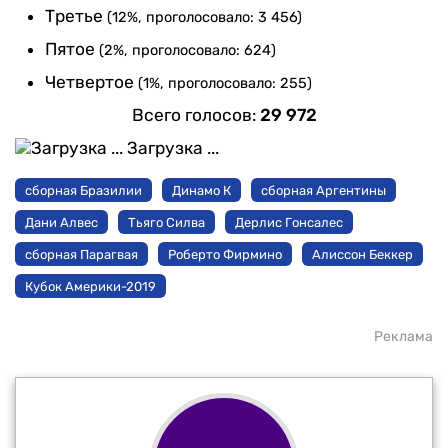
Третье
(12%, проголосовало: 3 456)
Пятое
(2%, проголосовало: 624)
Четвертое
(1%, проголосовало: 255)
Всего голосов:
29 972
Загрузка ...
сборная Бразилии
Динамо К
сборная Аргентины
Дани Алвес
Тьяго Силва
Дерлис Гонсалес
сборная Парагвая
Роберто Фирмино
Алиссон Беккер
Кубок Америки-2019
Реклама