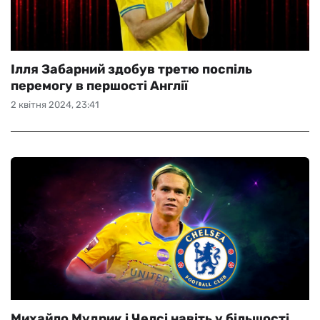
Ілля Забарний здобув третю поспіль
перемогу в першості Англії
2 квітня 2024, 23:41
Михайло Мудрик і Челсі навіть у більшості