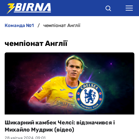
команда №1
чемпіонат Англії
НОВИНИ
чемпіонат Англії
АНАЛІТИКА
ІНТЕРВ'Ю
РІЗНЕ
БУКМЕКЕРИ
Шикарний камбек Челсі: відзначився і
Михайло Мудрик (відео)
28 квітня 2024, 09:01