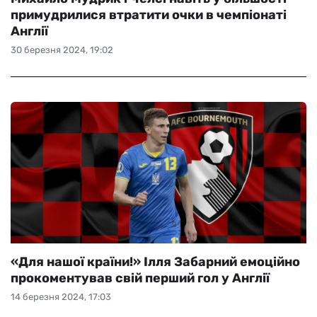
примудрилися втратити очки в чемпіонаті
Англії
30 березня 2024, 19:02
«Для нашої країни!» Ілля Забарний емоційно
прокоментував свій перший гол у Англії
14 березня 2024, 17:03