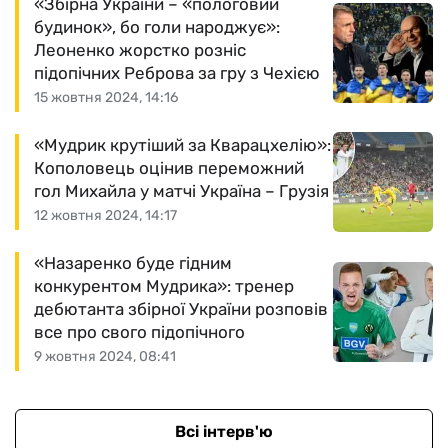
«Збірна України – «пологовий
будинок», бо голи народжує»:
Леоненко жорстко розніс
підопічних Реброва за гру з Чехією
15 жовтня 2024, 14:16
«Мудрик крутіший за Кварацхелію»:
Кополовець оцінив переможний
гол Михайла у матчі Україна – Грузія
12 жовтня 2024, 14:17
«Назаренко буде гідним
конкурентом Мудрика»: тренер
дебютанта збірної України розповів
все про свого підопічного
9 жовтня 2024, 08:41
Всі інтерв'ю