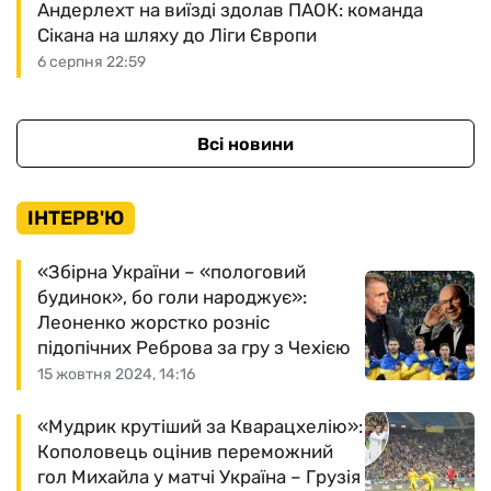
Андерлехт на виїзді здолав ПАОК: команда
Сікана на шляху до Ліги Європи
6 серпня 22:59
Всі новини
ІНТЕРВ'Ю
«Збірна України – «пологовий
будинок», бо голи народжує»:
Леоненко жорстко розніс
підопічних Реброва за гру з Чехією
15 жовтня 2024, 14:16
«Мудрик крутіший за Кварацхелію»:
Кополовець оцінив переможний
гол Михайла у матчі Україна – Грузія