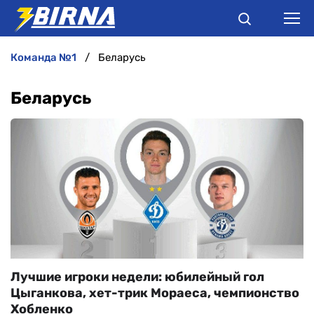
команда №1
Беларусь
НОВИНИ
Беларусь
АНАЛІТИКА
ІНТЕРВ'Ю
РІЗНЕ
БУКМЕКЕРИ
Лучшие игроки недели: юбилейный гол
Цыганкова, хет-трик Мораеса, чемпионство
Хобленко