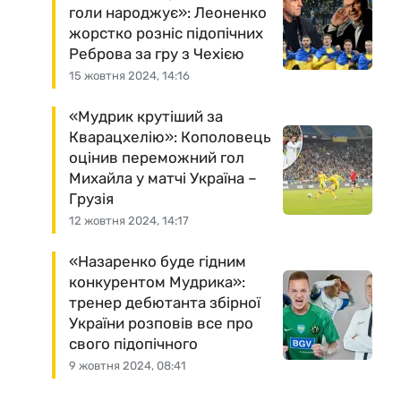
голи народжує»: Леоненко
жорстко розніс підопічних
Реброва за гру з Чехією
15 жовтня 2024, 14:16
«Мудрик крутіший за
Кварацхелію»: Кополовець
оцінив переможний гол
Михайла у матчі Україна –
Грузія
12 жовтня 2024, 14:17
«Назаренко буде гідним
конкурентом Мудрика»:
тренер дебютанта збірної
України розповів все про
свого підопічного
9 жовтня 2024, 08:41