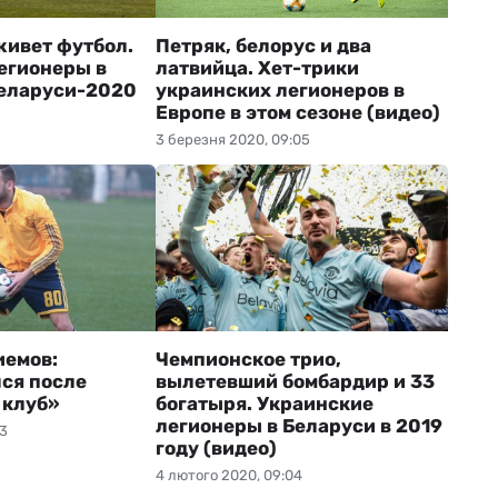
живет футбол.
Петряк, белорус и два
егионеры в
латвийца. Хет-трики
еларуси-2020
украинских легионеров в
Европе в этом сезоне (видео)
5
3 березня 2020, 09:05
иемов:
Чемпионское трио,
ся после
вылетевший бомбардир и 33
 клуб»
богатыря. Украинские
легионеры в Беларуси в 2019
03
году (видео)
4 лютого 2020, 09:04