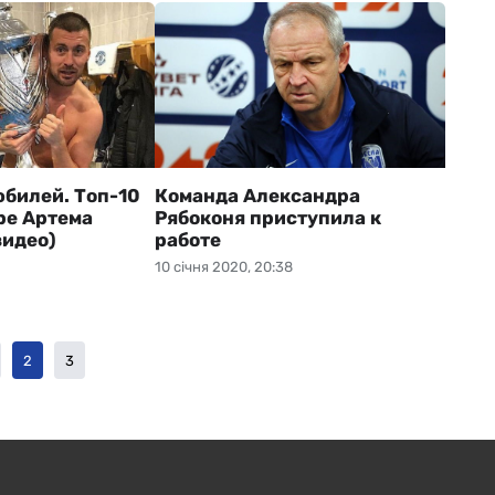
юбилей. Топ-10
Команда Александра
ре Артема
Рябоконя приступила к
видео)
работе
10 січня 2020, 20:38
2
3