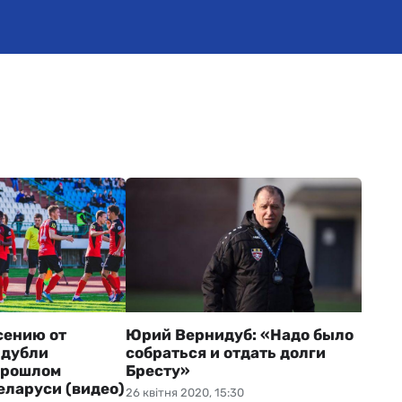
сению от
Юрий Вернидуб: «Надо было
 дубли
собраться и отдать долги
прошлом
Бресту»
еларуси (видео)
26 квітня 2020, 15:30