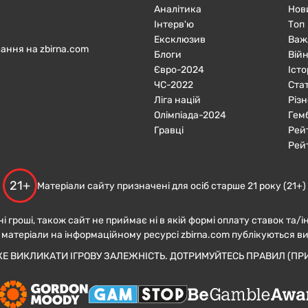
Аналітика
Нов
Інтерв'ю
Топ
Ексклюзив
Важ
ання на zbirna.com
Блоги
Війн
Євро-2024
Істо
ЧC-2022
Ста
Ліга націй
Різн
Олімпіада-2024
Гем
Гравці
Рей
Рей
21+
Матеріали сайту призначені для осіб старше 21 року (21+)
ні гроші, також сайт не приймає ні в якій формі оплату ставок та/і
 матеріали на інформаційному ресурсі zbirna.com публікуються в
ЖЕ ВИКЛИКАТИ ІГРОВУ ЗАЛЕЖНІСТЬ. ДОТРИМУЙТЕСЬ ПРАВИЛ (ПРИ