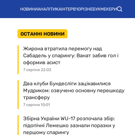
НОВИНИ
АНАЛІТИКА
ІНТЕРВ'Ю
РІЗНЕ
БУКМЕКЕРИ
ОСТАННІ НОВИНИ
Жирона втратила перемогу над
Сабадель у спарингу: Ванат забив гол і
оформив асист
7 серпня 22:03
Два клуби Бундесліги зацікавилися
Мудриком: озвучено основну перешкоду
трансферу
7 серпня 10:01
Збірна України WU-17 розпочала збір:
підопічні Лемешко зазнали поразки у
першому спарингу