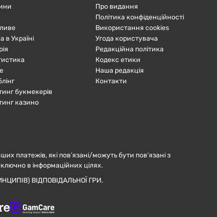
ини
Про видання
Політика конфіденційності
ливе
Використання cookies
а в Україні
Угода користувача
рія
Редакційна політика
тистика
Кодекс етики
е
Наша редакція
блінг
Контакти
тинг букмекерів
тинг казино
нших платежів, які пов’язані/можуть бути пов’язані з
иключно в інформаційних цілях.
НЦИПІВ) ВІДПОВІДАЛЬНОЇ ГРИ.