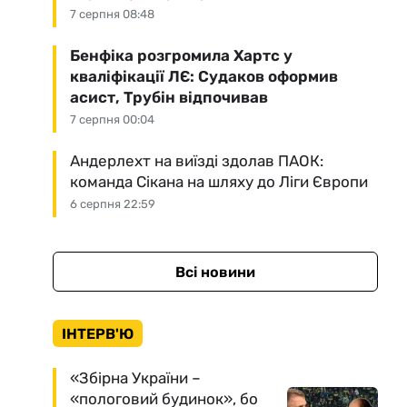
7 серпня 08:48
Бенфіка розгромила Хартс у
кваліфікації ЛЄ: Судаков оформив
асист, Трубін відпочивав
7 серпня 00:04
Андерлехт на виїзді здолав ПАОК:
команда Сікана на шляху до Ліги Європи
6 серпня 22:59
Всі новини
ІНТЕРВ'Ю
«Збірна України –
«пологовий будинок», бо