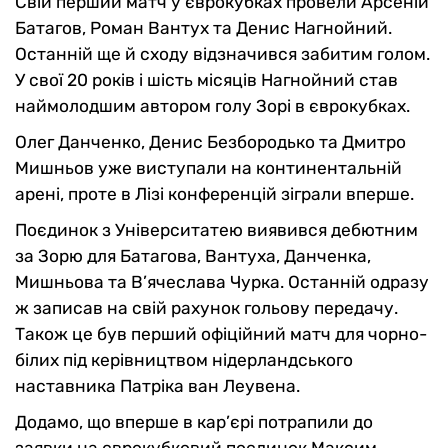
Свій перший матч у єврокубках провели Арсеній
Батагов, Роман Вантух та Денис Нагнойний.
Останній ще й сходу відзначився забитим голом.
У свої 20 років і шість місяців Нагнойний став
наймолодшим автором голу Зорі в єврокубках.
Олег Данченко, Денис Безбородько та Дмитро
Мишньов уже виступали на континентальній
арені, проте в Лізі конференцій зіграли вперше.
Поєдинок з Університатею виявився дебютним
за Зорю для Батагова, Вантуха, Данченка,
Мишньова та В’ячеслава Чурка. Останній одразу
ж записав на свій рахунок гольову передачу.
Також це був перший офіційний матч для чорно-
білих під керівництвом нідерландського
наставника Патріка ван Леувена.
Додамо, що вперше в кар’єрі потрапили до