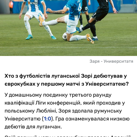
Заря - Университатя
Хто з футболістів луганської Зорі дебютував у
єврокубках у першому матчі з Університатею?
У домашньому поєдинку третього раунду
кваліфікації Ліги конференцій, який проходив у
польському Любліні, Зоря здолала румунську
Університатю (
1:0
). Гра ознаменувалася низкою
дебютів для луганчан.