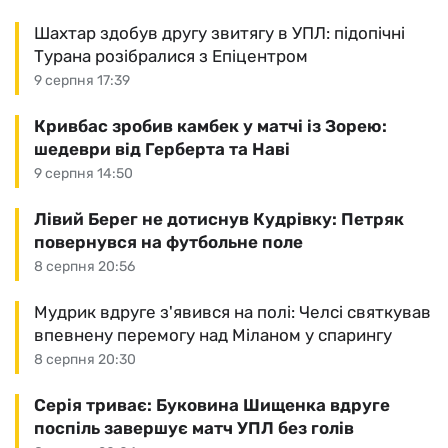
Шахтар здобув другу звитягу в УПЛ: підопічні
Турана розібралися з Епіцентром
9 серпня 17:39
Кривбас зробив камбек у матчі із Зорею:
шедеври від Герберта та Наві
9 серпня 14:50
Лівий Берег не дотиснув Кудрівку: Петряк
повернувся на футбольне поле
8 серпня 20:56
Мудрик вдруге з'явився на полі: Челсі святкував
впевнену перемогу над Міланом у спарингу
8 серпня 20:30
Серія триває: Буковина Шищенка вдруге
поспіль завершує матч УПЛ без голів