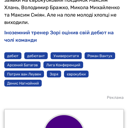
заявки на єврокубковий поєдинок Максим
Хлань, Володимир Бражко, Микола Михайленко
та Максим Сміян. Але на поле молоді хлопці не
виходили.
Іноземний тренер Зорі оцінив свій дебют на
чолі команди
дебют
дебютант
Университатя
Роман Вантух
Арсений Батагов
Лига Конференций
Патрик ван Леувен
Зоря
єврокубки
Денис Нагнойний
Реклама