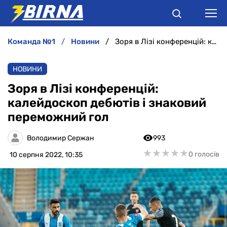
команда №1
новини
Зоря в Лізі конференцій: калейдоскоп дебютів і знаковий переможний гол
НОВИНИ
НОВИНИ
АНАЛІТИКА
Зоря в Лізі конференцій:
калейдоскоп дебютів і знаковий
ІНТЕРВ'Ю
переможний гол
РІЗНЕ
Володимир Сержан
993
★
★
★
★
★
★
★
★
★
★
0 голосів
10 серпня 2022, 10:35
БУКМЕКЕРИ